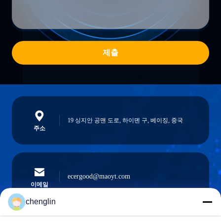
제출
19 싱지안 공맨 도로, 하이뎬 구, 베이징, 중국
주소
ecergood@maoyt.com
이메일
chenglin