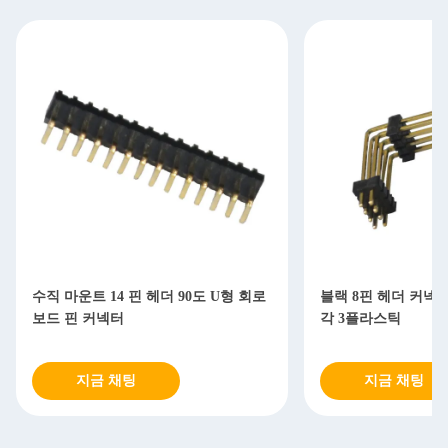
more eye strain during long sessions. Highly
recommend taking the time to set it up properly!""The
Pico 4's visual clarity is fantastic once you dial in the
IPD correctly. The manual adjustment is smooth, and
finding that sweet spot makes all the difference. No
more eye strain during long sessions. Highly r
수직 마운트 14 핀 헤더 90도 U형 회로
블랙 8핀 헤더 커넥터 
보드 핀 커넥터
각 3플라스틱
지금 채팅
지금 채팅