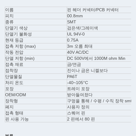
이름
핀 헤더 커넥터/PCB 커넥터
피치
00.8mm
종류
SMT
단열기 색상
검은색/그레이색
단열기 불화성
UL 94V-0
현재 등급
0.75A
접촉 저항 (max)
3m 오름 최대
작동 전압
40V AC/DC
단열 저항 (min)
DC 500V에서 1000M ohm Min
접촉 재료
금/연금
접착장
진이나 금은 니켈보다
단열물질
PA6T
처리 온도
-40~105°C
포장
트레이 포장
OEM/ODM
받아들여졌다
장착형
구멍을 통해 / 수평 / 수직 장착 smt
폐지
사용자 정의
접촉 형태
스퀘어 핀
핀 사용 가능
2 핀에서 80 핀