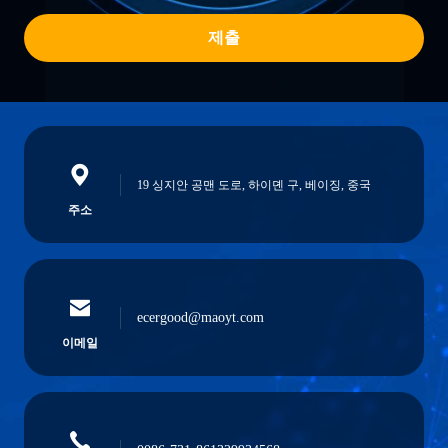
제출
19 싱지안 공맨 도로, 하이뎬 구, 베이징, 중국
주소
ecergood@maoyt.com
이메일