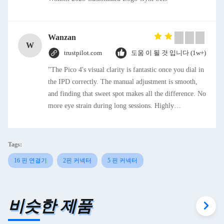
Wanzan
W
trustpilot.com
도움 이 될 것 입니다 (1w+)
"The Pico 4's visual clarity is fantastic once you dial in
the IPD correctly. The manual adjustment is smooth,
and finding that sweet spot makes all the difference. No
more eye strain during long sessions. Highly
recommend taking the time to set it up properly!""The
Pico 4's visual clarity is fantastic once you dial in the
IPD correctly. The manual adjustment is smooth, and
Tags:
finding that sweet spot makes all the difference. No
16 핀 연결기
2핀 커넥터
5 핀 커넥터
more eye strain during long sessions. Highly
recommend taking the time to set it up properly!""The
Pico 4's visual clarity is fantastic once you dial in the
비슷한 제품
IPD correctly. The manual adjustment is smooth, and
finding that sweet spot makes all the difference. No