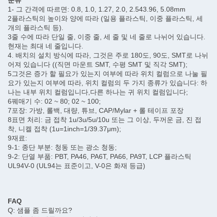
분류
1- 그 간격에 따르면: 0.8, 1.0, 1.27, 2.0, 2.543.96, 5.08mm
2플라스틱의 높이와 양에 따라 (일용 플라스틱, 이중 플라스틱, 세
개의 플라스틱 등).
3줄 수에 따라 단일 줄, 이중 줄, 세 줄 및 네 줄로 나뉘어 있습니다.
현재는 최대 네 줄입니다.
4. 배치의 설치 방식에 따라, 그것은 주로 180도, 90도, SMT로 나뉘
어져 있습니다 ((직면 마운트 SMT, 수평 SMT 및 직각 SMT);
5그것은 증가 할 필요가 있는지 여부에 따라 위치 컬럼으로 나눌 필
요가 있는지 여부에 따라, 위치 컬럼의 두 가지 종류가 있습니다: 하
나는 내부 위치 컬럼입니다,다른 하나는 귀 위치 컬럼입니다;
6꿰매기 수: 02 ~ 80; 02 ~ 100;
7포장: 가방, 롤백, 대량, 튜브, CAP/Mylar + 롤 테이프 포장
8표면 처리: 금 접착 1u/3u/5u/10u 또는 그 이상, 두꺼운 금, 진 접
착, 니켈 접착 (1u=1inch=1/39.37μm);
9재료:
9-1: 종단 부분: 청동 또는 광소 청동;
9-2: 단열 부품: PBT, PA46, PA6T, PA66, PA9T, LCP 플라스틱
UL94V-0 (UL94는 표준이고, V-0은 화재 등급)
FAQ
Q: 샘플 좀 드릴까요?