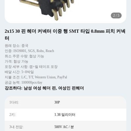
2
/
5
2x15 30 핀 헤더 커넥터 이중 행 SMT 타입 0.8mm 피치 커넥
터
원래 장소: 중국
인증: ISO9001, SGS, Rohs, Reach
최소 주문 수량: 협상 가능
가격: 협상 가능
포장 세부 사항: 캡+릴 테이프 포장
배달 시간: 5~8박일
지불 조건: L/C, T/T, Western Union, PayPal
공급 능력: 100000pcs/day
강조하다:
남성 여성 헤더 핀
,
여성인 핀헤더
1다리:
30P
2키:
1.38 밀리미터
3내 전압:
500V AC / 분