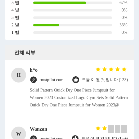
5 별
67%
4 별
0%
3 별
0%
2 별
33%
1 별
0%
전체 리뷰
h*o
H
trustpilot.com
도움 이 될 것 입니다 (123)
Solid Pattern Quick Dry One Piece Jumpsuit for
Women 2023 Customized Logo Gym Sets Solid Pattern
Quick Dry One Piece Jumpsuit for Women 2023@
Wanzan
W
trustpilot.com
도움 이 될 것 입니다 (1w+)