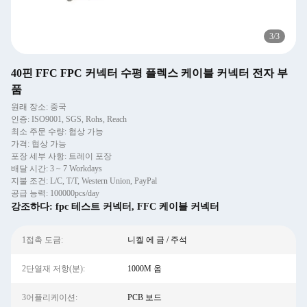
3
/
3
40핀 FFC FPC 커넥터 수평 플렉스 케이블 커넥터 전자 부
품
원래 장소: 중국
인증: ISO9001, SGS, Rohs, Reach
최소 주문 수량: 협상 가능
가격: 협상 가능
포장 세부 사항: 트레이 포장
배달 시간: 3 ~ 7 Workdays
지불 조건: L/C, T/T, Western Union, PayPal
공급 능력: 100000pcs/day
강조하다:
fpc 테스트 커넥터
,
FFC 케이블 커넥터
1접촉 도금:
니켈 에 금 / 주석
2단열재 저항(분):
1000M 옴
3어플리케이션:
PCB 보드