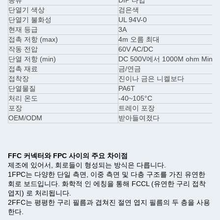
종류
DIP 타입
단열기 색상
검은색
단열기 불화성
UL 94V-0
현재 등급
3A
접촉 저항 (max)
4m 오름 최대
작동 전압
60V AC/DC
단열 저항 (min)
DC 500V에서 1000M ohm Min
접촉 재료
금/연금
접착장
진이나 금은 니켈보다
단열물질
PA6T
처리 온도
-40~105°C
포장
트레이 포장
OEM/ODM
받아들여졌다
FFC 커넥터와 FPC 사이의 주요 차이점
제조에 있어서, 회로들이 형성되는 방식은 다릅니다.
1FPC는 다양한 단일 측면, 이중 측면 및 다층 구조를 가진 유연한
회로 보드입니다. 화학적 인 에칭을 통해 FCCL (유연한 구리 접착
엽지) 로 처리됩니다.
2FFC는 평평한 구리 필름과 겹쳐진 절연 엽지 필름의 두 층을 사용
한다.