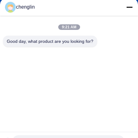
chenglin
0086-731-861329934568
전화기
9:21 AM
Good day, what product are you looking for?
Beijing Silk Road Enterprise Management
Services Co.,LTD
Beijing Silk Road Enterprise Management Services Co.,LTD