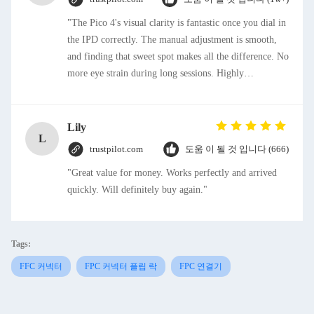
"The Pico 4's visual clarity is fantastic once you dial in
the IPD correctly. The manual adjustment is smooth,
and finding that sweet spot makes all the difference. No
more eye strain during long sessions. Highly
recommend taking the time to set it up properly!""The
Pico 4's visual clarity is fantastic once you dial in the
IPD correctly. The manual adjustment is smooth, and
Lily
L
finding that sweet spot makes all the difference. No
trustpilot.com
도움 이 될 것 입니다 (666)
more eye strain during long sessions. Highly
"Great value for money. Works perfectly and arrived
recommend taking the time to set it up properly!""The
quickly. Will definitely buy again."
Pico 4's visual clarity is fantastic once you dial in the
IPD correctly. The manual adjustment is smooth, and
finding that sweet spot makes all the difference. No
more eye strain during long sessions. Highly
Tags:
recommend taking the time to set it up properly!""The
FFC 커넥터
FPC 커넥터 플립 락
FPC 연결기
Pico 4's visual clarity is fantastic once you dial in the
IPD correctly. The manual adjustment is smooth, and
finding that sweet spot makes all the difference. No