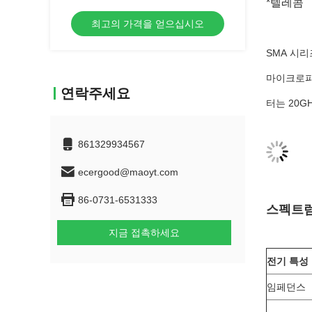
*텔레콤
파
최고의 가격을 얻으십시오
SMA 시리
마이크로파
연락주세요
터는 20G
861329934567
ecergood@maoyt.com
86-0731-6531333
스펙트
지금 접촉하세요
전기 특성
임페던스