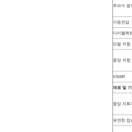
주파수 범
가등전압
다이엘렉트
단열 저항
중앙 저항
VSWR
재료 및 
중앙 지휘
유연한 접