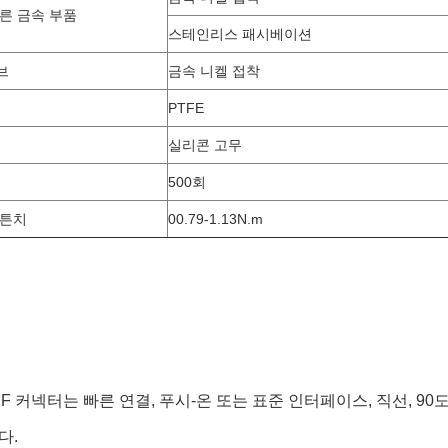
다른 금속 부품
스테인리스 패시베이션
브
금속 니켈 접착
PTFE
실리콘 고무
500회
 튼치
00.79-1.13N.m
A RF 커넥터는 빠른 연결, 푸시-온 또는 표준 인터페이스, 직선, 9
다.