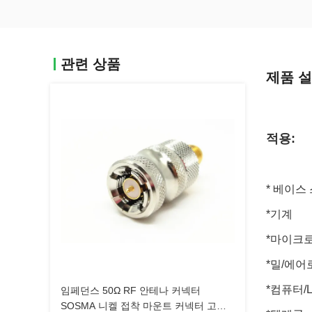
관련 상품
제품 
적용:
* 베이스
*기계
*마이크
*밀/에어
*컴퓨터/
임페던스 50Ω RF 안테나 커넥터
SOSMA 니켈 접착 마운트 커넥터 고주