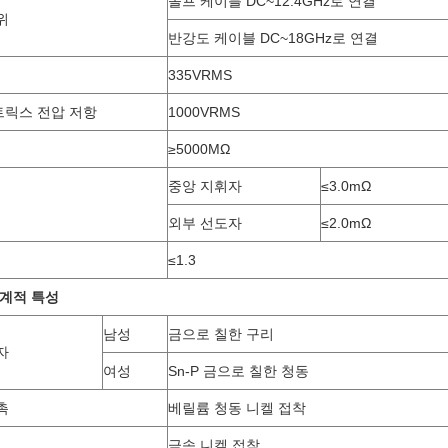
솔프 케이블 DC~12.4GHz로 연결
위
반강도 케이블 DC~18GHz로 연결
335VRMS
릭스 전압 저항
1000VRMS
≥5000MΩ
중앙 지휘자
≤3.0mΩ
외부 선도자
≤2.0mΩ
≤1.3
기계적 특성
남성
금으로 칠한 구리
자
여성
Sn-P 금으로 칠한 청동
촉
베릴륨 청동 니켈 접착
금속 니켈 접착