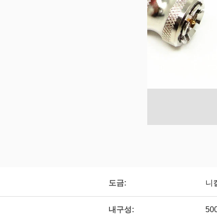
도금:
니
내구성:
50