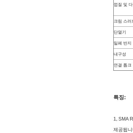
껍질 및 
크림 스러
단열기
밀폐 반지
내구성
연결 톱크
특징:
1, SM
제공됩니