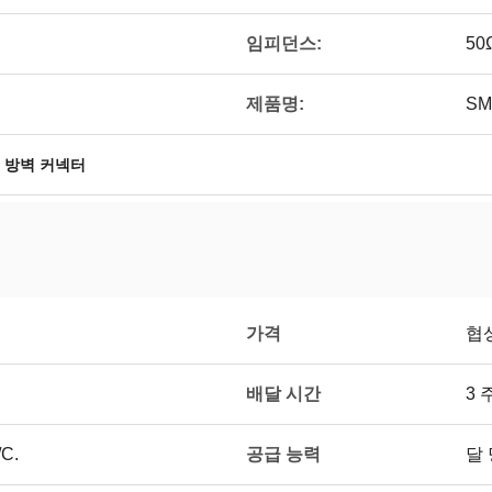
임피던스:
50
제품명:
SM
a 방벽 커넥터
가격
협
배달 시간
3 
공급 능력
/C.
달 