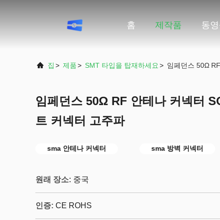
홈
제작품
동영
집
>
제품
>
SMT 타입을 탑재하세요
>
임페던스 50Ω R
임페던스 50Ω RF 안테나 커넥터 S
트 커넥터 고주파
sma 안테나 커넥터
sma 방벽 커넥터
원래 장소:
중국
인증:
CE ROHS