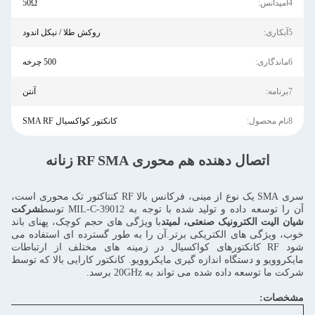
4امپدانس:
50Ω
5آبکاری:
روکش طلا / نیکل اندود
6ماندگاری:
500 چرخه
7برنامه:
آنتن
8نام محصول:
کانکتور کواکسیال SMA RF
اتصال دهنده هم محوری RF SMA زنانه
سری SMA یک نوع از مینی، فرکانس بالا RF کنتاکتور تک محوری است،
آن را توسعه داده و تولید شده با توجه به MIL-C-39012 توسط
شرکت
شیان الیت الکترونیک صنعتی، لمیتد
با ویژگی های حجم کوچک، پهنای باند
خوب، ویژگی های الکتریکی برتر.آن را به طور گسترده ای استفاده می
شود RF کانکتورهای کواکسیال در زمینه های مختلف از ارتباطات
مایکروویو و دستگاه اندازه گیری مایکروویو. کانکتور کارایی بالا که توسط
شرکت ما توسعه داده شده می تواند به 20GHz برسد.
مشخصات: