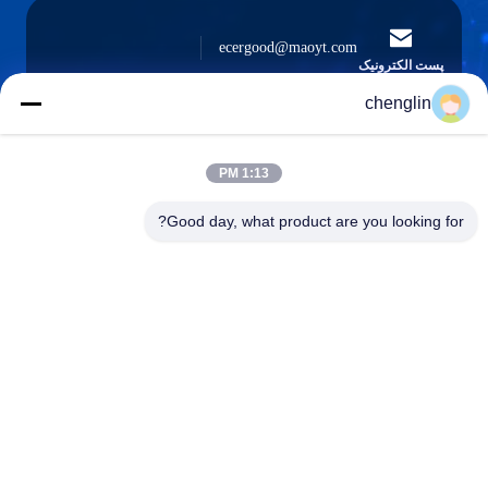
ecergood@maoyt.com
پست الکترونیک
chenglin
0086-731-861329934568
1:13 PM
تلفن
Good day, what product are you looking for?
Beijing Silk Road Enterprise Management
Services Co.,LTD