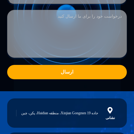
ارسال
جاده 19 Xinjian Gongmen، منطقه Haidian، پکن، چین
نشانی