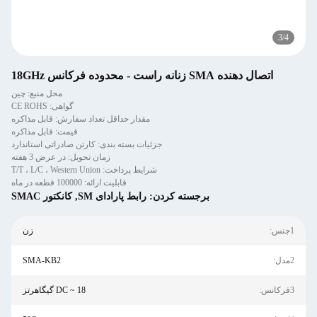
3
/
4
اتصال دهنده SMA زنانه راست - محدوده فرکانس 18GHz
محل منبع: چین
گواهی: CE ROHS
مقدار حداقل تعداد سفارش: قابل مذاکره
قیمت: قابل مذاکره
جزئیات بسته بندی: کارتن صادراتی استاندارد
زمان تحویل: در عرض 3 هفته
شرایط پرداخت: T/T ، L/C ، Western Union
قابلیت ارائه: 100000 قطعه در ماه
برجسته کردن:
رابط پارادای SM
,
کانکتور SMAC
1جنس:
زن
2مدل:
SMA-KB2
3فرکانس:
DC ~ 18 گیگاهرتز