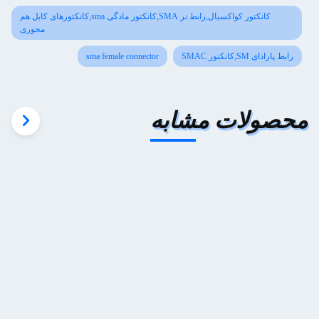
کانکتور کواکسیال,رابط نر SMA,کانکتور مادگی sma,کانکتورهای کابل هم
محوری
رابط پارادای SM,کانکتور SMAC
sma female connector
محصولات مشابه