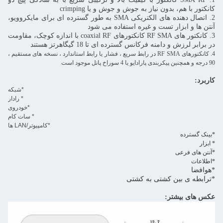
کانکتور با هم، بدون نیاز به جوش و جوش و یا crimping
2. اتصال دهنده های الکتریکی SMA به طور گسترده ای برای مایکروویو،
آنتن ها و ابزار تست و غیره استفاده می شود
3. کانکتور های RF SMA کانکتورهای coaxial RF با اندازه کوچک، مقاومت
در برابر لرزش و دامنه فرکانس گسترده ای تا 18 گیگاهرتز هستند
4. کانکتورهای RF SMA در رابط سریع ، فشار یا رابط استاندارد ، نسخه های مستقیم ،
90 درجه و همچنین پیکربندی پارادایو یا 4 سوراخ پانل موجود است
کاربرد:
*شبکه
* رادار
*خودروی
* سات کام
*کامپیوتر/LAN ها
*بینک گسترده
* ابزار
*آنتن های فرعی
*اطلاعات
*هوافضا
*ترابطه ی بین کشتی به کشتی
عکس های بیشتر: