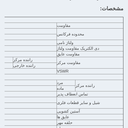
مشخصات:
مقاومت
محدوده فرکانس
اتص
ولتاژ نامی
دی الکتریک مقاومت ولتاژ
مقاومت عایق
راننده مرکز
مقاومت مرکز
راننده خارجی
VSWR
مرد
راننده مرکز
ماده
تماس انعطاف پذیر
شیل و سایر قطعات فلزی
آستین کشویی
عایق ها
حلقه مهر