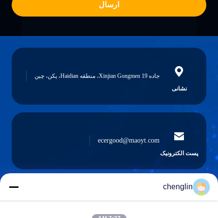
ارسال
جاده 19 Xinjian Gongmen، منطقه Haidian، پکن، چین
نشانی
ecergood@maoyt.com
پست الکترونیک
chenglin
0086-731-861329934568
تلفن