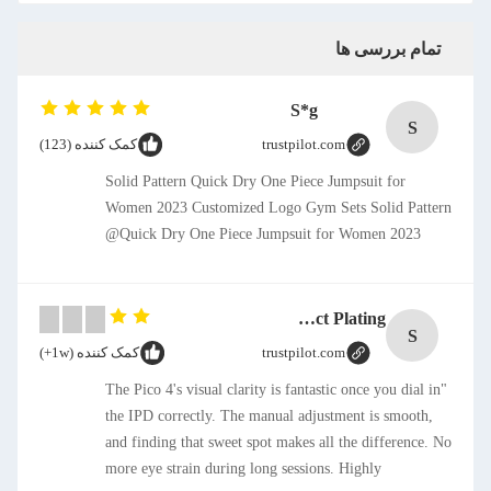
تمام بررسی ها
S*g
S
trustpilot.com
کمک کننده (123)
Solid Pattern Quick Dry One Piece Jumpsuit for
Women 2023 Customized Logo Gym Sets Solid Pattern
Quick Dry One Piece Jumpsuit for Women 2023@
SMT CAP Type Box Header Connector 1.27mm Pitch Gold Flash Contact Plating
S
trustpilot.com
کمک کننده (1w+)
"The Pico 4's visual clarity is fantastic once you dial in
the IPD correctly. The manual adjustment is smooth,
and finding that sweet spot makes all the difference. No
more eye strain during long sessions. Highly