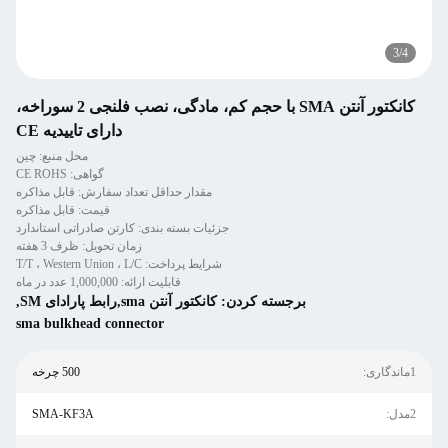
3
/
4
کانکتور آنتن SMA با حجم کم، مادگی، نصب فلنجی 2 سوراخه،
دارای تاییدیه CE
محل منبع: چین
گواهی: CE ROHS
مقدار حداقل تعداد سفارش: قابل مذاکره
قیمت: قابل مذاکره
جزئیات بسته بندی: کارتن صادراتی استاندارد
زمان تحویل: ظرف 3 هفته
شرایط پرداخت: T/T ، Western Union ، L/C
قابلیت ارائه: 1,000,000 عدد در ماه
برجسته کردن:
کانکتور آنتن sma,رابط پارادای SM
,
sma bulkhead connector
1ماندگاری:
500 چرخه
2مدل:
SMA-KF3A