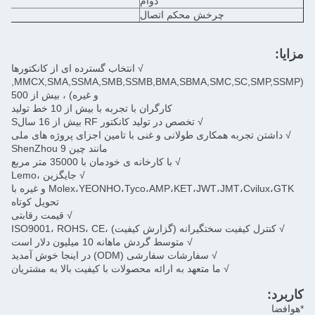
دوام
چرخش محکم اتصال
مزایا:
√ انتخاب گسترده ای از کانکتورها
MCX,MMCX,SMA,SSMA,SMB,SSMB,BMA,SBMA,SMC,SC,SMP,SSMP
و غیره) ، بیش از 500
کارگران با تجربه با بیش از 10 خط تولید
√ تخصص در تولید کانکتور RF بیش از 16 سالS
√ داشتن تجربه همکاری طولانی و غنی با تامین اجزای پروژه های ملی
مانند چین ShenZhou 9
√ با کارخانه ی خودمان با 35000 متر مربع
√ جایگزین Lemo،
Molex،YEONHO،Tyco،AMP،KET،JWT،JMT،Cvilux،GTK و غیره با
تحویل کوتاه
√ قیمت رقابتی
√ کنترل کیفیت سختگیرانه (گزارش کیفیت) ،ISO9001، ROHS، CE
√ متوسط گردش ماهانه 10 میلیون دلار است
√ سفارشات سفارشی (ODM) در اینجا خوش آمدید
√ ما متعهد به ارائه محصولات با کیفیت بالا به مشتریان
کاربرد:
*هوافضا