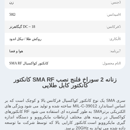
3جنس:
زن
4امپدانس:
50Ω
5فرکانس:
DC ~ 18 گیگاهرتز
6آبکاری:
روکش طلا / نیکل اندود
7برنامه:
هوا و فضا
8نام محصول:
کانکتور کواکسیال SMA RF
زنانه 2 سوراخ فلنج نصب SMA RF کانکتور
کانکتور کابل طلایی
سری SMA یک نوع کانکتور کواکسیال فرکانس بالا و کوچک است که بر
اساس استاندارد MIL-C-39012 ساخته شده و تولید می شود.ویژگی های
الکتریکی برترSMA به طور گسترده ای استفاده می شود RF کانکتورهای
کواکسیال در زمینه های مختلف ارتباطات مایکروویو و دستگاه اندازه
گیری مایکروویو است.کانکتور کارایی بالا که توسط شرکت ما توسعه
داده شده می تواند به 20GHz برسد.