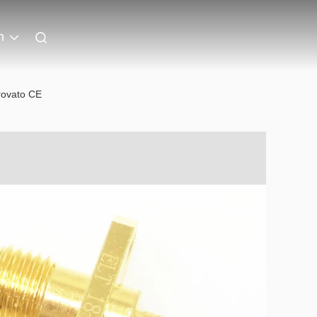
n
rovato CE