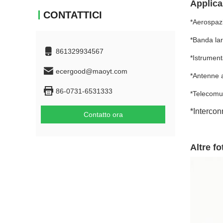
Applica
CONTATTICI
*Aerospaz
*Banda la
861329934567
*Istrumen
ecergood@maoyt.com
*Antenne a
86-0731-6531333
*Telecomu
*Interco
Contatto ora
Altre fo