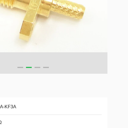
A-KF3A
Ω