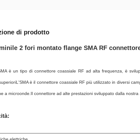
zione di prodotto
inile 2 fori montato flange SMA RF connettore
SMA è un tipo di connettore coassiale RF ad alta frequenza, è svilu
 superioriL'SMA è il connettore coassiale RF più utilizzato in diversi ca
e a microonde.Il connettore ad alte prestazioni sviluppato dalla nostr
ità:
tiche elettriche