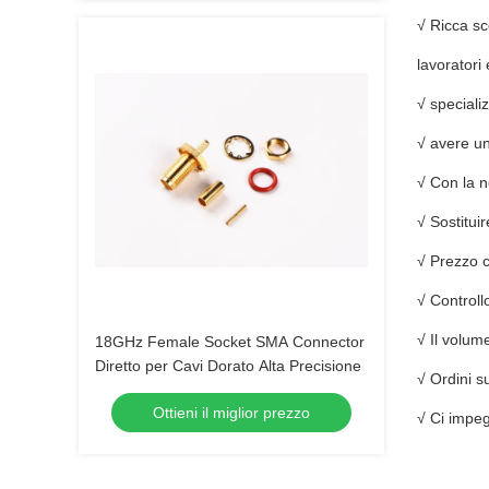
√ Ricca 
lavoratori
√ speciali
√ avere un
√ Con la n
√ Sostitu
√ Prezzo c
√ Controll
√ Il volum
18GHz Female Socket SMA Connector
Diretto per Cavi Dorato Alta Precisione
√ Ordini 
Ottieni il miglior prezzo
√ Ci impegn