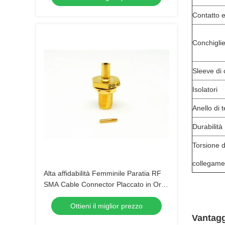
Contatto e
Conchiglie
Sleeve di 
Isolatori
Anello di 
Durabilità
Torsione d
collegame
Alta affidabilità Femminile Paratia RF
SMA Cable Connector Placcato in Oro
Per 086 Cavo
Ottieni il miglior prezzo
Vantagg