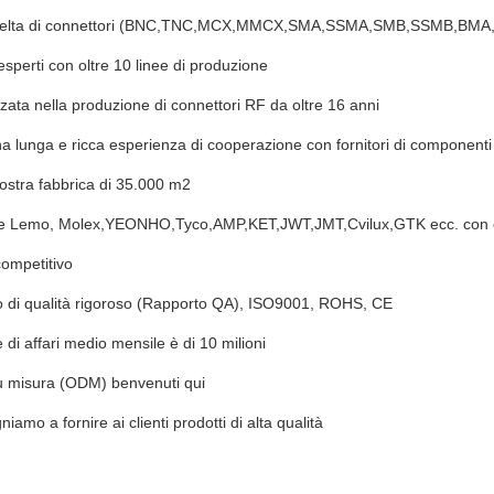
scelta di connettori (BNC,TNC,MCX,MMCX,SMA,SSMA,SMB,SSMB,BMA,
 esperti con oltre 10 linee di produzione
zzata nella produzione di connettori RF da oltre 16 anni
a lunga e ricca esperienza di cooperazione con fornitori di componenti
ostra fabbrica di 35.000 m2
ire Lemo, Molex,YEONHO,Tyco,AMP,KET,JWT,JMT,Cvilux,GTK ecc. con
ompetitivo
o di qualità rigoroso (Rapporto QA), ISO9001, ROHS, CE
e di affari medio mensile è di 10 milioni
su misura (ODM) benvenuti qui
iamo a fornire ai clienti prodotti di alta qualità