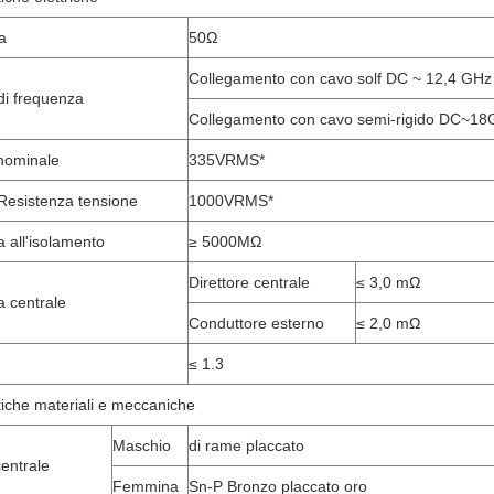
a
50Ω
Collegamento con cavo solf DC ~ 12,4 GHz
 di frequenza
Collegamento con cavo semi-rigido DC~1
nominale
335VRMS*
i Resistenza tensione
1000VRMS*
 all'isolamento
≥ 5000MΩ
Direttore centrale
≤ 3,0 mΩ
a centrale
Conduttore esterno
≤ 2,0 mΩ
≤ 1.3
tiche materiali e meccaniche
Maschio
di rame placcato
centrale
Femmina
Sn-P Bronzo placcato oro