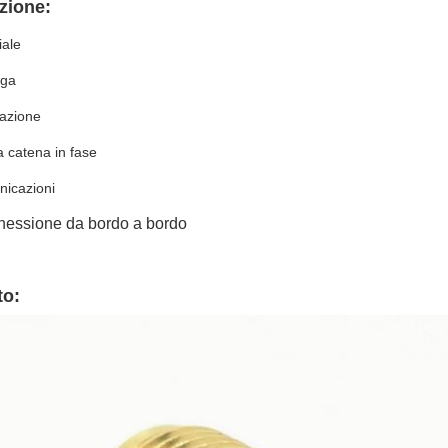
zione:
iale
rga
tazione
 catena in fase
nicazioni
nnessione da bordo a bordo
to: