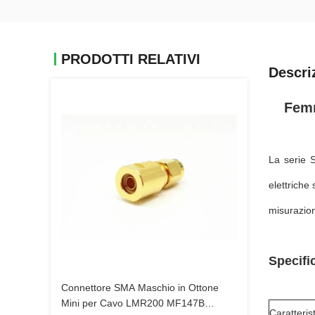
PRODOTTI RELATIVI
Descri
Femm
La serie 
elettriche
misurazion
Specific
Connettore SMA Maschio in Ottone
Mini per Cavo LMR200 MF147B
Caratteris