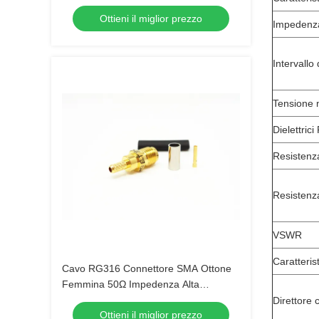
CXN3449
Ottieni il miglior prezzo
Impedenz
Intervallo
Tensione 
Dielettric
Resistenza
Resistenz
VSWR
Caratteris
Cavo RG316 Connettore SMA Ottone
Femmina 50Ω Impedenza Alta
Frequenza
Direttore 
Ottieni il miglior prezzo