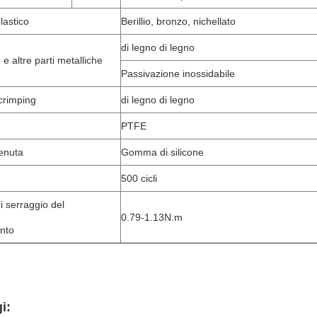
lastico
Berillio, bronzo, nichellato
di legno di legno
 e altre parti metalliche
Passivazione inossidabile
crimping
di legno di legno
PTFE
tenuta
Gomma di silicone
500 cicli
i serraggio del
0.79-1.13N.m
nto
i: