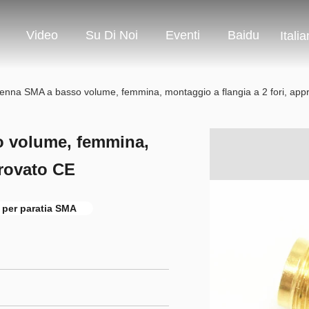
Video
Su Di Noi
Eventi
Baidu
Italia
enna SMA a basso volume, femmina, montaggio a flangia a 2 fori, app
o volume, femmina,
provato CE
 per paratia SMA