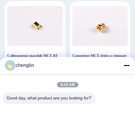
Collegamento maschile MCX RF
Connettore MCX dritto a crimpare
connettore cavo di ottone
maschio, a paratia, placcato oro, di
chenglin
connettore coaxial per montaggio
piccole dimensioni
PCB
Ottieni il miglior prezzo
Ottieni il miglior prezzo
8:43 AM
Good day, what product are you looking for?
Contatto