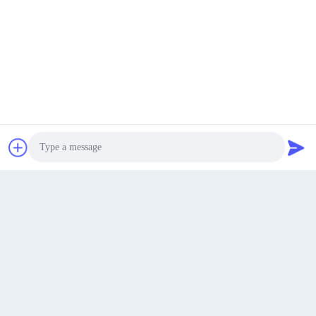
Chatta adesso
Invio
Photo
Video Call
Audio Call