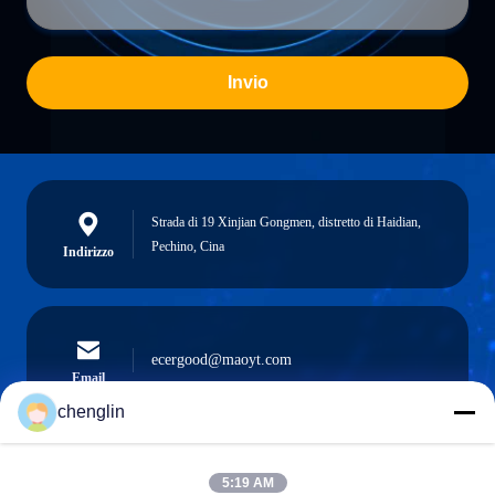
Invio
Strada di 19 Xinjian Gongmen, distretto di Haidian,
Pechino, Cina
Indirizzo
ecergood@maoyt.com
Email
chenglin
5:19 AM
0086-731-861329934568