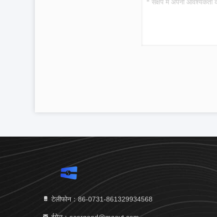
टेलीफोन：86-0731-861329934568