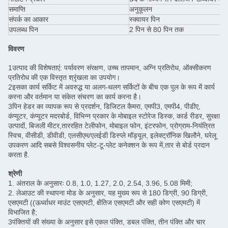
समाप्ति
अनुकूलन
संपर्क का आकार
स्क्वायर पिन
उपलब्ध पिन
2 पिन से 80 पिन तक
विवरण
1उत्पाद की विशेषताएं: पर्यावरण संरक्षण, उच्च तापमान, अग्नि प्रतिरोध, ऑक्सीकरण
प्रतिरोध की एक विस्तृत श्रृंखला का उपयोग।
2इसका कार्य सर्किट में अवरुद्ध या अलग-थलग सर्किटों के बीच एक पुल के रूप में कार्य
करना और वर्तमान या संकेत संचरण का कार्य करना है।
3पिन हेडर का व्यापक रूप से प्रदर्शन, डिजिटल कैमरा, एमपी3, एमपी4, पीडीए,
कंप्यूटर, कंप्यूटर मदरबोर्ड, विभिन्न प्रकार के मोबाइल स्टोरेज डिस्क, कार्ड रीडर, सुरक्षा
उत्पादों, बिजली मीटर,ताररहित टेलीफोन, मोबाइल फोन, इंटरफोन, प्रोग्राम-नियंत्रित
स्विच, वीसीडी, डीवीडी, एलसीएम/एलईडी डिस्प्ले मॉड्यूल, इलेक्ट्रॉनिक खिलौने, घरेलू
उपकरण आदि सबसे विश्वसनीय प्लेट-टू-प्लेट कनेक्शन के रूप में,तार से बोर्ड प्रदान
करता है.
श्रेणी
1. अंतराल के अनुसारः 0.8, 1.0, 1.27, 2.0, 2.54, 3.96, 5.08 मिमी;
2. लेआउट की स्थापना मोड के अनुसार, यह मुख्य रूप से 180 डिग्री, 90 डिग्री,
एसएमटी ((ऊर्ध्वाधर माउंट एसएमटी, क्षैतिज एसएमटी और सही कोण एसएमटी) में
विभाजित है;
3पंक्तियों की संख्या के अनुसार इसे एकल पंक्ति, डबल पंक्ति, तीन पंक्ति और चार