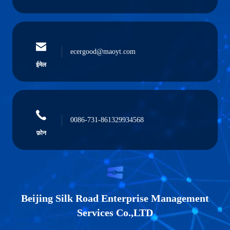
ecergood@maoyt.com
ईमेल
0086-731-861329934568
फ़ोन
Beijing Silk Road Enterprise Management
Services Co.,LTD