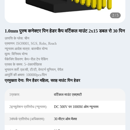
2
/
5
1.0mm पुरुष कनेक्टर पिन हेडर कैप वर्टिकल माउंट 2x15 डबल रो 30 पिन
उत्पत्ति के प्लेस: चीन
प्रमाणन: ISO9001, SGS, Rohs, Reach
न्यूनतम आदेश मात्रा: बातचीत योग्य
मूल्य: विनिमय योग्य
पैकेजिंग विवरण: कैप+रील टेप पैकिंग
प्रसव के समय: 5~8कार्यदिवस
भुगतान शर्तें: एल/सी, टी/टी, वेस्टर्न यूनियन, पेपैल
आपूर्ति की क्षमता: 100000pcs/दिन
प्रमुखता देना:
पिन हैडर महिला
,
सतह माउंट पिन हेडर
1प्रकार:
वर्टिकल माउंट एसएमटी
2इन्सुलेशन प्रतिरोध (न्यूनतम):
DC 500V पर 1000M ओम न्यूनतम
3संपर्क प्रतिरोध (अधिकतम):
30 मीटर ओम मैक्स