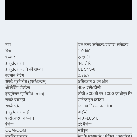
नाम
पिन हेडर कनेक्टर/पीसीबी कनेक्टर
पिच
1.0 मिमी
प्रकार
एसएमटी
इन्सुलेटर रंग
काला/ग्रे
इन्सुलेटर जलने की क्षमता
UL 94V-0
वर्तमान रेटिंग
0.75A
संपर्क प्रतिरोध ((अधिकतम)
अधिकतम 3 एम ओम
ऑपरेटिंग वोल्टेज
40V एसी/डीसी
इन्सुलेशन प्रतिरोध (min)
डीसी 500 वी पर 1000 एमओएम मिन
संपर्क सामग्री
सोने/टाइन कोटिंग
संपर्क प्लेट
टिन या निकल पर सोना
इन्सुलेटर सामग्री
पीए6टी
प्रसंस्करण तापमान
-40~105°C
पैकिंग
ट्रे पैकिंग
OEM/ODM
स्वीकृत
माउंटिंग प्रकार
छेद के माध्यम से / क्षैतिज / ऊर्ध्वाधर म