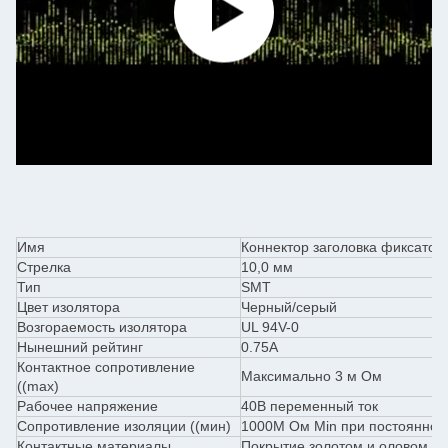
Имя
Коннектор заголовка фиксатор
Стрелка
10,0 мм
Тип
SMT
Цвет изолятора
Черный/серый
Возгораемость изолятора
UL 94V-0
Нынешний рейтинг
0.75А
Контактное сопротивление
Максимально 3 м Ом
((max)
Рабочее напряжение
40В переменный ток
Сопротивление изоляции ((мин)
1000M Ом Min при постоянном
Контактные материалы
Покрытие золотом и оловом