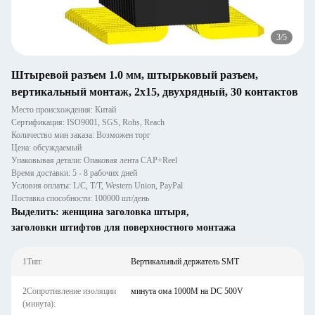
3
/
5
Штыревой разъем 1.0 мм, штырьковый разъем,
вертикальный монтаж, 2x15, двухрядный, 30 контактов
Место происхождения: Китай
Сертификация: ISO9001, SGS, Rohs, Reach
Количество мин заказа: Возможен торг
Цена: обсуждаемый
Упаковывая детали: Опаковая лента CAP+Reel
Время доставки: 5 - 8 рабочих дней
Условия оплаты: L/C, T/T, Western Union, PayPal
Поставка способности: 100000 шт/день
Выделить:
женщина заголовка штыря
,
заголовки штифтов для поверхностного монтажа
1Тип:
Вертикальный держатель SMT
2Сопротивление изоляции
минута ома 1000M на DC 500V
(минута):