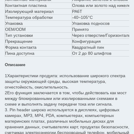
Контактная пластина
Олова или золото над никелем
Изолирующий материал
PA6T
Температура обработки
-40~105°C
Упаковка
Упаковка подносов
OEM/ODM
Принято
Тип установки
Через отверстие/Горизонтальн
Прекращение
Конфигурация
Форма контакта
Квадратный пин
Пина доступна
От 2 до 80 штифтов
Описание
1Характеристики продукта: использование широкого спектра
защиты окружающей среды, высокая температура,
огнестойкость, окислительность.
2Его функция заключается в том, чтобы действовать как мост
между блокированными или изолированными схемами в
схеме и выполнять задачу передачи тока или сигнала.
3. Pin header широко используется в дисплеях, цифровых
камерах, MP3, MP4, PDA, компьютерах, компьютерных
материнских платах, различных мобильных дисках для
хранения данных, считывателях карт, продуктах безопасности,
счетчиках электроэнергии,беспроводный телефон, мобильный