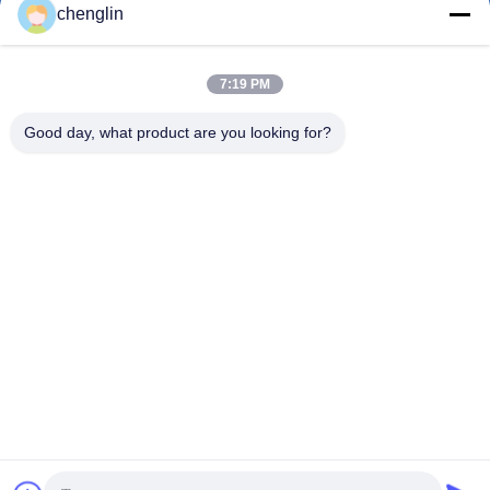
chenglin
7:19 PM
0086-731-861329934568
फ़ोन
Good day, what product are you looking for?
Beijing Silk Road Enterprise Management
Services Co.,LTD
Beijing Silk Road Enterprise Management Services Co.,LTD