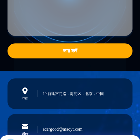
जमा करें
19 新建宫门路，海淀区，北京，中国
पता
ecergood@maoyt.com
ईमेल