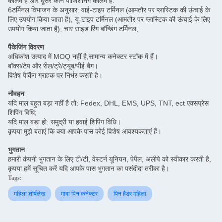
कॉलम है और दूसरे कान पोजिशनिंग कॉलम है.
6टर्मिनल विभाजन के अनुसार: वाई-टाइप टर्मिनल (आमतौर पर प्लास्टिक की ऊंचाई के
लिए उपयोग किया जाता है), यू-टाइप टर्मिनल (आमतौर पर प्लास्टिक की ऊंचाई के लिए
उपयोग किया जाता है), चार साइड रिंग बॉन्डिंग टर्मिनल;
पैकेजिंग विवरण
अधिकांश उत्पाद में MOQ नहीं है,सामान्य कनेक्टर स्टॉक में हैं।
बॉक्स/टेप और रील/ट्रे/ट्यूब/पीई बैग।
विशेष पैकिंग ग्राहक पर निर्भर करती है।
नौवहन
यदि माल बहुत बड़ा नहीं है तो: Fedex, DHL, EMS, UPS, TNT, ect एक्सप्रेस
शिपिंग विधि;
यदि माल बड़ा हो: समुद्री या हवाई शिपिंग विधि।
कृपया मुझे बताएं कि क्या आपके पास कोई विशेष आवश्यकताएं हैं।
भुगतान
हमारी कंपनी भुगतान के लिए टी/टी, वेस्टर्न यूनियन, पेपैल, अलीपे को स्वीकार करती है,
कृपया हमें सूचित करें यदि आपके पास भुगतान का पसंदीदा तरीका है।
Tags:
महिला शीर्षलेख
मादा पिन कनेक्टर
पिन हैडर महिला