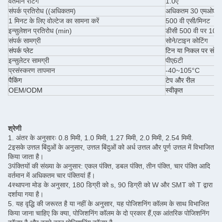
वर्तमान रेटिंग
1.0ए
संपर्क प्रतिरोध ((अधिकतम)
अधिकतम 30 एमओएम
1 मिनट के लिए वोल्टेज का सामना करें
500 वी एसी/मिनट
इन्सुलेशन प्रतिरोध (min)
डीसी 500 वी पर 100
संपर्क सामग्री
सोने/टाइन कोटिंग
संपर्क प्लेट
टिन या निकल पर सोना
इन्सुलेटर सामग्री
पीए6टी
प्रसंस्करण तापमान
-40~105°C
पैकिंग
टेप और रील
OEM/ODM
स्वीकृत
श्रेणी
1. अंतर के अनुसारः 0.8 मिमी, 1.0 मिमी, 1.27 मिमी, 2.0 मिमी, 2.54 मिमी.
2इसके उत्तल बिंदुओं के अनुसार, उत्तल बिंदुओं को अर्ध उत्तल और पूर्ण उत्तल में विभाजित
किया जाता है।
3पंक्तियों की संख्या के अनुसार: एकल पंक्ति, डबल पंक्ति, तीन पंक्ति, चार पंक्ति आदि
वर्तमान में अधिकतम चार पंक्तियां हैं।
4स्थापना मोड के अनुसार, 180 डिग्री को s, 90 डिग्री को W और SMT को T द्वारा
दर्शाया गया है।
5. यह वृद्धि की जरूरत है या नहीं के अनुसार, यह पोजिशनिंग कॉलम के साथ विभाजित
किया जाना चाहिए कि क्या, पोजिशनिंग कॉलम के दो प्रकार हैं,एक आंतरिक पोजिशनिंग