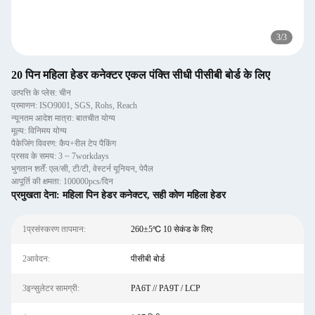
3
/
3
20 पिन महिला हेडर कनेक्टर एकल पंक्ति सीधी पीसीबी बोर्ड के लिए
उत्पत्ति के प्लेस: चीन
प्रमाणन: ISO9001, SGS, Rohs, Reach
न्यूनतम आदेश मात्रा: बातचीत योग्य
मूल्य: विनिमय योग्य
पैकेजिंग विवरण: कैप+रील टेप पैकिंग
प्रसव के समय: 3 ~ 7workdays
भुगतान शर्तें: एल/सी, टी/टी, वेस्टर्न यूनियन, पेपैल
आपूर्ति की क्षमता: 100000pcs/दिन
प्रमुखता देना:
महिला पिन हेडर कनेक्टर
,
सही कोण महिला हेडर
1प्रसंस्करण तापमान:
260±5℃ 10 सेकंड के लिए
2आवेदन:
पीसीबी बोर्ड
3इन्सुलेटर सामग्री:
PA6T // PA9T / LCP