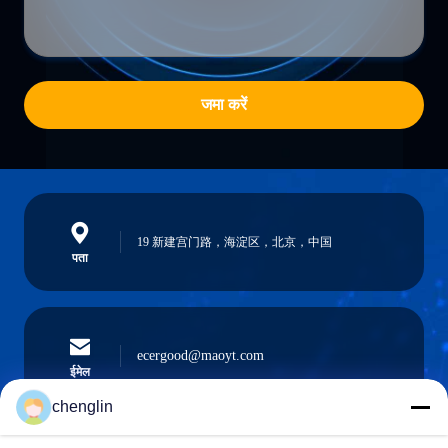
जमा करें
19 新建宫门路，海淀区，北京，中国
पता
ecergood@maoyt.com
ईमेल
chenglin