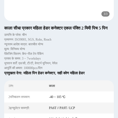
3
/
3
काला सीधा प्रकार महिला हेडर कनेक्टर एकल पंक्ति 2 मिमी पिच 5 पिन
उत्पत्ति के प्लेस: चीन
प्रमाणन: ISO9001, SGS, Rohs, Reach
न्यूनतम आदेश मात्रा: बातचीत योग्य
मूल्य: विनिमय योग्य
पैकेजिंग विवरण: कैप+रील टेप पैकिंग
प्रसव के समय: 3 ~ 7workdays
भुगतान शर्तें: एल/सी, टी/टी, वेस्टर्न यूनियन, पेपैल
आपूर्ति की क्षमता: 100000pcs/दिन
प्रमुखता देना:
महिला पिन हेडर कनेक्टर
,
सही कोण महिला हेडर
1रंग:
काला
2परिचालन तापमान:
-40 ~ 105 ℃
3इन्सुलेटर सामग्री:
PA6T // PA9T / LCP