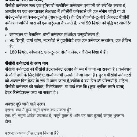
पीसीबी कनेक्टर शब्द एक बुनियादी मल्टीपिन कनेक्शन प्रणाली को संदर्भित करता है,
आमतौर पर एक आयताकार लेआउट में।पीसीबी कनेक्टर्स की एक संभोग जोड़ी या तो
बोर्ड-टू-बोर्ड या केबल-टू-बोर्ड (वायर-टू-बोर्ड) के लिए होगाबोर्ड-टू-बोर्ड लेआउट पीसीबी
कनेक्शन अभिविन्यास की एक श्रृंखला दे सकते हैं, सभी 90 डिग्री की वृद्धि पर आधारित
हैंः
समानांतर या मेज़ानिन ️ दोनों कनेक्टर ऊर्ध्वाधर उन्मुखीकरण हैं;
90 डिग्री, दायां कोण, मदरबोर्ड से पुत्रीबोर्ड तक एक कनेक्टर ऊर्ध्वाधर, एक क्षैतिज
है;
180 डिग्री, कॉप्लानर, एज-टू-एज दोनों कनेक्टर क्षैतिज दिशा में हैं।
पीसीबी कनेक्टर्स के अन्य नाम
पीसीबी कनेक्टर्स को पीसीबी इंटरकनेक्ट उत्पाद के रूप में जाना जा सकता है। कनेक्शन
के दोनों पक्षों के लिए विशिष्ट शब्दों का भी उपयोग किया जाता है। पुरुष पीसीबी कनेक्टर्स
को अक्सर पिन हेडर के रूप में जाना जाता है,क्योंकि वे बस पिन की पंक्तियाँ हैं. महिला
पीसीबी कनेक्टर को सॉकेट, रिसेप्टेकल्स, या यहां तक कि (कुछ भ्रमित करने वाला)
हेडर रिसेप्टेकल्स कहा जा सकता है।
अक्सर पूछे जाने वाले प्रश्न
प्रश्नः क्या मैं कुछ नमूने प्राप्त कर सकता हूँ?
एकः हाँ, नमूना आदेश उपलब्ध है, नमूने मुक्त हैं. और यह माल ढुलाई संग्रह भुगतान
होगा.
प्रश्न: आपका लीड टाइम कितना है?