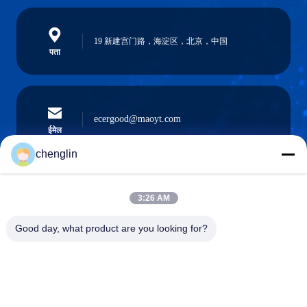
19 新建宫门路，海淀区，北京，中国
पता
ecergood@maoyt.com
ईमेल
chenglin
0086-731-861329934568
3:26 AM
फ़ोन
Good day, what product are you looking for?
Beijing Silk Road Enterprise Management