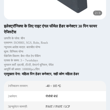
2
/
3
इलेक्ट्रॉनिक्स के लिए राइट एंगल फीमेल हैडर कनेक्टर 30 पिन फायर
रेजिस्टेंस
उत्पत्ति के प्लेस: चीन
प्रमाणन: ISO9001, SGS, Rohs, Reach
न्यूनतम आदेश मात्रा: बातचीत योग्य
मूल्य: विनिमय योग्य
पैकेजिंग विवरण: कैप+रील टेप पैकिंग
प्रसव के समय: 3 ~ 7workdays
भुगतान शर्तें: एल/सी, टी/टी, वेस्टर्न यूनियन, पेपैल
आपूर्ति की क्षमता: 100000pcs/दिन
प्रमुखता देना:
महिला पिन हेडर कनेक्टर
,
सही कोण महिला हेडर
1परिचालन तापमान:
-40 ~ 105 ℃
2आवेदन:
पीसीबी बोर्ड
3इन्सुलेटर सामग्री:
PA6T // PA9T / LCP