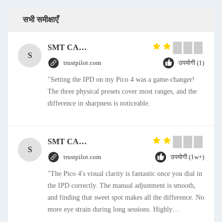
सभी समीक्षाएँ
SMT CAP Type Box Header Connector 1.27mm Pitch Gold Flash Contact Plating
S
trustpilot.com
उपयोगी (1)
"Setting the IPD on my Pico 4 was a game-changer!
The three physical presets cover most ranges, and the
difference in sharpness is noticeable.
SMT CAP Type Box Header Connector 1.27mm Pitch Gold Flash Contact Plating
S
trustpilot.com
उपयोगी (1w+)
"The Pico 4's visual clarity is fantastic once you dial in
the IPD correctly. The manual adjustment is smooth,
and finding that sweet spot makes all the difference. No
more eye strain during long sessions. Highly
recommend taking the time to set it up properly!""The