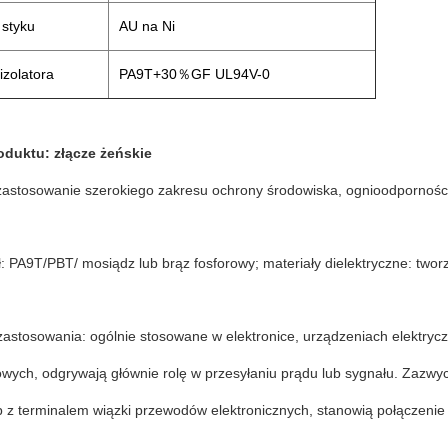
 styku
AU na Ni
izolatora
PA9T+30％GF UL94V-0
duktu: złącze żeńskie
 zastosowanie szerokiego zakresu ochrony środowiska, ognioodporności
ł: PA9T/PBT/ mosiądz lub brąz fosforowy; materiały dielektryczne: two
 zastosowania: ogólnie stosowane w elektronice, urządzeniach elektry
wych, odgrywają głównie rolę w przesyłaniu prądu lub sygnału. Zazwyc
b z terminalem wiązki przewodów elektronicznych, stanowią połączenie p