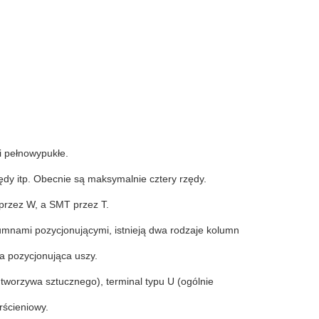
i pełnowypukłe.
zędy itp. Obecnie są maksymalnie cztery rzędy.
i przez W, a SMT przez T.
olumnami pozycjonującymi, istnieją dwa rodzaje kolumn
a pozycjonująca uszy.
 tworzywa sztucznego), terminal typu U (ogólnie
rścieniowy.