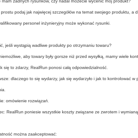
nie mam żadnych rysunków, czy nadal możecie wycenić mój produkt?
o prostu podaj jak najwięcej szczegółów na temat swojego produktu, 
alifikowany personel inżynieryjny może wykonać rysunki.
ić, jeśli wystąpią wadliwe produkty po otrzymaniu towaru?
niemożliwe, aby towary były gorsze niż przed wysyłką, mamy wiele kont
ak się to zdarzy, RealRun ponosi całą odpowiedzialność.
wsze: dlaczego to się wydarzy, jak się wydarzyło i jak to kontrolować w
ia.
gie: omówienie rozwiązań.
iec: RealRun poniesie wszystkie koszty związane ze zwrotem i wymian
płatność można zaakceptować: