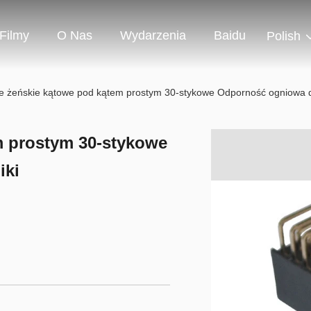
Filmy
O Nas
Wydarzenia
Baidu
Polish
e żeńskie kątowe pod kątem prostym 30-stykowe Odporność ogniowa dl
m prostym 30-stykowe
iki