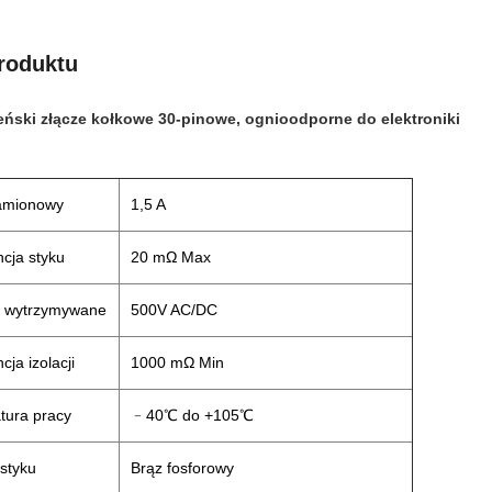
roduktu
ński złącze kołkowe 30-pinowe, ognioodporne do elektroniki
amionowy
1,5 A
cja styku
20 mΩ Max
e wytrzymywane
500V AC/DC
cja izolacji
1000 mΩ Min
tura pracy
﹣40℃ do +105℃
 styku
Brąz fosforowy