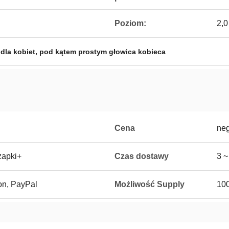
Poziom:
2,
,
 dla kobiet
pod kątem prostym głowica kobieca
Cena
ne
zapki+
Czas dostawy
3 ~
on, PayPal
Możliwość Supply
10