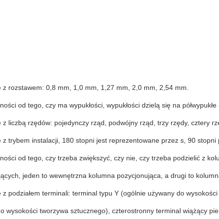
e z rozstawem: 0,8 mm, 1,0 mm, 1,27 mm, 2,0 mm, 2,54 mm.
ności od tego, czy ma wypukłości, wypukłości dzielą się na półwypukłe 
 z liczbą rzędów: pojedynczy rząd, podwójny rząd, trzy rzędy, cztery r
 z trybem instalacji, 180 stopni jest reprezentowane przez s, 90 stopn
ności od tego, czy trzeba zwiększyć, czy nie, czy trzeba podzielić z k
jących, jeden to wewnętrzna kolumna pozycjonująca, a drugi to kolumn
 z podziałem terminali: terminal typu Y (ogólnie używany do wysokości
o wysokości tworzywa sztucznego), czterostronny terminal wiążący pie