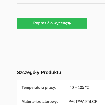
Poprosić o wycenę
Szczegóły Produktu
Temperatura pracy:
-40 ~ 105 ℃
Materiał izolatorowy:
PA6T//PA9T/LCP