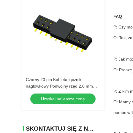
FAQ
P: Czy mo
O: Tak, za
P: Jak mo
O: Proszę 
Czarny 20 pin Kobieta łącznik
nagłówkowy Podwójny rzęd 2,0 mm
P: Z kim 
Pitch Z CAP
Uzyskaj najlepszą cenę
O: Mamy do
pomóc w T
SKONTAKTUJ SIĘ Z NAMI