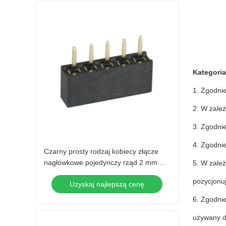
Kategoria
1. Zgodni
2. W zależ
3. Zgodnie
4. Zgodnie
Czarny prosty rodzaj kobiecy złącze
nagłówkowe pojedynczy rząd 2 mm
5. W zależ
odchylenie 5 pin
pozycjonu
Uzyskaj najlepszą cenę
6. Zgodnie
używany d