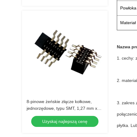
Powłoka
Materiał 
Nazwa pro
1. cechy:
2. materia
8-pinowe żeńskie złącze kołkowe,
3. zakres
jednorzędowe, typu SMT, 1,27 mm x
połączenio
3,4 mm
Uzyskaj najlepszą cenę
płytka. Lu