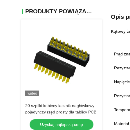
PRODUKTY POWIĄZANE
Opis p
Kątowy że
Prąd zn
Rezystan
Napięci
wideo
Rezystan
20 szpilki kobiecy łącznik nagłówkowy
Tempera
pojedynczy rzęd prosty dla tablicy PCB
Materiał
Uzyskaj najlepszą cenę