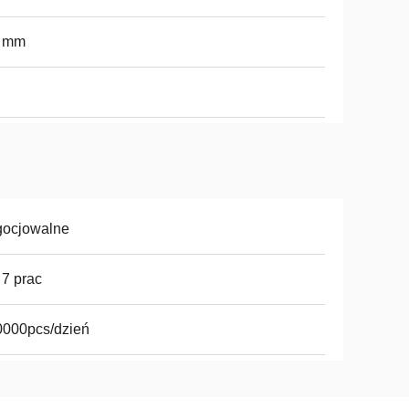
0 mm
gocjowalne
 7 prac
0000pcs/dzień