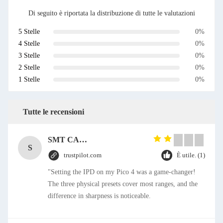
Di seguito è riportata la distribuzione di tutte le valutazioni
5 Stelle
0%
4 Stelle
0%
3 Stelle
0%
2 Stelle
0%
1 Stelle
0%
Tutte le recensioni
SMT CAP Type Box Header Connector 1.27mm Pitch Gold Flash Contact Plating
S
trustpilot.com
È utile. (1)
"Setting the IPD on my Pico 4 was a game-changer!
The three physical presets cover most ranges, and the
difference in sharpness is noticeable.