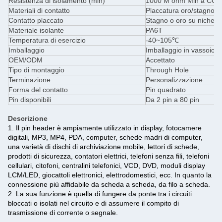
Resistenza di isolamento (min)
1000 M ohm Min a CC 
Materiali di contatto
Placcatura oro/stagno
Contatto placcato
Stagno o oro su nichel
Materiale isolante
PA6T
Temperatura di esercizio
-40~105℃
Imballaggio
Imballaggio in vassoio
OEM/ODM
Accettato
Tipo di montaggio
Through Hole
Terminazione
Personalizzazione
Forma del contatto
Pin quadrato
Pin disponibili
Da 2 pin a 80 pin
Descrizione
1. Il pin header è ampiamente utilizzato in display, fotocamere
digitali, MP3, MP4, PDA, computer, schede madri di computer,
una varietà di dischi di archiviazione mobile, lettori di schede,
prodotti di sicurezza, contatori elettrici, telefoni senza fili, telefoni
cellulari, citofoni, centralini telefonici, VCD, DVD, moduli display
LCM/LED, giocattoli elettronici, elettrodomestici, ecc. In quanto la
connessione più affidabile da scheda a scheda, da filo a scheda.
2. La sua funzione è quella di fungere da ponte tra i circuiti
bloccati o isolati nel circuito e di assumere il compito di
trasmissione di corrente o segnale.