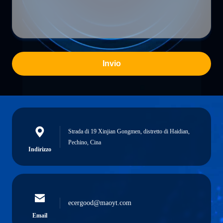
Invio
Strada di 19 Xinjian Gongmen, distretto di Haidian,
Pechino, Cina
Indirizzo
ecergood@maoyt.com
Email