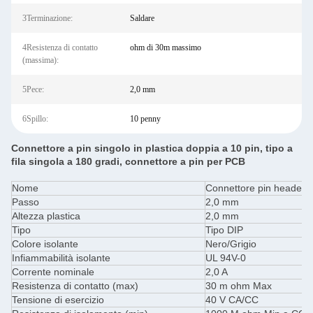
3Terminazione:
Saldare
4Resistenza di contatto
ohm di 30m massimo
(massima):
5Pece:
2,0 mm
6Spillo:
10 penny
Connettore a pin singolo in plastica doppia a 10 pin, tipo a
fila singola a 180 gradi, connettore a pin per PCB
Nome
Connettore pin header/
Passo
2,0 mm
Altezza plastica
2,0 mm
Tipo
Tipo DIP
Colore isolante
Nero/Grigio
Infiammabilità isolante
UL 94V-0
Corrente nominale
2,0 A
Resistenza di contatto (max)
30 m ohm Max
Tensione di esercizio
40 V CA/CC