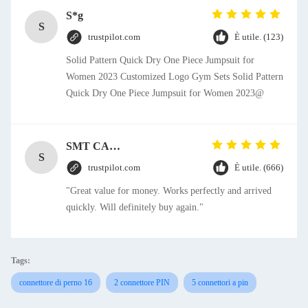
S*g
S
trustpilot.com
È utile. (123)
Solid Pattern Quick Dry One Piece Jumpsuit for
Women 2023 Customized Logo Gym Sets Solid Pattern
Quick Dry One Piece Jumpsuit for Women 2023@
SMT CAP Type Box Header Connector 1.27mm Pitch Gold Flash Contact Plating
S
trustpilot.com
È utile. (666)
"Great value for money. Works perfectly and arrived
quickly. Will definitely buy again."
Tags:
connettore di perno 16
2 connettore PIN
5 connettori a pin