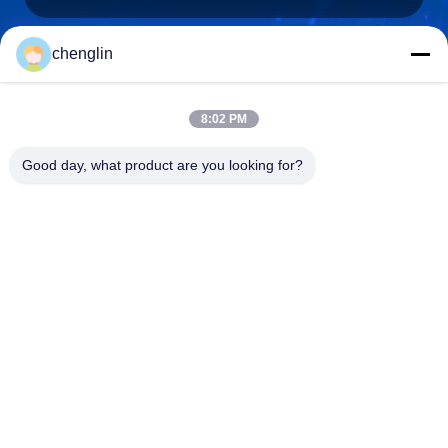
chenglin
0086-731-861329934568
Telefono
8:02 PM
Good day, what product are you looking for?
Beijing Silk Road Enterprise Management
Services Co.,LTD