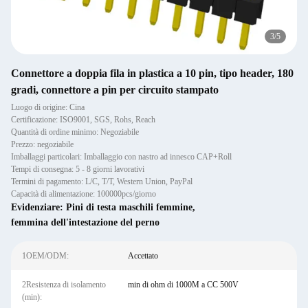
3
/
5
Connettore a doppia fila in plastica a 10 pin, tipo header, 180
gradi, connettore a pin per circuito stampato
Luogo di origine: Cina
Certificazione: ISO9001, SGS, Rohs, Reach
Quantità di ordine minimo: Negoziabile
Prezzo: negoziabile
Imballaggi particolari: Imballaggio con nastro ad innesco CAP+Roll
Tempi di consegna: 5 - 8 giorni lavorativi
Termini di pagamento: L/C, T/T, Western Union, PayPal
Capacità di alimentazione: 100000pcs/giorno
Evidenziare:
Pini di testa maschili femmine
,
femmina dell'intestazione del perno
1OEM/ODM:
Accettato
2Resistenza di isolamento
min di ohm di 1000M a CC 500V
(min):