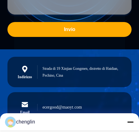
Invio
Strada di 19 Xinjian Gongmen, distretto di Haidian,
Pechino, Cina
Indirizzo
ecergood@maoyt.com
Email
chenglin