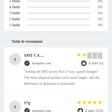
5 Stelle
0%
4 Stelle
0%
3 Stelle
0%
2 Stelle
0%
1 Stelle
0%
Tutte le recensioni
SMT CAP Type Box Header Connector 1.27mm Pitch Gold Flash Contact Plating
S
trustpilot.com
È utile. (1)
"Setting the IPD on my Pico 4 was a game-changer!
The three physical presets cover most ranges, and the
difference in sharpness is noticeable.
S*g
S
trustpilot.com
È utile. (123)