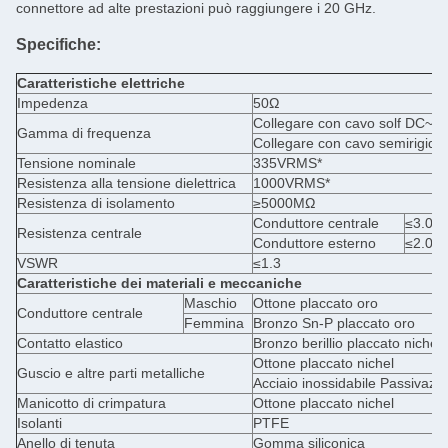
connettore ad alte prestazioni può raggiungere i 20 GHz.
Specifiche:
Caratteristiche elettriche
Impedenza
50Ω
Collegare con cavo solf DC~1
Gamma di frequenza
Collegare con cavo semirigi
Tensione nominale
335VRMS*
Resistenza alla tensione dielettrica
1000VRMS*
Resistenza di isolamento
≥5000MΩ
Conduttore centrale
≤3.0m
Resistenza centrale
Conduttore esterno
≤2.0m
VSWR
≤1.3
Caratteristiche dei materiali e meccaniche
Maschio
Ottone placcato oro
Conduttore centrale
Femmina
Bronzo Sn-P placcato oro
Contatto elastico
Bronzo berillio placcato nichel
Ottone placcato nichel
Guscio e altre parti metalliche
Acciaio inossidabile Passivazi
Manicotto di crimpatura
Ottone placcato nichel
Isolanti
PTFE
Anello di tenuta
Gomma siliconica