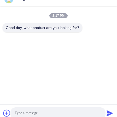
0086-731-861329934568
Telefono
2:17 PM
Good day, what product are you looking for?
Beijing Silk Road Enterprise Management
Services Co.,LTD
Beijing Silk Road Enterprise Management Services Co.,LTD
Ottieni il miglior prezzo
Chatta adesso
Chatta adesso