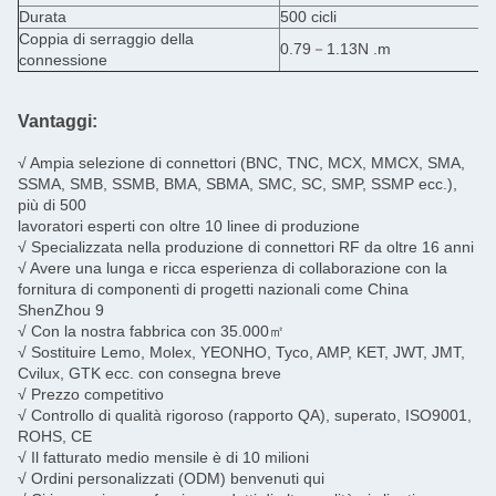
Durata
500 cicli
Coppia di serraggio della
0.79－1.13N .m
connessione
Vantaggi:
√ Ampia selezione di connettori (BNC, TNC, MCX, MMCX, SMA,
SSMA, SMB, SSMB, BMA, SBMA, SMC, SC, SMP, SSMP ecc.),
più di 500
lavoratori esperti con oltre 10 linee di produzione
√ Specializzata nella produzione di connettori RF da oltre 16 anni
√ Avere una lunga e ricca esperienza di collaborazione con la
fornitura di componenti di progetti nazionali come China
ShenZhou 9
√ Con la nostra fabbrica con 35.000㎡
√ Sostituire Lemo, Molex, YEONHO, Tyco, AMP, KET, JWT, JMT,
Cvilux, GTK ecc. con consegna breve
√ Prezzo competitivo
√ Controllo di qualità rigoroso (rapporto QA), superato, ISO9001,
ROHS, CE
√ Il fatturato medio mensile è di 10 milioni
√ Ordini personalizzati (ODM) benvenuti qui