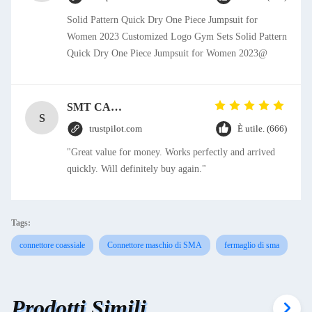
Solid Pattern Quick Dry One Piece Jumpsuit for
Women 2023 Customized Logo Gym Sets Solid Pattern
Quick Dry One Piece Jumpsuit for Women 2023@
SMT CAP Type Box Header Connector 1.27mm Pitch Gold Flash Contact Plating
S
trustpilot.com
È utile. (666)
"Great value for money. Works perfectly and arrived
quickly. Will definitely buy again."
Tags:
connettore coassiale
Connettore maschio di SMA
fermaglio di sma
Prodotti Simili