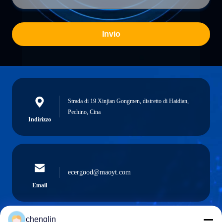
Invio
Strada di 19 Xinjian Gongmen, distretto di Haidian,
Pechino, Cina
Indirizzo
ecergood@maoyt.com
Email
chenglin