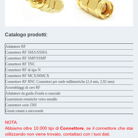
Catalogo prodotti:
Adattatore RF
Connettore RF SMA/SSMA
Connettore RF SMP/SSMP
Connettore RF TNC
Connettore RF di tipo N
Connettore RF MCX/MMCX
Connettore RF BNC Connettori per onde millimetriche (2,4 mm, 2,92 mm)
Assemblaggi di cavi RF
Adattatore da guida d'onda a coassiale
Guarnizioni ermetiche vetro-metallo
Connettore serie J30J
Giunti rotanti a microonde
NOTA:
Abbiamo oltre 10.000 tipi di
Connettore
, se il connettore che stai
utilizzando non viene trovato, contattaci con i tuoi dati.