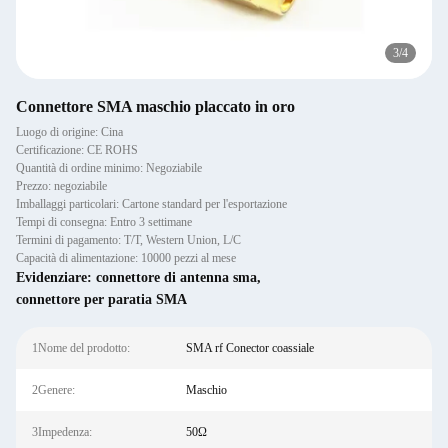
3
/
4
Connettore SMA maschio placcato in oro
Luogo di origine: Cina
Certificazione: CE ROHS
Quantità di ordine minimo: Negoziabile
Prezzo: negoziabile
Imballaggi particolari: Cartone standard per l'esportazione
Tempi di consegna: Entro 3 settimane
Termini di pagamento: T/T, Western Union, L/C
Capacità di alimentazione: 10000 pezzi al mese
Evidenziare:
connettore di antenna sma
,
connettore per paratia SMA
1Nome del prodotto:
SMA rf Conector coassiale
2Genere:
Maschio
3Impedenza:
50Ω