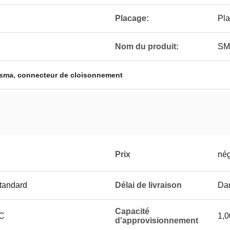
Placage:
Pla
Nom du produit:
SMA
,
 sma
connecteur de cloisonnement
Prix
nég
standard
Délai de livraison
Dan
Capacité
LC
1,0
d'approvisionnement