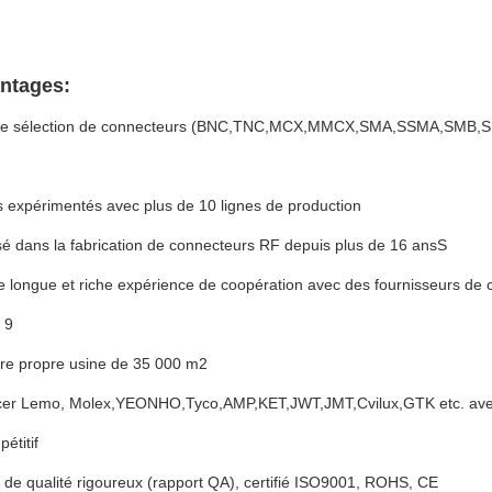
ntages:
rge sélection de connecteurs (BNC,TNC,MCX,MMCX,SMA,SSMA,SMB,
rs expérimentés avec plus de 10 lignes de production
sé dans la fabrication de connecteurs RF depuis plus de 16 ansS
ne longue et riche expérience de coopération avec des fournisseurs d
 9
tre propre usine de 35 000 m2
er Lemo, Molex,YEONHO,Tyco,AMP,KET,JWT,JMT,Cvilux,GTK etc. avec 
étitif
 de qualité rigoureux (rapport QA), certifié ISO9001, ROHS, CE