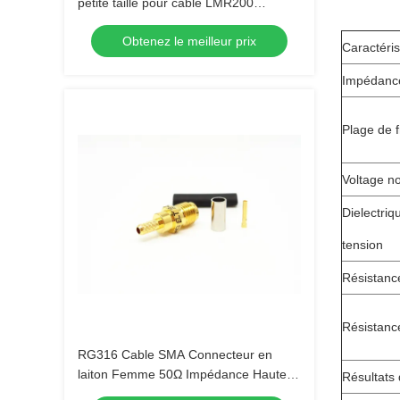
petite taille pour câble LMR200
MF147B CXN3449
Obtenez le meilleur prix
Caractéris
Impédanc
Plage de 
Voltage n
Dielectriq
tension
Résistance
Résistanc
RG316 Cable SMA Connecteur en
laiton Femme 50Ω Impédance Haute
Résultats 
fréquence