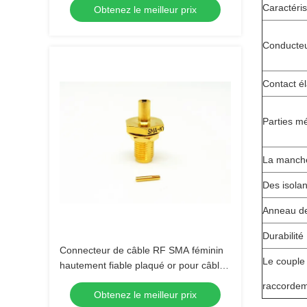
Caractéris
Obtenez le meilleur prix
Conducteu
Contact él
Parties mé
La manche
Des isolan
Anneau de
Durabilité
Connecteur de câble RF SMA féminin
Le couple
hautement fiable plaqué or pour câble
086
raccorde
Obtenez le meilleur prix