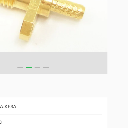
A-KF3A
Ω