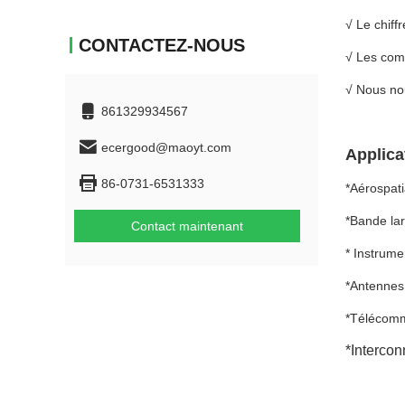
√ Le chiff
CONTACTEZ-NOUS
√ Les com
√ Nous nou
861329934567
ecergood@maoyt.com
Applica
86-0731-6531333
*Aérospati
*Bande la
Contact maintenant
* Instrume
*Antennes
*Télécomm
*Intercon