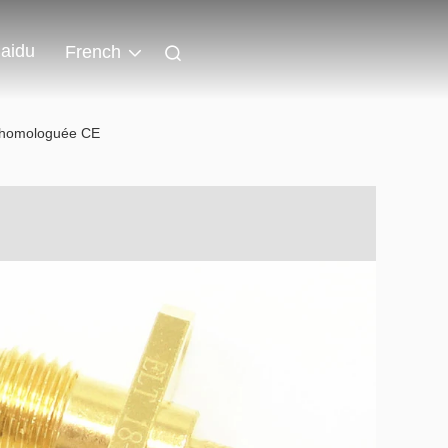
aidu
French
, homologuée CE