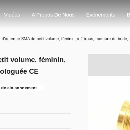
Vidéos
A Propos De Nous
Événements
B
 d'antenne SMA de petit volume, féminin, à 2 trous, monture de bride
it volume, féminin,
mologuée CE
 de cloisonnement