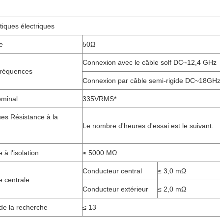
tiques électriques
e
50Ω
Connexion avec le câble solf DC~12,4 GHz
fréquences
Connexion par câble semi-rigide DC~18GH
ominal
335VRMS*
ues Résistance à la
Le nombre d'heures d'essai est le suivant:
 à l'isolation
≥ 5000 MΩ
Conducteur central
≤ 3,0 mΩ
e centrale
Conducteur extérieur
≤ 2,0 mΩ
de la recherche
≤ 13