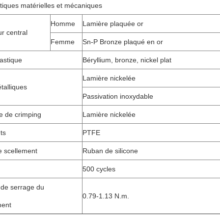
tiques matérielles et mécaniques
Homme
Lamière plaquée or
r central
Femme
Sn-P Bronze plaqué en or
astique
Béryllium, bronze, nickel plat
Lamière nickelée
talliques
Passivation inoxydable
 de crimping
Lamière nickelée
ts
PTFE
 scellement
Ruban de silicone
500 cycles
 de serrage du
0.79-1.13 N.m.
ment