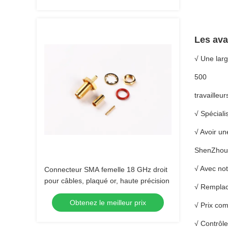
Les ava
√ Une la
500
travailleu
√ Spéciali
√ Avoir u
ShenZhou
√ Avec no
Connecteur SMA femelle 18 GHz droit
pour câbles, plaqué or, haute précision
√ Remplac
Obtenez le meilleur prix
√ Prix comp
√ Contrôle