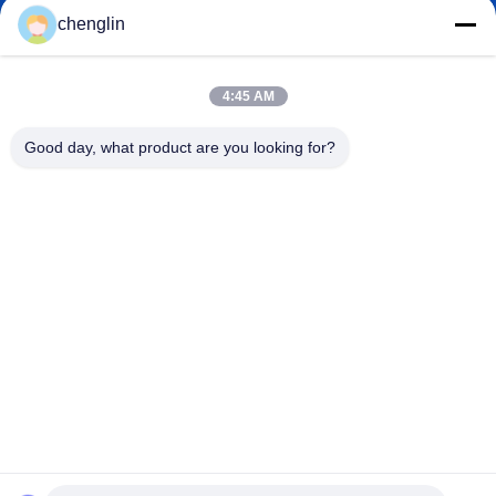
chenglin
0086-731-861329934568
Telefone
4:45 AM
Good day, what product are you looking for?
Beijing Silk Road Enterprise Management
Services Co.,LTD
Beijing Silk Road Enterprise Management Services Co.,LTD