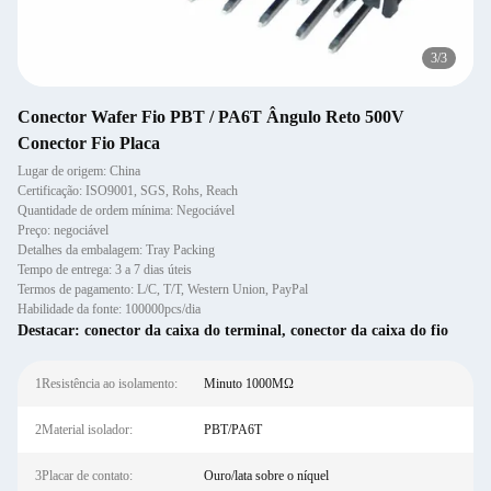
3
/
3
Conector Wafer Fio PBT / PA6T Ângulo Reto 500V
Conector Fio Placa
Lugar de origem: China
Certificação: ISO9001, SGS, Rohs, Reach
Quantidade de ordem mínima: Negociável
Preço: negociável
Detalhes da embalagem: Tray Packing
Tempo de entrega: 3 a 7 dias úteis
Termos de pagamento: L/C, T/T, Western Union, PayPal
Habilidade da fonte: 100000pcs/dia
Destacar:
conector da caixa do terminal
,
conector da caixa do fio
1Resistência ao isolamento:
Minuto 1000MΩ
2Material isolador:
PBT/PA6T
3Placar de contato:
Ouro/lata sobre o níquel