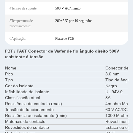
4Tensão de suporte:
500 V AC/minuto
5Temperatura de
260±5℃ por 10 segundos
processamento:
6Aplicação:
Placa de PCB
PBT / PA6T Conector de Wafer de fio ângulo direito 500V
resistente à tensão
Nome
Conector de w
Pico
3.0 mm
Tipo
Tipo de ângulo
Cor do isolante
Negro
Inflabilidade do isolante
UL 94V-0
Classificação atual
3A
Resistência de contacto (max)
4m ohm Max
Tensão de funcionamento
60 V AC/DC
Resistência ao isolamento ((min)
1000 M ohm M
Materiais de contacto
Revestimento 
Revestidos de contacto
Estaca ou ouro