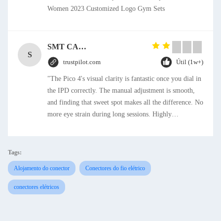
Women 2023 Customized Logo Gym Sets
SMT CAP Type Box Header Connector 1.27mm Pitch Gold Flash Contact Plating
S
trustpilot.com
Útil (1w+)
"The Pico 4's visual clarity is fantastic once you dial in
the IPD correctly. The manual adjustment is smooth,
and finding that sweet spot makes all the difference. No
more eye strain during long sessions. Highly
recommend taking the time to set it up properly!""The
Pico 4's visual clarity is fantastic once you dial in the
IPD correctly. The manual adjustment is smooth, and
Tags:
finding that sweet spot makes all the difference. No
Alojamento do conector
Conectores do fio elétrico
more eye strain during long sessions. Highly
recommend taking the time to set it up properly!""The
conectores elétricos
Pico 4's visual clarity is fantastic once you dial in the
IPD correctly. The manual adjustment is smooth, and
finding that sweet spot makes all the difference. No