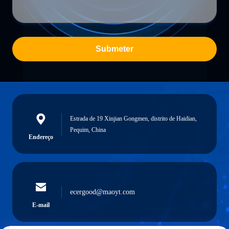
Submeter
Estrada de 19 Xinjian Gongmen, distrito de Haidian,
Pequim, China
Endereço
ecergood@maoyt.com
E-mail