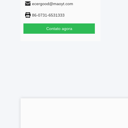
ecergood@maoyt.com
86-0731-6531333
Contato agora