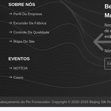
SOBRE NÓS
Be
Perfil Da Empresa
Ma
Excursão Da Fábrica
Nos
de 
Controle Da Qualidade
emb
Mapa Do Site
Nós
EVENTOS
NOTÍCIA
Casos
beçamento do Pin Fornecedor. Copyright © 2020-2026 Beijing Silk Ro