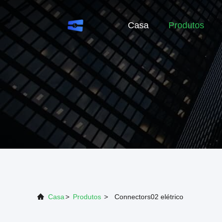
Casa
Produtos
Casa
>
Produtos
>
Connectors02 elétrico