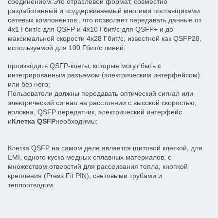
соединением.Это отраслевой формат, совместно
разработанный и поддерживаемый многими поставщиками
сетевых компонентов., что позволяет передавать данные от
4x1 Гбит/с для QSFP и 4x10 Гбит/с для QSFP+ и до
максимальной скорости 4x28 Гбит/с, известной как QSFP28,
используемой для 100 Гбит/с линий.
производить QSFP-клеты, которые могут быть с
интегрированным разъемом (электрическим интерфейсом)
или без него;
Пользователи должны передавать оптический сигнал или
электрический сигнал на расстоянии с высокой скоростью,
волокна, QSFP передатчик, электрический интерфейс
и
Клетка QSFP
необходимы;
Клетка QSFP на самом деле является щитовой клеткой, для
EMI, одного куска медных сплавных материалов, с
множеством отверстий для рассеивания тепла, кнопкой
крепления (Press Fit PIN), световыми трубами и
теплоотводом.