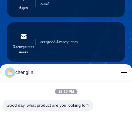
Китай
Адрес
ecergood@maoyt.com
Электронная
почта
chenglin
0086-731-861329934568
Телефон
12:10 PM
Good day, what product are you looking for?
Beijing Silk Road Enterprise Management