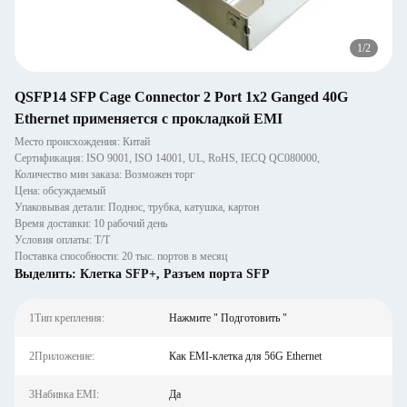
1
/
2
QSFP14 SFP Cage Connector 2 Port 1x2 Ganged 40G
Ethernet применяется с прокладкой EMI
Место происхождения: Китай
Сертификация: ISO 9001, ISO 14001, UL, RoHS, IECQ QC080000,
Количество мин заказа: Возможен торг
Цена: обсуждаемый
Упаковывая детали: Поднос, трубка, катушка, картон
Время доставки: 10 рабочий день
Условия оплаты: Т/Т
Поставка способности: 20 тыс. портов в месяц
Выделить:
Клетка SFP+
,
Разъем порта SFP
1Тип крепления:
Нажмите " Подготовить "
2Приложение:
Как EMI-клетка для 56G Ethernet
3Набивка EMI:
Да