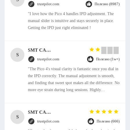
trustpilot.com
Полезно (8987)
"I love how the Pico 4 handles IPD adjustment. The
manual slider is intuitive and stays securely in place.
Getting the IPD just right eliminated！
SMT CAP Type Box Header Connector 1.27mm Pitch Gold Flash Contact Plating
S
trustpilot.com
Полезно (1w+)
"The Pico 4's visual clarity is fantastic once you dial in
the IPD correctly. The manual adjustment is smooth,
and finding that sweet spot makes all the difference. No
more eye strain during long sessions. Highly
recommend taking the time to set it up properly!""The
Pico 4's visual clarity is fantastic once you dial in the
IPD correctly. The manual adjustment is smooth, and
SMT CAP Type Box Header Connector 1.27mm Pitch Gold Flash Contact Plating
S
finding that sweet spot makes all the difference. No
trustpilot.com
Полезно (666)
more eye strain during long sessions. Highly