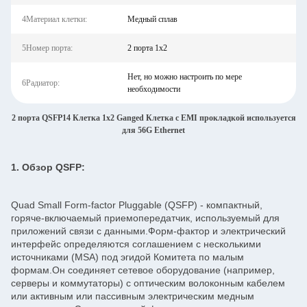
4Материал клетки:
Медный сплав
5Номер порта:
2 порта 1х2
Нет, но можно настроить по мере
6Радиатор:
необходимости
2 порта QSFP14 Клетка 1x2 Ganged Клетка с EMI прокладкой используется
для 56G Ethernet
1. Обзор QSFP:
Quad Small Form-factor Pluggable (QSFP) - компактный,
горяче-включаемый приемопередатчик, используемый для
приложений связи с данными.Форм-фактор и электрический
интерфейс определяются соглашением с несколькими
источниками (MSA) под эгидой Комитета по малым
формам.Он соединяет сетевое оборудование (например,
серверы и коммутаторы) с оптическим волоконным кабелем
или активным или пассивным электрическим медным