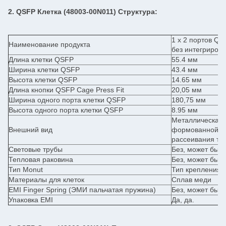
2. QSFP Клетка (48003-00N011) Структура:
1 x 2 портов QS
Наименование продукта
без интегриров
Длина клетки QSFP
55.4 мм
Ширина клетки QSFP
43.4 мм
Высота клетки QSFP
14.65 мм
Длина кнопки QSFP Cage Press Fit
20,05 мм
Ширина одного порта клетки QSFP
180,75 мм
Высота одного порта клетки QSFP
8.95 мм
Металлическая 
Внешний вид
формованной фо
рассеивания те
Световые трубы
Без, может быт
Тепловая раковина
Без, может быт
Тип Monut
Тип крепления 
Материалы для клеток
Сплав меди
EMI Finger Spring (ЭМИ пальчатая пружина)
Без, может быт
Упаковка EMI
Да, да.