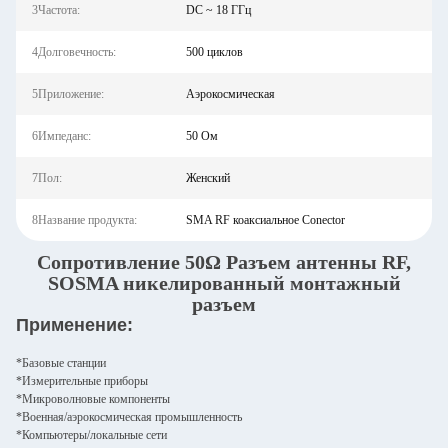
3Частота:
DC ~ 18 ГГц
4Долговечность:
500 циклов
5Приложение:
Аэрокосмическая
6Импеданс:
50 Ом
7Пол:
Женский
8Название продукта:
SMA RF коаксиальное Conector
Сопротивление 50Ω Разъем антенны RF,
SOSMA никелированный монтажный
разъем
Применение:
*Базовые станции
*Измерительные приборы
*Микроволновые компоненты
*Военная/аэрокосмическая промышленность
*Компьютеры/локальные сети