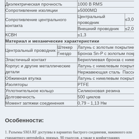
Диэлектрическая прочность
1000 В RMS
Сопротивление изоляции
≥5000MΩ
Центральный
≤3,0 м
Сопротивление центрального
проводник
контакта
Внешний проводник
≤2,0 м
КСВН
≤1,3
Материал и механические характеристики
Штекер
Латунь с золотым покрытием
Центральный проводник
Гнездо
Бронза Sn-P с золотым покр
Эластичный контакт
Бериллиевая бронза с никел
Корпус и другие металлические
Латунь с никелевым покрыти
детали
Нержавеющая сталь Пассив
Обжимная втулка
Латунь с никелевым покрыти
Изоляторы
PTFE
Уплотнительное кольцо
Силиконовая резина
Долговечность
500 циклов
Момент затяжки соединения
0,79－1,13 Нм
Особенности:
1. Разъемы SMA RF доступны в вариантах быстрого соединения, нажимного или
стандартного интерфейса, прямых, 90 градусов, а также в конфигурациях