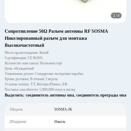
2
/
4
Сопротивление 50Ω Разъем антенны RF SOSMA
Никелированный разъем для монтажа
Высокочастотный
Место происхождения: Китай
Сертификация: CE ROHS
Количество мин заказа: Возможен торг
Цена: обсуждаемый
Упаковывая детали: Стандартная экспортная коробка
Время доставки: В течение 3 недель
Условия оплаты: Т/Т, Вестерн Юнион, Л/К
Поставка способности: 1,0001000 штук в месяц
Выделить:
соединитель антенны sma
,
соединитель преграды sma
1Модель:
SOSMA-JK
2Покрытие:
Никель