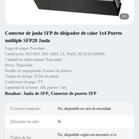
3
/
3
Conector de jaula SFP de disipador de calor 1x4 Puerto
múltiple SFP28 Jaula
Lugar de origen: Porcelana
Certificación: ISO 9001, ISO 14001, UL, RoHS, IECQ QC080000,
Cantidad de orden mínima: Negociable
Precio: Negociable
Detalles de empaquetado: Envases de plástico
Tiempo de entrega: 10 Día de trabajo
Condiciones de pago: T/T
Capacidad de la fuente: 20K puertos / mes
Resaltar:
Jaula de SFP
,
Conector de puerto SFP
1Conector integrado:
No, disponible en caso de necesidad
2Disipador de calor:
Sí
No, disponible según sea necesario si es
3Tubos de luz: