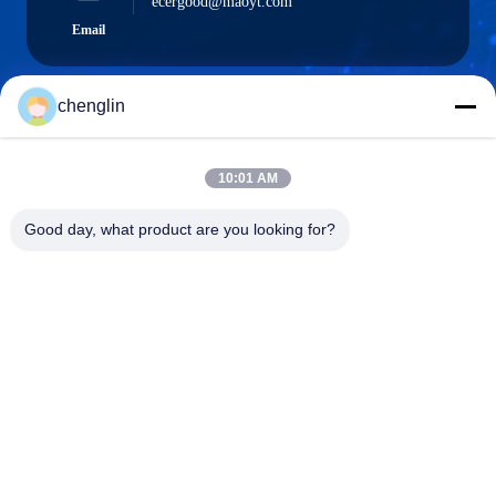
ecergood@maoyt.com
Email
chenglin
0086-731-861329934568
Teléfono
10:01 AM
Good day, what product are you looking for?
Beijing Silk Road Enterprise Management
Services Co.,LTD