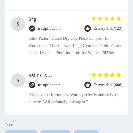
S*g
S
trustpilot.com
Es muy útil. (123)
Solid Pattern Quick Dry One Piece Jumpsuit for
Women 2023 Customized Logo Gym Sets Solid Pattern
Quick Dry One Piece Jumpsuit for Women 2023@
SMT CAP Type Box Header Connector 1.27mm Pitch Gold Flash Contact Plating
S
trustpilot.com
Es muy útil. (666)
"Great value for money. Works perfectly and arrived
quickly. Will definitely buy again."
Tags: