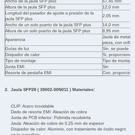
Ancho de la jaula SFP plus
57,45 mm
Altura de la jaula SFP plus
12,0 mm
Longitud del pasador de ajuste a presión de la
2,05 mm
jaula SFP plus
Ancho de un solo puerto de la jaula SFP plus
14,0 mm
Altura de un solo puerto de la jaula SFP plus
8,95 mm
Jaula de metal 
Apariencia
pieza, con orifici
Guías de luz
Sin, se puede pe
Disipador de calor
Sí, proporciona u
Tipo de montaje
Tipo de montaje 
Junta EMI
Sin
Resorte de pestaña EMI
Con, proporcion
2.
Jaula SFP28 (
39002-00N011
) Materiales:
CLIP: Acero inoxidable
Dedo de resorte EMI: Aleación de cobre
Junta de PCB inferior: Polimida recubierta
Jaula: Aleación de cobre de 0,25 mm de espesor
Disipador de calor: Aluminio, con tratamiento de óxido negro
en la superficie