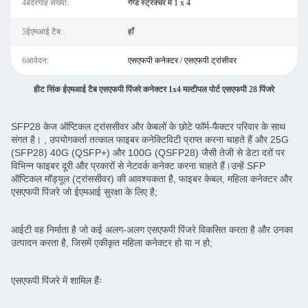
4बंदरगाह संख्या:
गैंग्ड स्ट्रक्चर में 1 x 4
5ईएमआई टैब:
हाँ
6आवेदन:
एसएफपी कनेक्टर / एसएफपी ट्रांसीवर
हीट सिंक ईएमआई टैब एसएफपी पिंजरे कनेक्टर 1x4 मल्टीपल पोर्ट एसएफपी 28 पिंजरे
SFP28 केज ऑप्टिकल ट्रांससीवर और केबलों के छोटे फॉर्म-फैक्टर परिवार के साथ
संगत है। , उपयोगकर्ता तत्काल फाइबर कनेक्टिविटी प्राप्त करना चाहते हैं और 25G
(SFP28) 40G (QSFP+) और 100G (QSFP28) जैसी तेजी से डेटा दरों पर
विभिन्न फाइबर दूरी और प्रकारों से नेटवर्क कनेक्ट करना चाहते हैं।उन्हें SFP
ऑप्टिकल मॉड्यूल (ट्रांससीवर) की आवश्यकता है, फाइबर केबल, महिला कनेक्टर और
एसएफपी पिंजरे जो ईएमआई सुरक्षा के लिए है;
आईटी वह निर्माता है जो कई अलग-अलग एसएफपी पिंजरे विकसित करता है और उनका
उत्पादन करता है, जिसमें एकीकृत महिला कनेक्टर हो या न हो;
एसएफपी पिंजरे में शामिल हैंः