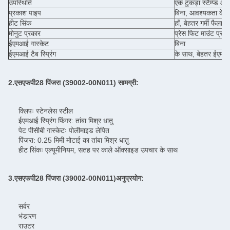
उपस्थिति
एक टुकड़ा स्टैम्प्ड और
प्रकाश पाइप
बिना, आवश्यकता के 
हीट सिंक
हाँ, बेहतर गर्मी फैलाव 
मोनुट प्रकार
प्रेस फिट माउंट प्रका
ईएमआई गास्केट
बिना
ईएमआई टैब स्प्रिंग
के साथ, बेहतर ईएमआई स
2.
एसएफपी28 पिंजरा (
39002-00N011
) सामग्री:
क्लिपः स्टेनलेस स्टील
ईएमआई स्प्रिंग फिंगर: तांबा मिश्र धातु
पेट पीसीबी गास्केटः पोलीमाइड लेपित
पिंजरा: 0.25 मिमी मोटाई का तांबा मिश्र धातु
हीट सिंकः एल्यूमीनियम, सतह पर काले ऑक्साइड उपचार के साथ
3.
एसएफपी28 पिंजरा (
39002-00N011
)
अनुप्रयोग:
सर्वर
भंडारण
राउटर