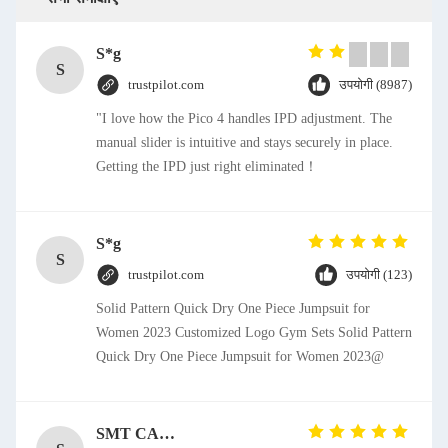
S*g
S
trustpilot.com
उपयोगी (8987)
"I love how the Pico 4 handles IPD adjustment. The
manual slider is intuitive and stays securely in place.
Getting the IPD just right eliminated！
S*g
S
trustpilot.com
उपयोगी (123)
Solid Pattern Quick Dry One Piece Jumpsuit for
Women 2023 Customized Logo Gym Sets Solid Pattern
Quick Dry One Piece Jumpsuit for Women 2023@
SMT CAP Type Box Header Connector 1.27mm Pitch Gold Flash Contact Plating