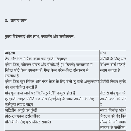
3. उत्पाद लाभ
मुख्य विशेषताएं और लाभ, प्रदर्शन और लचीलापन:
आइटम
लाभ
टेप और रील में पैक किया गया एमटी डिज़ाइन
पीसीबी के लिए आसान प
प्रेस-फिट, सोल्डर-पोस्ट और पीसीआई (1 डिग्री) संस्करणों में
विभिन्न बोर्ड मोटाई 
सिंगल पोर्ट केज उपलब्ध हैं; गैंग्ड केज प्रेस-फिट संस्करण में
सक्षम बनाता है
उपलब्ध हैं
प्रेस-फिट पूंछ सिंगल और गैंग्ड केज के लिए बेली-टू-बेली अनुप्रयोगों
पीसीबी रियल एस्टेट का
को समायोजित करती है
मॉड्यूल डाले जाने पर "बेली-टू-बेली" उन्मुख होते हैं
पोर्ट से मॉड्यूल को हट
एसएमटी लाइट एमिटिंग डायोड (एलईडी) के साथ उपयोग के लिए
उपयोगकर्ता को पोर्ट 
एकीकृत लाइट पाइप
है
अद्वितीय अंगूठे का कुंडी
सहज निचोड़ और पुल-लै
हॉट-प्लगएबल ट्रांससीवर
सिस्टम को बंद किए बि
पीसीबी के लिए प्रेस-फिट समाप्ति
सोल्डरिंग को समाप्त
सोल्डर से संबंधित मुद्दो