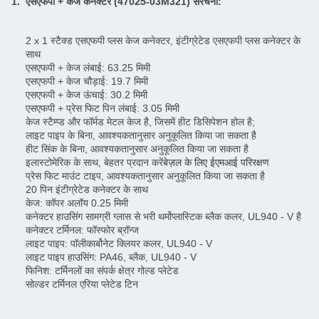
1. एसएफपी + केज कनेक्टर (
47025-03M321
) संरचना:
2 x 1 स्टैक्ड एसएफपी प्लस केज कनेक्टर, इंटीग्रेटेड एसएफपी प्लस कनेक्टर के
साथ
एसएफपी + केज लंबाई: 63.25 मिमी
एसएफपी + केज चौड़ाई: 19.7 मिमी
एसएफपी + केज ऊंचाई: 30.2 मिमी
एसएफपी + प्रेस फिट पिन लंबाई: 3.05 मिमी
केज स्टैम्प्ड और फॉर्मड मेटल केज है, जिसमें हीट डिसिपेशन होल है;
लाइट पाइप के बिना, आवश्यकतानुसार अनुकूलित किया जा सकता है
हीट सिंक के बिना, आवश्यकतानुसार अनुकूलित किया जा सकता है
इलास्टोमेरिक के साथ, बेहतर प्रदान करें
बेज़ल के लिए ईएमआई परिरक्षण
प्रेस फिट माउंट टाइप, आवश्यकतानुसार अनुकूलित किया जा सकता है
20 पिन इंटीग्रेटेड कनेक्टर के साथ
केज: कॉपर अलॉय 0.25 मिमी
कनेक्टर हाउसिंग सामग्री ग्लास से भरी थर्मोप्लास्टिक ब्लैक कलर, UL940 - V है
कनेक्टर टर्मिनल: फॉस्फोर ब्रॉन्ज
लाइट पाइप: पॉलीकार्बोनेट क्लियर कलर, UL940 - V
लाइट पाइप हाउसिंग: PA46, ब्लैक, UL940 - V
फिनिश: टर्मिनलों का संपर्क क्षेत्र गोल्ड प्लेटेड
सोल्डर टर्मिनल एरिया प्लेटेड टिन