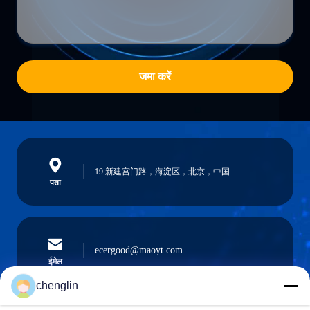
जमा करें
19 新建宫门路，海淀区，北京，中国
पता
ecergood@maoyt.com
ईमेल
chenglin