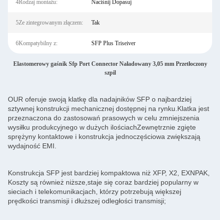
4Rodzaj montażu:
Naciśnij Dopasuj
5Ze zintegrowanym złączem:
Tak
6Kompatybilny z:
SFP Plus Triseiver
Elastomerowy gaśnik Sfp Port Connector Naładowany 3,05 mm Przetłoczony
szpil
OUR oferuje swoją klatkę dla nadajników SFP o najbardziej
sztywnej konstrukcji mechanicznej dostępnej na rynku.Klatka jest
przeznaczona do zastosowań prasowych w celu zmniejszenia
wysiłku produkcyjnego w dużych ilościachZewnętrznie zgięte
sprężyny kontaktowe i konstrukcja jednoczęściowa zwiększają
wydajność EMI.
Konstrukcja SFP jest bardziej kompaktowa niż XFP, X2, EXNPAK,
Koszty są również niższe,staje się coraz bardziej popularny w
sieciach i telekomunikacjach, którzy potrzebują większej
prędkości transmisji i dłuższej odległości transmisji;