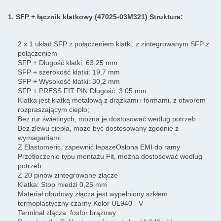
1. SFP + łącznik klatkowy (
47025-03M321
) Struktura:
2 x 1 układ SFP z połączeniem klatki, z zintegrowanym SFP z
połączeniem
SFP + Długość klatki: 63,25 mm
SFP + szerokość klatki: 19,7 mm
SFP + Wysokość klatki: 30,2 mm
SFP + PRESS FIT PIN Długość: 3,05 mm
Klatka jest klatką metalową z drążkami i formami, z otworem
rozpraszającym ciepło;
Bez rur świetlnych, można je dostosować według potrzeb
Bez zlewu ciepła, może być dostosowany zgodnie z
wymaganiami
Z Elastomeric, zapewnić lepsze
Osłona EMI do ramy
Przetłoczenie typu montażu Fit, można dostosować według
potrzeb
Z 20 pinów zintegrowane złącze
Klatka: Stop miedzi 0,25 mm
Materiał obudowy złącza jest wypełniony szkłem
termoplastyczny czarny Kolor UL940 - V
Terminal złącza: fosfor brązowy