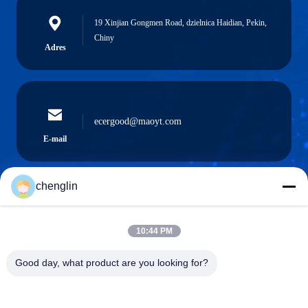
19 Xinjian Gongmen Road, dzielnica Haidian, Pekin,
Chiny
Adres
ecergood@maoyt.com
E-mail
chenglin
0086-731-861329934568
Telefon
10:44 PM
Good day, what product are you looking for?