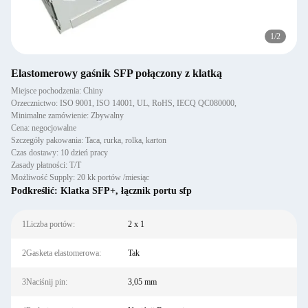
1
/
2
Elastomerowy gaśnik SFP połączony z klatką
Miejsce pochodzenia: Chiny
Orzecznictwo: ISO 9001, ISO 14001, UL, RoHS, IECQ QC080000,
Minimalne zamówienie: Zbywalny
Cena: negocjowalne
Szczegóły pakowania: Taca, rurka, rolka, karton
Czas dostawy: 10 dzień pracy
Zasady płatności: T/T
Możliwość Supply: 20 kk portów /miesiąc
Podkreślić:
Klatka SFP+
,
łącznik portu sfp
1Liczba portów:
2 x 1
2Gasketa elastomerowa:
Tak
3Naciśnij pin:
3,05 mm