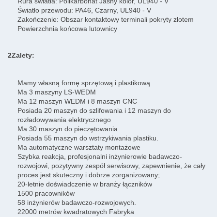
Rura światła: Polikarbonat Jasny kolor, UL940 - V
Światło przewodu: PA46, Czarny, UL940 - V
Zakończenie: Obszar kontaktowy terminali pokryty złotem
Powierzchnia końcowa lutownicy
2Zalety:
Mamy własną formę sprzętową i plastikową
Ma 3 maszyny LS-WEDM
Ma 12 maszyn WEDM i 8 maszyn CNC
Posiada 20 maszyn do szlifowania i 12 maszyn do
rozładowywania elektrycznego
Ma 30 maszyn do pieczętowania
Posiada 55 maszyn do wstrzykiwania plastiku.
Ma automatyczne warsztaty montażowe
Szybka reakcja, profesjonalni inżynierowie badawczo-
rozwojowi, pozytywny zespół serwisowy, zapewnienie, że cały
proces jest skuteczny i dobrze zorganizowany;
20-letnie doświadczenie w branży łączników
1500 pracowników
58 inżynierów badawczo-rozwojowych.
22000 metrów kwadratowych Fabryka