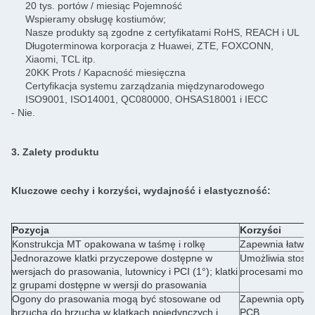
20 tys. portów / miesiąc Pojemność
Wspieramy obsługę kostiumów;
Nasze produkty są zgodne z certyfikatami RoHS, REACH i UL
Długoterminowa korporacja z Huawei, ZTE, FOXCONN,
Xiaomi, TCL itp.
20KK Prots / Kapacność miesięczna
Certyfikacja systemu zarządzania międzynarodowego
ISO9001, ISO14001, QC080000, OHSAS18001 i IECC
- Nie.
3. Zalety produktu
Kluczowe cechy i korzyści, wydajność i elastyczność:
Pozycja
Korzyści
Konstrukcja MT opakowana w taśmę i rolkę
Zapewnia łatwe 
Jednorazowe klatki przyczepowe dostępne w
Umożliwia stosow
wersjach do prasowania, lutownicy i PCI (1°); klatki
procesami mont
z grupami dostępne w wersji do prasowania
Ogony do prasowania mogą być stosowane od
Zapewnia optyma
brzucha do brzucha w klatkach pojedynczych i
PCB