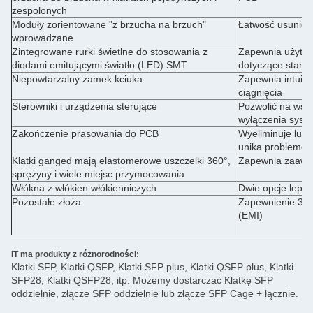
zespolonych
Moduły zorientowane "z brzucha na brzuch"
Łatwość usunięc
wprowadzane
Zintegrowane rurki świetlne do stosowania z
Zapewnia użytko
diodami emitującymi światło (LED) SMT
dotyczące stanu 
Niepowtarzalny zamek kciuka
Zapewnia intuicy
ciągnięcia
Sterowniki i urządzenia sterujące
Pozwolić na wsta
wyłączenia syst
Zakończenie prasowania do PCB
Wyeliminuje luto
unika problemów
Klatki ganged mają elastomerowe uszczelki 360°,
Zapewnia zaawa
sprężyny i wiele miejsc przymocowania
Włókna z włókien włókienniczych
Dwie opcje leps
Pozostałe złoża
Zapewnienie 360
(EMI)
IT ma produkty z różnorodności:
Klatki SFP, Klatki QSFP, Klatki SFP plus, Klatki QSFP plus, Klatki
SFP28, Klatki QSFP28, itp. Możemy dostarczać Klatkę SFP
oddzielnie, złącze SFP oddzielnie lub złącze SFP Cage + łącznie.