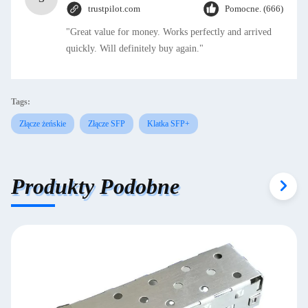
trustpilot.com
Pomocne. (666)
"Great value for money. Works perfectly and arrived
quickly. Will definitely buy again."
Tags:
Złącze żeńskie
Złącze SFP
Klatka SFP+
Produkty Podobne