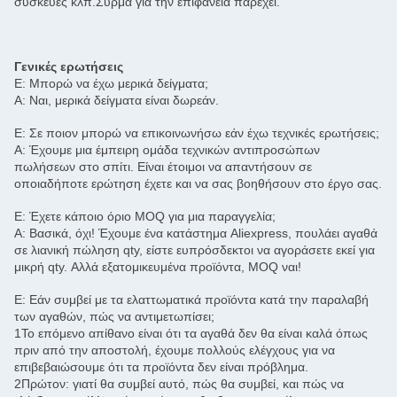
συσκευές κλπ.Σύρμα για την επιφάνεια παρέχει.
Γενικές ερωτήσεις
Ε: Μπορώ να έχω μερικά δείγματα;
Α: Ναι, μερικά δείγματα είναι δωρεάν.
Ε: Σε ποιον μπορώ να επικοινωνήσω εάν έχω τεχνικές ερωτήσεις;
Α: Έχουμε μια έμπειρη ομάδα τεχνικών αντιπροσώπων
πωλήσεων στο σπίτι. Είναι έτοιμοι να απαντήσουν σε
οποιαδήποτε ερώτηση έχετε και να σας βοηθήσουν στο έργο σας.
Ε: Έχετε κάποιο όριο MOQ για μια παραγγελία;
Α: Βασικά, όχι! Έχουμε ένα κατάστημα Aliexpress, πουλάει αγαθά
σε λιανική πώληση qty, είστε ευπρόσδεκτοι να αγοράσετε εκεί για
μικρή qty. Αλλά εξατομικευμένα προϊόντα, MOQ ναι!
Ε: Εάν συμβεί με τα ελαττωματικά προϊόντα κατά την παραλαβή
των αγαθών, πώς να αντιμετωπίσει;
1Το επόμενο απίθανο είναι ότι τα αγαθά δεν θα είναι καλά όπως
πριν από την αποστολή, έχουμε πολλούς ελέγχους για να
επιβεβαιώσουμε ότι τα προϊόντα δεν είναι πρόβλημα.
2Πρώτον: γιατί θα συμβεί αυτό, πώς θα συμβεί, και πώς να