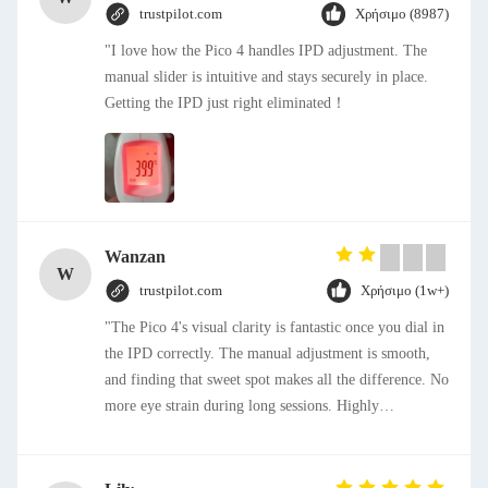
trustpilot.com
Χρήσιμο (8987)
"I love how the Pico 4 handles IPD adjustment. The
manual slider is intuitive and stays securely in place.
Getting the IPD just right eliminated！
Wanzan
W
trustpilot.com
Χρήσιμο (1w+)
"The Pico 4's visual clarity is fantastic once you dial in
the IPD correctly. The manual adjustment is smooth,
and finding that sweet spot makes all the difference. No
more eye strain during long sessions. Highly
recommend taking the time to set it up properly!""The
Pico 4's visual clarity is fantastic once you dial in the
IPD correctly. The manual adjustment is smooth, and