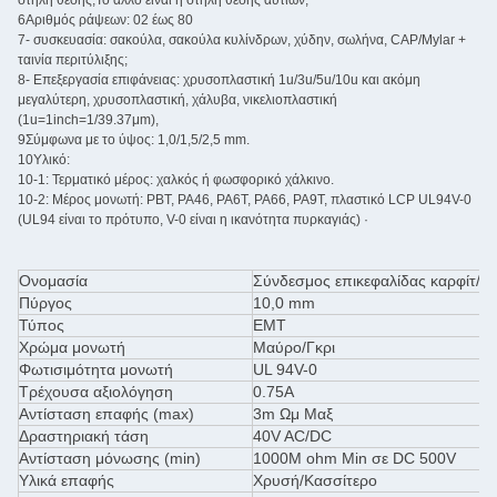
στήλη θέσης,Το άλλο είναι η στήλη θέσης αυτιών;
6Αριθμός ράψεων: 02 έως 80
7- συσκευασία: σακούλα, σακούλα κυλίνδρων, χύδην, σωλήνα, CAP/Mylar +
ταινία περιτύλιξης;
8- Επεξεργασία επιφάνειας: χρυσοπλαστική 1u/3u/5u/10u και ακόμη
μεγαλύτερη, χρυσοπλαστική, χάλυβα, νικελιοπλαστική
(1u=1inch=1/39.37μm),
9Σύμφωνα με το ύψος: 1,0/1,5/2,5 mm.
10Υλικό:
10-1: Τερματικό μέρος: χαλκός ή φωσφορικό χάλκινο.
10-2: Μέρος μονωτή: PBT, PA46, PA6T, PA66, PA9T, πλαστικό LCP UL94V-0
(UL94 είναι το πρότυπο, V-0 είναι η ικανότητα πυρκαγιάς) ·
Ονομασία
Σύνδεσμος επικεφαλίδας καρφίτ/
Πύργος
10,0 mm
Τύπος
ΕΜΤ
Χρώμα μονωτή
Μαύρο/Γκρι
Φωτισιμότητα μονωτή
UL 94V-0
Τρέχουσα αξιολόγηση
0.75Α
Αντίσταση επαφής (max)
3m Ωμ Μαξ
Δραστηριακή τάση
40V AC/DC
Αντίσταση μόνωσης (min)
1000M ohm Min σε DC 500V
Υλικά επαφής
Χρυσή/Κασσίτερο