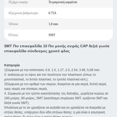
3Σχήμα επαφής:
Τετραγωνική καρφίτσα
4Τρέχουσα βαθμολογία:
0.75A
5Πίσσα:
1,0 mm
6Τύπος:
SMT
SMT Πιν επικεφαλίδα 10 Πιν μονής σειράς CAP δεξιά γωνία
επικεφαλίδα σύνδεσμος χρυσό φλας
Κατηγορία
1Σύμφωνα με την απόσταση: 0.8, 1.0, 1.27, 2.0, 2.54, 3.96, 5,08 mm·
2- ανάλογα με το ύψος και την ποσότητα του πλαστικού (όπως το
μονοπλαστικό, το διπλό πλαστικό, το τριπλό πλαστικό κλπ.).
3Σύμφωνα με τον αριθμό των σειρών, διαιρείται σε μία σειρά, διπλή σειρά,
τρεις σειρές και τέσσερις σειρές.
4. Σύμφωνα με τον τρόπο εγκατάστασης της διάταξης, χωρίζεται κυρίως σε
180 μοίρες, 90 μοίρες, SMT ((κατάσημη στερέωση SMT, οριζόντια SMT και
δεξιά γωνία SMT);
5Ανάλογα με το αν χρειάζεται να αυξηθεί και αν χρειάζεται να διαιρεθεί με
στήλες θέσης, υπάρχουν δύο είδη στήλων θέσης: η μία είναι η εσωτερική