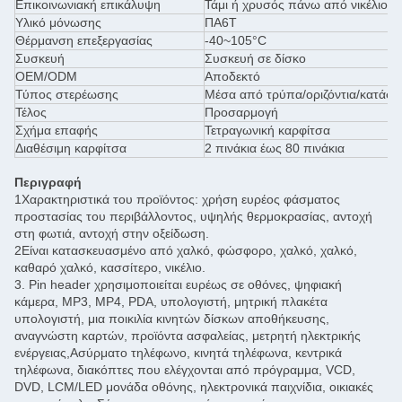
Επικοινωνιακή επικάλυψη
Τάμι ή χρυσός πάνω από νικέλιο
Υλικό μόνωσης
ΠΑ6Τ
Θέρμανση επεξεργασίας
-40~105°C
Συσκευή
Συσκευή σε δίσκο
OEM/ODM
Αποδεκτό
Τύπος στερέωσης
Μέσα από τρύπα/οριζόντια/κατάσ
Τέλος
Προσαρμογή
Σχήμα επαφής
Τετραγωνική καρφίτσα
Διαθέσιμη καρφίτσα
2 πινάκια έως 80 πινάκια
Περιγραφή
1Χαρακτηριστικά του προϊόντος: χρήση ευρέος φάσματος
προστασίας του περιβάλλοντος, υψηλής θερμοκρασίας, αντοχή
στη φωτιά, αντοχή στην οξείδωση.
2Είναι κατασκευασμένο από χαλκό, φώσφορο, χαλκό, χαλκό,
καθαρό χαλκό, κασσίτερο, νικέλιο.
3. Pin header χρησιμοποιείται ευρέως σε οθόνες, ψηφιακή
κάμερα, MP3, MP4, PDA, υπολογιστή, μητρική πλακέτα
υπολογιστή, μια ποικιλία κινητών δίσκων αποθήκευσης,
αναγνώστη καρτών, προϊόντα ασφαλείας, μετρητή ηλεκτρικής
ενέργειας,Ασύρματο τηλέφωνο, κινητά τηλέφωνα, κεντρικά
τηλέφωνα, διακόπτες που ελέγχονται από πρόγραμμα, VCD,
DVD, LCM/LED μονάδα οθόνης, ηλεκτρονικά παιχνίδια, οικιακές