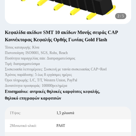
2
/
5
Κεφαλίδα ακίδων SMT 10 ακίδων Μονής σειράς CAP
Κοννέκτορας Κεφαλής Ορθής Γωνίας Gold Flash
Τόπος καταγωγής: Κίνα
Πιστοποίηση: ISO9001, SGS, Rohs, Reach
Ποσότητα παραγγελίας min: Διαπραγματεύσιμος
Τιμή: διαπραγματεύσιμα
Συσκευασία λεπτομέρειες: Συσκευή με ταινία συσκευασίας CAP+Reel
Χρόνος παράδοσης: 5 έως 8 εργάσιμες ημέρες
Όροι πληρωμής: L/C, T/T, Western Union, PayPal
Δυνατότητα προσφοράς: 100000pcs/ημέρα
Επισημαίνω:
αντρικές θηλυκές καρφίτσες κεφαλής
,
θηλυκό επιγραφών καρφιτσών
1Υψος:
1,5 χιλιοστά
2Μονωτικό υλικό:
PA6T