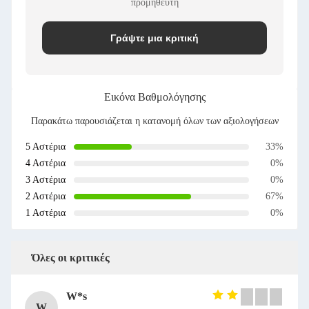
προμηθευτή
Γράψτε μια κριτική
Εικόνα Βαθμολόγησης
Παρακάτω παρουσιάζεται η κατανομή όλων των αξιολογήσεων
5 Αστέρια
33%
4 Αστέρια
0%
3 Αστέρια
0%
2 Αστέρια
67%
1 Αστέρια
0%
Όλες οι κριτικές
W*s
W