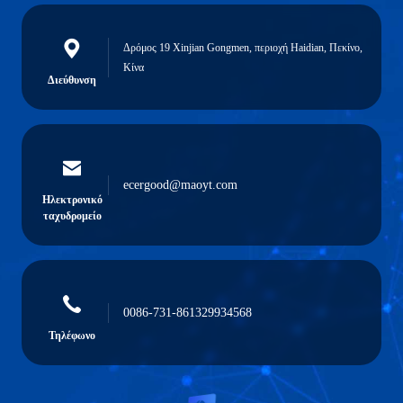
Δρόμος 19 Xinjian Gongmen, περιοχή Haidian, Πεκίνο,
Κίνα
Διεύθυνση
ecergood@maoyt.com
Ηλεκτρονικό
ταχυδρομείο
0086-731-861329934568
Τηλέφωνο