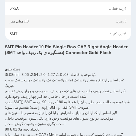
4رتبه فعلی:
0.75A
5زمین:
1.0 میلی متر
6تایپ کنید:
SMT
SMT Pin Header 10 Pin Single Row CAP Right Angle Header
Connector Gold Flash (دستگیره ی یک ردیف واحد SMT)
دسته بندی
1با توجه به فاصله: 08، 1.0، 1.27، 2.0، 2.54، 3.96، 5.08mm؛
2بر اساس ارتفاع و مقدار پلاستیک (مانند پلاستیک تک، پلاستیک دو، پلاستیک سه، و
غیره).
3بر اساس تعداد ردیف ها به ردیف های تک، دو ردیف، سه ردیف و چهار ردیف تقسیم
شده است. در حال حاضر، حداکثر چهار ردیف وجود دارد.
4. با توجه به حالت نصب طرح، آن را عمدتا به 180 درجه، 90 درجه، SMT ((SMT نصب
عمودی، SMT افقی و SMT زاویه راست) تقسیم می شود؛
5بر اساس اینکه آیا آن را نیاز به افزایش و آیا آن را نیاز به تقسیم با ستون های
موقعیت، دو نوع ستون های موقعیت وجود دارد: یکی ستون موقعیت داخلی
است،دیگری ستون موقعیت گوش است.;
6تعداد بخیه ها: 02 تا 80
7بسته بندی: کیسه، کیسه رول، عمده، لوله، CAP / Mylar + بسته بندی نوار رول؛