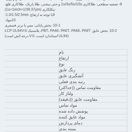
8- تصفیه سطحی: طلاکاری 1u/3u/5u/10u و حتی بیشتر، طلا باریک، طلاکاری قلع،
نیکلکاری (1u=1inch=1/39.37μm)
9با توجه به ارتفاع: 1.0/1.5/2.5mm؛
10مواد:
10-1: بخش پایانی: مس یا برنز فسفری
10-2: بخش عایق: PBT، PA46، PA6T، PA66، PA9T، پلاستیک LCP UL94V-0
(UL94 استاندارد است، V-0 درجه آتش است)
نام
ارتفاع
نوع
رنگ عایق
آتشگیری عایق
رتبه بندی فعلی
مقاومت تماس ((حداکثر)
ولتاژ کار
مقاومت عایق ((دقیقه)
مواد تماس
پوشش داده شده
مواد عایق کننده
دمای پردازش
بسته بندی