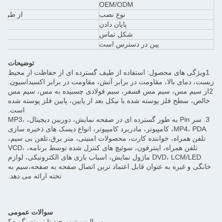
OEM/ODM
نوع نصب
از طریق 
پایان دادن
شکل تماس
پین در دسترس است
توضیحات
1ویژگی های محصول: استفاده از طیف گسترده ای از حفاظت از محیط
زیست، دمای بالا، مقاومت در برابر آتش، مقاومت در برابر اکسیداسیون.
2از سیم مس، سیم مس فسفر، سیم فولادی چسبیده به مس، سیم مس
خالص، سطح فلز پوسته شده با نیکل بعد از پایین، پایین فلز پوسته شده
است.
3. سر Pin به طور گسترده ای در صفحه نمایش، دوربین دیجیتال، MP3،
MP4، PDA، کامپیوتر، مادربرد کامپیوتر، انواع دیسک های ذخیره سازی
تلفن همراه، خواننده کارت، محصولات امنیتی، متر برق،تلفن بی سیم،
تلفن همراه، اینترفون، سوئیچ های کنترل شده توسط برنامه، VCD،
DVD، LCM/LED ماژول نمایش، اسباب بازی های الکترونیکی، لوازم
خانگی و غیره به عنوان قابل اعتماد ترین اتصال صفحه به صفحه،سیم به
تخته ارائه می دهد.
سوالات عمومی
سوال: میتونم چند تا نمونه بگیرم؟