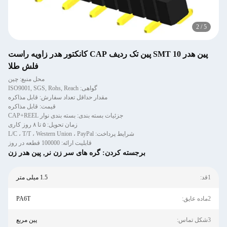
2
/
5
پین هدر SMT 10 پین تک ردیف CAP کانکتور هدر زاویه راست
فلش طلا
محل منبع: چین
گواهی: ISO9001, SGS, Rohs, Reach
مقدار حداقل تعداد سفارش: قابل مذاکره
قیمت: قابل مذاکره
جزئیات بسته بندی: بسته بندی نوار CAP+REEL
زمان تحویل: ۵ تا ۸ روز کاری
شرایط پرداخت: L/C ، T/T ، Western Union ، PayPal
قابلیت ارائه: 100000 قطعه در روز
برجسته کردن:
گره های سر زن نر
,
پین هدر زن
1قد:
1.5 میلی متر
2ماده عایق:
PA6T
3شکل تماس:
پین مربع