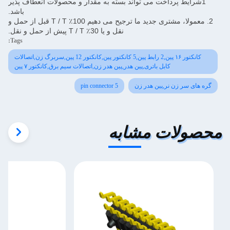
1شرایط پرداخت می تواند بسته به مقدار و محصولات انعطاف پذیر
باشد.
2. معمولا، مشتری جدید ما ترجیح می دهیم 100٪ T / T قبل از حمل و
نقل و یا 30٪ T / T پیش از حمل و نقل.
Tags:
کانکتور ۱۶ پین,2 رابط پین,5 کانکتور پین,کانکتور 12 پین,سربرگ زن,اتصالات
کابل باتری,پین هدر,پین هدر زن,اتصالات سیم برق,کانکتور ۷ پین
گره های سر زن نر,پین هدر زن
5 pin connector
محصولات مشابه