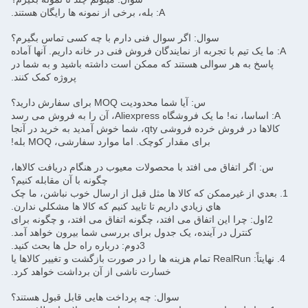
A: بله، برخی از نمونه ها رایگان هستند.
سوال: اگر سوال فنی دارم با چه کسی تماس بگیرم؟
A: ما یک تیم با تجربه از نمایندگان فروش فنی در خانه داریم. آنها آماده
پاسخ به هر سوالی هستند که ممکن است داشته باشید و به شما در
پروژه کمک کنند.
س: آیا شما محدودیت MOQ برای سفارش دارید؟
A: اساسا، نه! ما یک فروشگاه Aliexpress، آن را به فروش می رسد
کالاها در فروش خرده فروشی qty، شما خوش آمدید به خرید در آنجا
برای مقدار کوچک. اما موارد سفارشی، MOQ بله!
س: اگر اتفاق می افتد با محصولات معیوب در هنگام دریافت کالاها،
چگونه با آن مقابله کنیم؟
1. بعدي از غيرممکن که کالا ها مثل قبل از ارسال خوب نباشن، ما چک
هاي زيادي داريم تا تاييد کنيم که کالا ها مشکلي ندارن.
2اول: چرا این اتفاق می افتد، چگونه اتفاق می افتد، و چگونه برای
کنترل در آینده، یک جدول برای بررسی شما بیرون خواهد آمد.
3دوم: درباره راه حل ها بحث کنید.
4. نهایتاً: RealRun تمام هزینه ها را در صورت بازگشت و تغییر کالاها یا
خسارت ناشی از آن برداشت خواهد کرد.
سوال: چه پرداخت هایی قابل قبول هستند؟