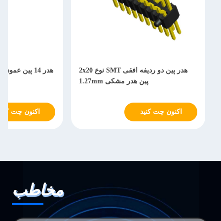
هدر پین دو ردیفه افقی SMT نوع 2x20
پین هدر مشکی 1.27mm
نوع
اکنون چت کنید
اکنون چت کنید
مخاطب