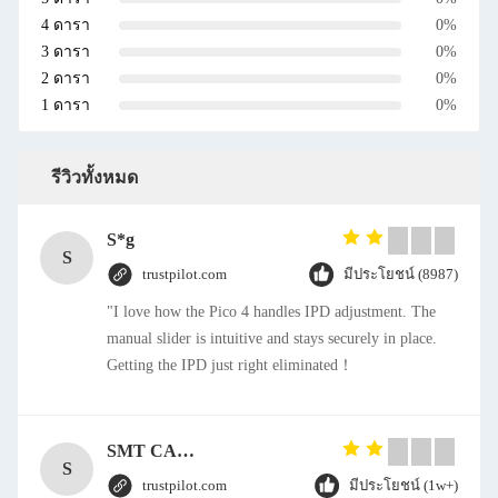
4 ดารา
0%
3 ดารา
0%
2 ดารา
0%
1 ดารา
0%
รีวิวทั้งหมด
S*g
S
trustpilot.com
มีประโยชน์ (8987)
"I love how the Pico 4 handles IPD adjustment. The
manual slider is intuitive and stays securely in place.
Getting the IPD just right eliminated！
SMT CAP Type Box Header Connector 1.27mm Pitch Gold Flash Contact Plating
S
trustpilot.com
มีประโยชน์ (1w+)