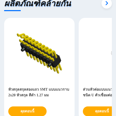
ผลิตภัณฑ์คล้ายกัน
more eye strain during long sessions. Highly r
หัวสกุลสกุลสองแถว SMT แบบแนวราบ
ส่วนหัวต่อแบบแนวตั้
2x20 หัวสกุล สีดํา 1.27 มม
ชนิด U ตัวเชื่อมต่อ
คุยตอนนี้
คุยตอนนี้