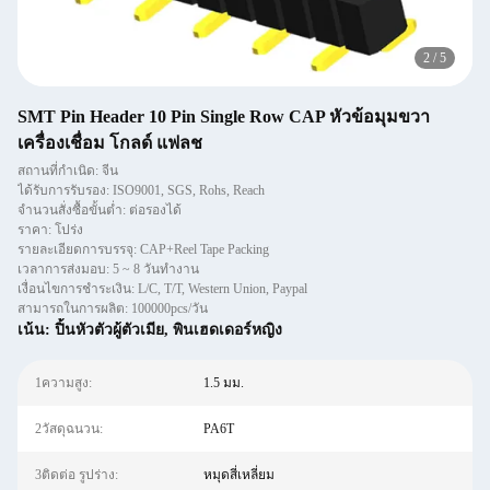
2
/
5
SMT Pin Header 10 Pin Single Row CAP หัวข้อมุมขวา
เครื่องเชื่อม โกลด์ แฟลช
สถานที่กำเนิด: จีน
ได้รับการรับรอง: ISO9001, SGS, Rohs, Reach
จำนวนสั่งซื้อขั้นต่ำ: ต่อรองได้
ราคา: โปร่ง
รายละเอียดการบรรจุ: CAP+Reel Tape Packing
เวลาการส่งมอบ: 5 ~ 8 วันทํางาน
เงื่อนไขการชำระเงิน: L/C, T/T, Western Union, Paypal
สามารถในการผลิต: 100000pcs/วัน
เน้น:
ปิ้นหัวตัวผู้ตัวเมีย
,
พินเฮดเดอร์หญิง
1ความสูง:
1.5 มม.
2วัสดุฉนวน:
PA6T
3ติดต่อ รูปร่าง:
หมุดสี่เหลี่ยม