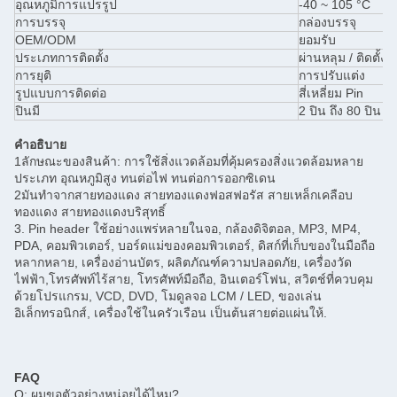
อุณหภูมิการแปรรูป
-40 ~ 105 °C
การบรรจุ
กล่องบรรจุ
OEM/ODM
ยอมรับ
ประเภทการติดตั้ง
ผ่านหลุม / ติดตั้ง
การยุติ
การปรับแต่ง
รูปแบบการติดต่อ
สี่เหลี่ยม Pin
ปินมี
2 ปิน ถึง 80 ปิน
คําอธิบาย
1ลักษณะของสินค้า: การใช้สิ่งแวดล้อมที่คุ้มครองสิ่งแวดล้อมหลาย
ประเภท อุณหภูมิสูง ทนต่อไฟ ทนต่อการออกซิเดน
2มันทําจากสายทองแดง สายทองแดงฟอสฟอรัส สายเหล็กเคลือบ
ทองแดง สายทองแดงบริสุทธิ์
3. Pin header ใช้อย่างแพร่หลายในจอ, กล้องดิจิตอล, MP3, MP4,
PDA, คอมพิวเตอร์, บอร์ดแม่ของคอมพิวเตอร์, ดิสก์ที่เก็บของในมือถือ
หลากหลาย, เครื่องอ่านบัตร, ผลิตภัณฑ์ความปลอดภัย, เครื่องวัด
ไฟฟ้า,โทรศัพท์ไร้สาย, โทรศัพท์มือถือ, อินเตอร์โฟน, สวิตช์ที่ควบคุม
ด้วยโปรแกรม, VCD, DVD, โมดูลจอ LCM / LED, ของเล่น
อิเล็กทรอนิกส์, เครื่องใช้ในครัวเรือน เป็นต้นสายต่อแผ่นให้.
FAQ
Q: ผมขอตัวอย่างหน่อยได้ไหม?