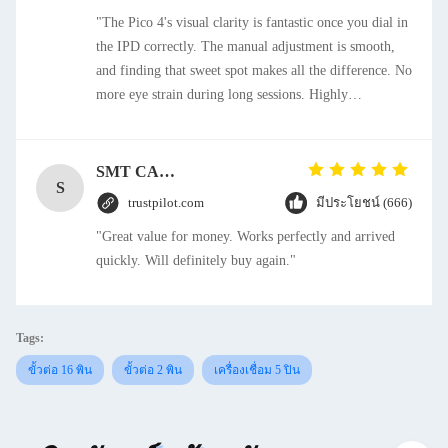
"The Pico 4's visual clarity is fantastic once you dial in
the IPD correctly. The manual adjustment is smooth,
and finding that sweet spot makes all the difference. No
more eye strain during long sessions. Highly
recommend taking the time to set it up properly!""The
Pico 4's visual clarity is fantastic once you dial in the
IPD correctly. The manual adjustment is smooth, and
SMT CAP Type Box Header Connector 1.27mm Pitch Gold Flash Contact Plating
S
finding that sweet spot makes all the difference. No
trustpilot.com
มีประโยชน์ (666)
more eye strain during long sessions. Highly
"Great value for money. Works perfectly and arrived
recommend taking the time to set it up properly!""The
quickly. Will definitely buy again."
Pico 4's visual clarity is fantastic once you dial in the
IPD correctly. The manual adjustment is smooth, and
finding that sweet spot makes all the difference. No
more eye strain during long sessions. Highly
Tags:
recommend taking the time to set it up properly!""The
ขั้วต่อ 16 พิน
ขั้วต่อ 2 พิน
เครื่องเชื่อม 5 ปิน
Pico 4's visual clarity is fantastic once you dial in the
IPD correctly. The manual adjustment is smooth, and
finding that sweet spot makes all the difference. No