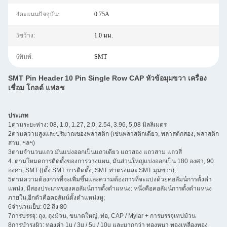
4คะแนนปัจจุบัน:
0.75A
5ขว้าง:
1.0 มม.
6พิมพ์:
SMT
SMT Pin Header 10 Pin Single Row CAP หัวข้อมุมขวา เครื่อง
เชื่อม โกลด์ แฟลช
ประเภท
1ตามระยะห่าง: 08, 1.0, 1.27, 2.0, 2.54, 3.96, 5.08 มิลลิเมตร
2ตามความสูงและปริมาณของพลาสติก (เช่นพลาสติกเดียว, พลาสติกสอง, พลาสติก
สาม, ฯลฯ)
3ตามจํานวนแถว มันแบ่งออกเป็นแถวเดียว แถวสอง แถวสาม แถวสี่
4. ตามโหมดการติดตั้งของการวางแผน, มันส่วนใหญ่แบ่งออกเป็น 180 องศา, 90
องศา, SMT ((ตั้ง SMT การติดตั้ง, SMT ท่าตรงและ SMT มุมขวา);
5ตามความต้องการที่จะเพิ่มขึ้นและความต้องการที่จะแบ่งด้วยคอลัมน์การตั้งตํา
แหน่ง, มีสองประเภทของคอลัมน์การตั้งตําแหน่ง: หนึ่งคือคอลัมน์การตั้งตําแหน่ง
ภายใน,อีกตัวคือคอลัมน์ตั้งตําแหน่งหู;
6จํานวนเย็บ: 02 ถึง 80
7การบรรจุ: ถุง, ถุงม้วน, ขนาดใหญ่, ท่อ, CAP / Mylar + การบรรจุเทปม้วน
8การบํารุงผิว: ทองคํา 1u / 3u / 5u / 10u และมากกว่า ทองหนา ทองเหลืองทอง