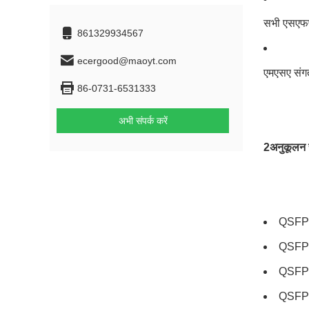
सभी एसएफपी 
861329934567
ecergood@maoyt.com
एमएसए संगत
86-0731-6531333
अभी संपर्क करें
2अनुकूलन 
QSFP28 
QSFP28 
QSFP28 
QSFP28