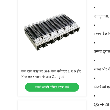
एक टुकड़ा, 
फ्लिप-बैक स
उन्नत ट्रा
सरल और तेज
केज टॉप सतह पर SFP केज कनेक्टर 1 X 6 हीट
सिंक लाइट पाइप के साथ Ganged
पिंजरे को हट
सबसे अच्छी कीमत प्राप्त करें
QSFP28 ट्र