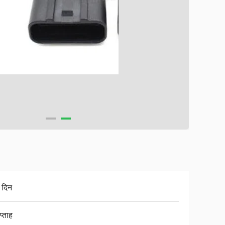
 दिन
प्ताह