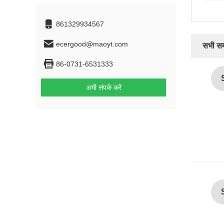
861329934567
ecergood@maoyt.com
सभी समी
86-0731-6531333
अभी संपर्क करें