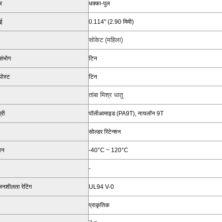
र
धक्का-पुल
ाई
0.114" (2.90 मिमी)
सोकेट (महिला)
 संभोग
टिन
पोस्ट
टिन
तांबा मिश्र धातु
्री
पॉलीआमाइड (PA9T), नायलॉन 9T
सोल्डर रिटेन्शन
ान
-40°C ~ 120°C
-
लनशीलता रेटिंग
UL94 V-0
प्राकृतिक