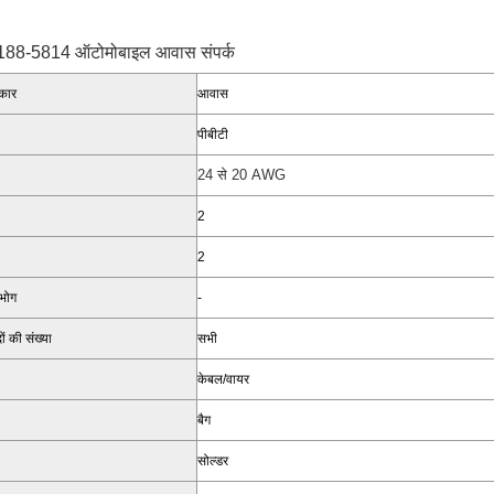
 6188-5814 ऑटोमोबाइल आवास संपर्क
रकार
आवास
पीबीटी
24 से 20 AWG
2
2
ंभोग
-
ं की संख्या
सभी
केबल/वायर
बैग
सोल्डर