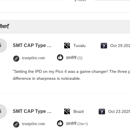
क्षाएँ
S
SMT CAP Type Box Header Connector 1.27mm Pitch Gold Flash Contact Plating
Tuvalu
Oct 29.20
trustpilot.com
उपयोगी (1)
"Setting the IPD on my Pico 4 was a game-changer! The three p
difference in sharpness is noticeable.
S
SMT CAP Type Box Header Connector 1.27mm Pitch Gold Flash Contact Plating
Brazil
Oct 23.202
trustpilot.com
उपयोगी (1w+)