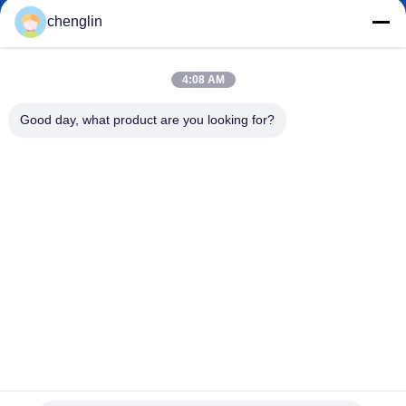
chenglin
0086-731-861329934568
4:08 AM
फ़ोन
Good day, what product are you looking for?
Beijing Silk Road Enterprise Management
Services Co.,LTD
Beijing Silk Road Enterprise Management Services Co.,LTD