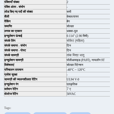
पंक्तियाँ संख्या
2
पंक्ति अंतर - संभोग
-
लोड किए गए पदों की संख्या
सभी
शैली
केबल/वायर
पैकिंग
बैग
समाप्ति
सोल्डर
लगाव का प्रकार
धक्का-पुल
इन्सुलेशन ऊंचाई
0.114" (2.90 मिमी)
सोकेट (महिला)
संपर्क लिंग
संपर्क समाप्त - संभोग
टिन
संपर्क समाप्त - पोस्ट
टिन
तांबा मिश्र धातु
संपर्क सामग्री
इन्सुलेशन सामग्री
पॉलीआमाइड (PA9T), नायलॉन 9T
विशेषताएं
सोल्डर रिटेन्शन
परिचालन तापमान
-40°C ~ 120°C
प्रवेश सुरक्षा
-
सामग्री की ज्वलनशीलता रेटिंग
UL94 V-0
इन्सुलेशन रंग
प्राकृतिक
7 ए
वर्तमान रेटिंग
वोल्टेज रेटिंग
50VAC
Tags: