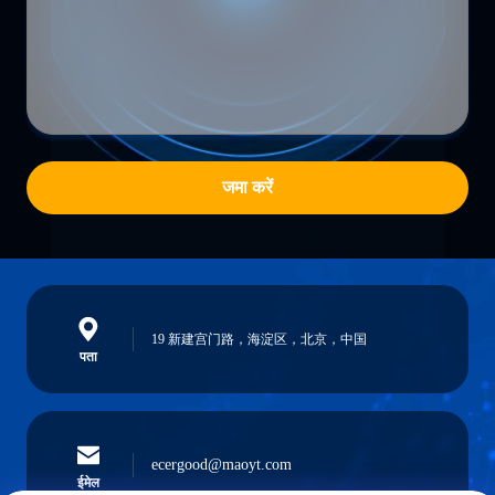
जमा करें
19 新建宫门路，海淀区，北京，中国
पता
ecergood@maoyt.com
ईमेल