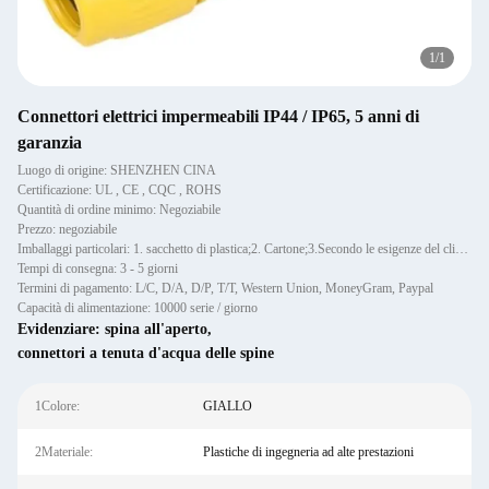
1
/
1
Connettori elettrici impermeabili IP44 / IP65, 5 anni di
garanzia
Luogo di origine: SHENZHEN CINA
Certificazione: UL , CE , CQC , ROHS
Quantità di ordine minimo: Negoziabile
Prezzo: negoziabile
Imballaggi particolari: 1. sacchetto di plastica;2. Cartone;3.Secondo le esigenze del cliente
Tempi di consegna: 3 - 5 giorni
Termini di pagamento: L/C, D/A, D/P, T/T, Western Union, MoneyGram, Paypal
Capacità di alimentazione: 10000 serie / giorno
Evidenziare:
spina all'aperto
,
connettori a tenuta d'acqua delle spine
1Colore:
GIALLO
2Materiale:
Plastiche di ingegneria ad alte prestazioni