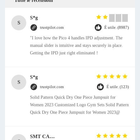
Tutte le recensioni
S*g
S
trustpilot.com
È utile. (8987)
"I love how the Pico 4 handles IPD adjustment. The
manual slider is intuitive and stays securely in place.
Getting the IPD just right eliminated！
S*g
S
trustpilot.com
È utile. (123)
Solid Pattern Quick Dry One Piece Jumpsuit for
Women 2023 Customized Logo Gym Sets Solid Pattern
Quick Dry One Piece Jumpsuit for Women 2023@
SMT CAP Type Box Header Connector 1.27mm Pitch Gold Flash Contact Plating