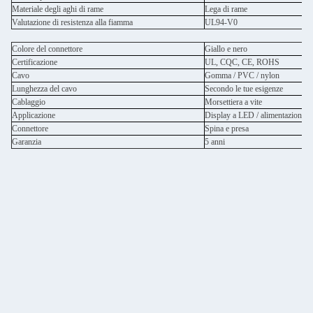
Materiale degli aghi di rame
Lega di rame
Valutazione di resistenza alla fiamma
UL94-V0
Colore del connettore
Giallo e nero
Certificazione
UL, CQC, CE, ROHS
Cavo
Gomma / PVC / nylon
Lunghezza del cavo
Secondo le tue esigenze
Cablaggio
Morsettiera a vite
Applicazione
Display a LED / alimentazione
Connettore
Spina e presa
Garanzia
5 anni