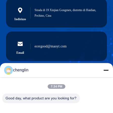
Strada di 19 Xinjian Gongmen, distretto di Haidian,
Pechino, Cina
Indirizzo
ecergood@maoyt.com
Email
chenglin
0086-731-861329934568
Telefono
7:34 PM
Good day, what product are you looking for?