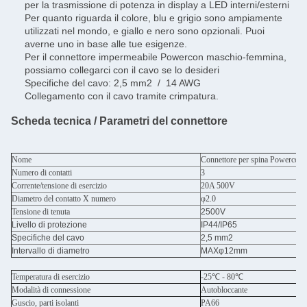
per la trasmissione di potenza in display a LED interni/esterni
Per quanto riguarda il colore, blu e grigio sono ampiamente
utilizzati nel mondo, e giallo e nero sono opzionali. Puoi
averne uno in base alle tue esigenze.
Per il connettore impermeabile Powercon maschio-femmina,
possiamo collegarci con il cavo se lo desideri
Specifiche del cavo: 2,5 mm2 / 14 AWG
Collegamento con il cavo tramite crimpatura.
Scheda tecnica / Parametri del connettore
Nome
Connettore per spina Powercon a
Numero di contatti
3
Corrente/tensione di esercizio
20A 500V
Diametro del contatto X numero
φ2.0
Tensione di tenuta
2500V
Livello di protezione
IP44/IP65
Specifiche del cavo
2,5 mm2
Intervallo di diametro
MAXφ12mm
Temperatura di esercizio
-25℃ - 80℃
Modalità di connessione
Autobloccante
Guscio, parti isolanti
PA66