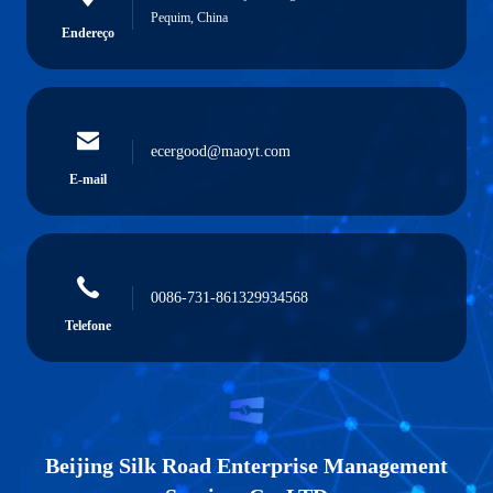
Pequim, China
Endereço
ecergood@maoyt.com
E-mail
0086-731-861329934568
Telefone
Beijing Silk Road Enterprise Management