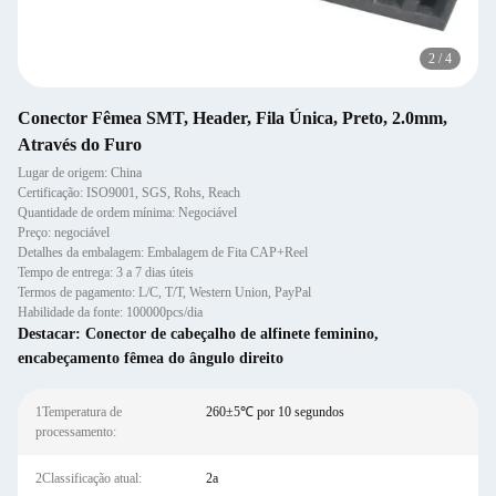
2
/
4
Conector Fêmea SMT, Header, Fila Única, Preto, 2.0mm,
Através do Furo
Lugar de origem: China
Certificação: ISO9001, SGS, Rohs, Reach
Quantidade de ordem mínima: Negociável
Preço: negociável
Detalhes da embalagem: Embalagem de Fita CAP+Reel
Tempo de entrega: 3 a 7 dias úteis
Termos de pagamento: L/C, T/T, Western Union, PayPal
Habilidade da fonte: 100000pcs/dia
Destacar:
Conector de cabeçalho de alfinete feminino
,
encabeçamento fêmea do ângulo direito
1Temperatura de
260±5℃ por 10 segundos
processamento:
2Classificação atual:
2a