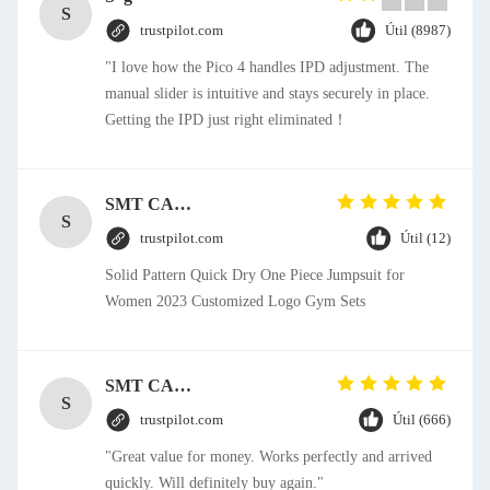
S
trustpilot.com
Útil (8987)
"I love how the Pico 4 handles IPD adjustment. The
manual slider is intuitive and stays securely in place.
Getting the IPD just right eliminated！
SMT CAP Type Box Header Connector 1.27mm Pitch Gold Flash Contact Plating
S
trustpilot.com
Útil (12)
Solid Pattern Quick Dry One Piece Jumpsuit for
Women 2023 Customized Logo Gym Sets
SMT CAP Type Box Header Connector 1.27mm Pitch Gold Flash Contact Plating
S
trustpilot.com
Útil (666)
"Great value for money. Works perfectly and arrived
quickly. Will definitely buy again."