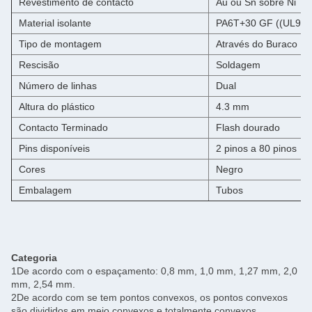
Revestimento de contacto
Au ou Sn sobre Ni
Material isolante
PA6T+30 GF ((UL94-
Tipo de montagem
Através do Buraco
Rescisão
Soldagem
Número de linhas
Dual
Altura do plástico
4.3 mm
Contacto Terminado
Flash dourado
Pins disponíveis
2 pinos a 80 pinos
Cores
Negro
Embalagem
Tubos
Categoria
1De acordo com o espaçamento: 0,8 mm, 1,0 mm, 1,27 mm, 2,0
mm, 2,54 mm.
2De acordo com se tem pontos convexos, os pontos convexos
são divididos em meio convexos e totalmente convexos.