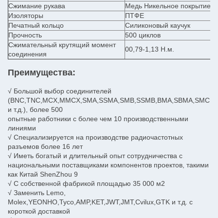
Сжимание рукава
Медь Никельное покрытие
Изоляторы
ПТФЕ
Печатный кольцо
Силиконовый каучук
Прочность
500 циклов
Сжимательный крутящий момент
00,79-1,13 Н.м.
соединения
Преимущества:
√ Большой выбор соединителей
(BNC,TNC,MCX,MMCX,SMA,SSMA,SMB,SSMB,BMA,SBMA,SMC,S
и т.д.), более 500
опытные работники с более чем 10 производственными
линиями
√ Специализируется на производстве радиочастотных
разъемов более 16 лет
√ Иметь богатый и длительный опыт сотрудничества с
национальными поставщиками компонентов проектов, такими
как Китай ShenZhou 9
√ С собственной фабрикой площадью 35 000 м2
√ Заменить Lemo,
Molex,YEONHO,Tyco,AMP,KET,JWT,JMT,Cvilux,GTK и т.д. с
короткой доставкой