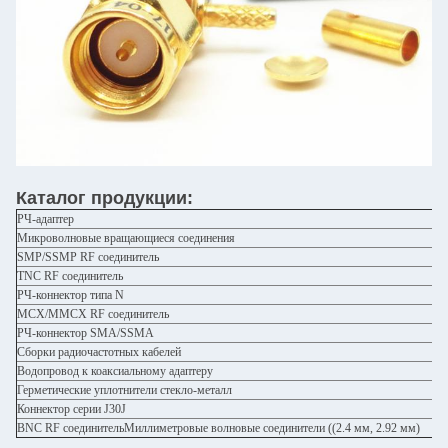
Каталог продукции:
РЧ-адаптер
Микроволновые вращающиеся соединения
SMP/SSMP RF соединитель
TNC RF соединитель
РЧ-коннектор типа N
MCX/MMCX RF соединитель
РЧ-коннектор SMA/SSMA
Сборки радиочастотных кабелей
Водопровод к коаксиальному адаптеру
Герметические уплотнители стекло-металл
Коннектор серии J30J
BNC RF соединительМиллиметровые волновые соединители ((2.4 мм, 2.92 мм)