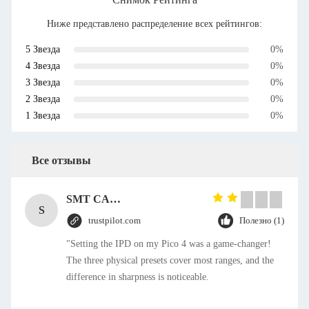
Ниже представлено распределение всех рейтингов:
5 Звезда
0%
4 Звезда
0%
3 Звезда
0%
2 Звезда
0%
1 Звезда
0%
Все отзывы
SMT CAP Type Box Header Connector 1.27mm Pitch Gold Flash Contact Plating
S
trustpilot.com
Полезно (1)
"Setting the IPD on my Pico 4 was a game-changer!
The three physical presets cover most ranges, and the
difference in sharpness is noticeable.