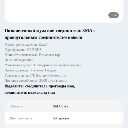
3
/
4
Позолоченный мужской соединитель SMA с
правоугольным соединителем кабеля
Место происхождения: Китай
Сертификация: CE ROHS
Количество мин заказа: Возможен торг
Цена: обсуждаемый
Упаковывая детали: Стандартная экспортная коробка
Время доставки: В течение 3 недель
Условия оплаты: Т/Т, Вестерн Юнион, Л/К
Поставка способности: 10000 штук в месяц
Выделить:
соединитель преграды sma
,
соединитель коаксиала sma
1Модель:
SMA-JW2
2Долговечность:
500 циклов