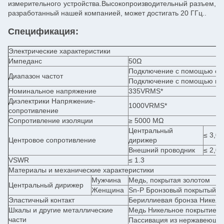
измерительного устройства.Высокопроизводительный разъем,
разработанный нашей компанией, может достигать 20 ГГц..
Спецификация:
Электрические характеристики
Импеданс
50Ω
Подключение с помощью сол
Диапазон частот
Подключение с помощью по
Номинальное напряжение
335VRMS*
Диэлектрики Напряжение-
1000VRMS*
сопротивление
Сопротивление изоляции
≥ 5000 МΩ
Центральный
≤ 3,0
Центровое сопротивление
дирижер
Внешний проводник
≤ 2,0
VSWR
≤ 1.3
Материалы и механические характеристики
Мужчина
Медь, покрытая золотом
Центральный дирижер
Женщина
Sn-P Бронзовый покрытый з
Эластичный контакт
Бериллиевая бронза Никель
Шкалы и другие металлические
Медь Никельное покрытие
части
Пассивация из нержавеюще