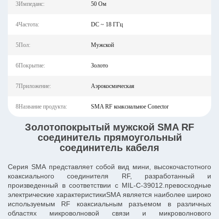
3Импеданс:
50 Ом
4Частота:
DC ~ 18 ГГц
5Пол:
Мужской
6Покрытие:
Золото
7Приложение:
Аэрокосмическая
8Название продукта:
SMA RF коаксиальное Conector
Золотопокрытый мужской SMA RF
соединитель прямоугольный
соединитель кабеля
Серия SMA представляет собой вид мини, высокочастотного
коаксиального соединителя RF, разработанный и
произведенный в соответствии с MIL-C-39012.превосходные
электрические характеристикиSMA является наиболее широко
используемым RF коаксиальным разъемом в различных
областях микроволновой связи и микроволнового