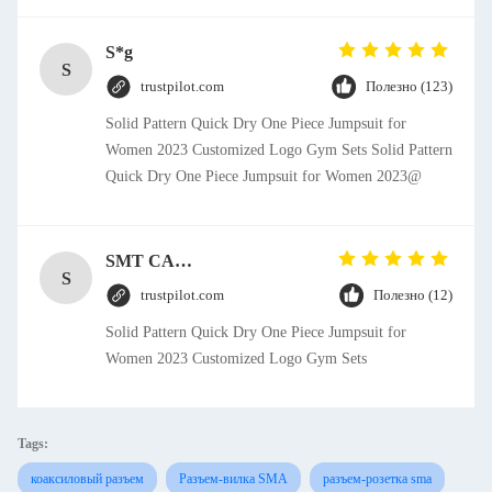
S*g
S
trustpilot.com
Полезно (123)
Solid Pattern Quick Dry One Piece Jumpsuit for
Women 2023 Customized Logo Gym Sets Solid Pattern
Quick Dry One Piece Jumpsuit for Women 2023@
SMT CAP Type Box Header Connector 1.27mm Pitch Gold Flash Contact Plating
S
trustpilot.com
Полезно (12)
Solid Pattern Quick Dry One Piece Jumpsuit for
Women 2023 Customized Logo Gym Sets
Tags:
коаксиловый разъем
Разъем-вилка SMA
разъем-розетка sma