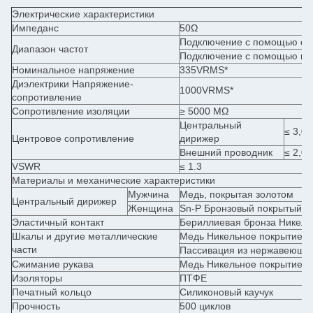
Электрические характеристики
Импеданс
50Ω
Подключение с помощью сол
Диапазон частот
Подключение с помощью по
Номинальное напряжение
335VRMS*
Диэлектрики Напряжение-
1000VRMS*
сопротивление
Сопротивление изоляции
≥ 5000 МΩ
Центральный
≤ 3,0
Центровое сопротивление
дирижер
Внешний проводник
≤ 2,0
VSWR
≤ 1.3
Материалы и механические характеристики
Мужчина
Медь, покрытая золотом
Центральный дирижер
Женщина
Sn-P Бронзовый покрытый з
Эластичный контакт
Бериллиевая бронза Никель
Шкалы и другие металлические
Медь Никельное покрытие
части
Пассивация из нержавеюще
Сжимание рукава
Медь Никельное покрытие
Изоляторы
ПТФЕ
Печатный кольцо
Силиконовый каучук
Прочность
500 циклов