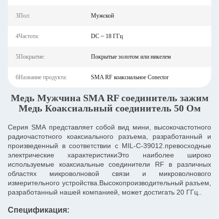
3Пол:
Мужской
4Частота:
DC ~ 18 ГГц
5Покрытие:
Покрытые золотом или никелем
6Название продукта:
SMA RF коаксиальное Conector
Медь Мужчина SMA RF соединитель зажим
Медь Коаксиальный соединитель 50 Ом
Серия SMA представляет собой вид мини, высокочастотного
радиочастотного коаксиального разъема, разработанный и
произведенный в соответствии с MIL-C-39012.превосходные
электрические характеристикиЭто наиболее широко
используемые коаксиальные соединители RF в различных
областях микроволновой связи и микроволнового
измерительного устройства.Высокопроизводительный разъем,
разработанный нашей компанией, может достигать 20 ГГц..
Спецификация: