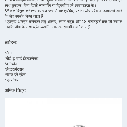
2SMA आरएफ कनेक्टर उच्च गुणवत्ता और त्वरित संयोजन है, बस दो कनेक्टरों को एक
साथ घुमाकर, बिना किसी सोल्डरिंग या क्रिमपिंग की आवश्यकता के।
3SMA विद्युत कनेक्टर व्यापक रूप से माइक्रोवेव, एंटीना और परीक्षण उपकरणों आदि
के लिए उपयोग किया जाता है।
4एसएमए आरएफ कनेक्टर लघु आकार, कंपन-सबूत और 18 गीगाहर्ट्ज तक की व्यापक
आवृत्ति सीमा के साथ थ्रेड-कपलिंग आरएफ समाक्षीय कनेक्टर हैं
आवेदनः
*सेना
*बोर्ड-टू-बोर्ड इंटरकनेक्ट
*ब्रॉडबैंड
*इंस्ट्रूमेंटेशन
*फैस्ड एरे एंटेना
* दूरसंचार
अधिक चित्रः