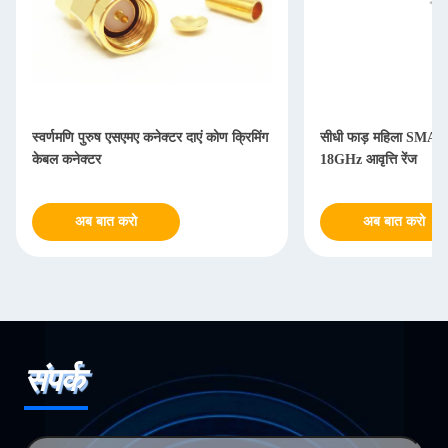
स्वर्णमणि पुरुष एसएमए कनेक्टर दाएं कोण क्रिमिंग
सीधी फाड़ महिला SMA कन
केबल कनेक्टर
18GHz आवृत्ति रेंज
अब बात करो
अब बात करो
संपर्क