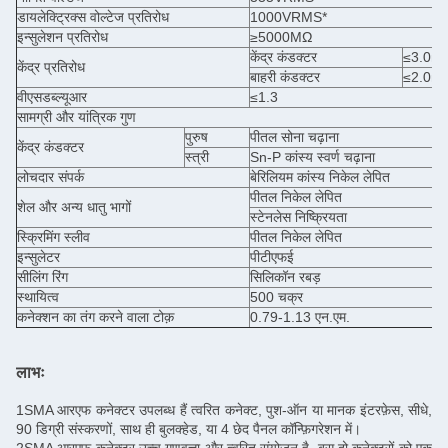
डायलेक्ट्रिक्स वोल्टेज प्रतिरोध
1000VRMS*
इन्सुलेशन प्रतिरोध
≥5000MΩ
केंद्र कंडक्टर
≤3.0m
केंद्र प्रतिरोध
बाहरी कंडक्टर
≤2.0m
वीएसडब्ल्यूआर
≤1.3
सामग्री और यांत्रिक गुण
पुरुष
पीतल सोना चढ़ाना
केंद्र कंडक्टर
स्त्री
Sn-P कांस्य स्वर्ण चढ़ाना
लोचदार संपर्क
बेरिलियम कांस्य निकेल लेपित
पीतल निकेल लेपित
शेल और अन्य धातु भागों
स्टेनलेस निष्क्रियता
स्क्रिमिंग स्लीव
पीतल निकेल लेपित
इन्सुलेटर
पीटीएफई
सीलिंग रिंग
सिलिकॉन रबड़
स्थायित्व
500 चक्र
कनेक्शन का तंग करने वाला टोक़
0.79-1.13 एन.एम.
लाभः
1SMA आरएफ कनेक्टर उपलब्ध हैं त्वरित कनेक्ट, पुश-ऑन या मानक इंटरफ़ेस, सीधे,
90 डिग्री संस्करणों, साथ ही बुलक्हेड, या 4 छेद पैनल कॉन्फ़िगरेशन में।