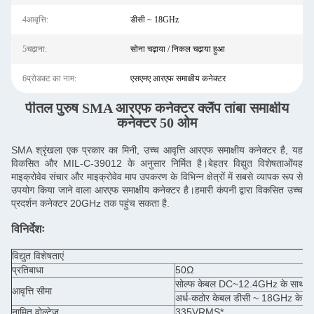
4आवृत्ति:
डीसी ~ 18GHz
5चढ़ाना:
सोना चढ़ाया / निकल चढ़ाया हुआ
6प्रोडक्ट का नाम:
एसएमए आरएफ समाक्षीय कनेक्टर
पीतल पुरुष SMA आरएफ कनेक्टर क्लैंप तांबा समाक्षीय
कनेक्टर 50 ओम
SMA श्रृंखला एक प्रकार का मिनी, उच्च आवृत्ति आरएफ समाक्षीय कनेक्टर है, यह
विकसित और MIL-C-39012 के अनुसार निर्मित है।बेहतर विद्युत विशेषताओंयह
माइक्रोवेव संचार और माइक्रोवेव माप उपकरण के विभिन्न क्षेत्रों में सबसे व्यापक रूप से
उपयोग किया जाने वाला आरएफ समाक्षीय कनेक्टर है।हमारी कंपनी द्वारा विकसित उच्च
प्रदर्शन कनेक्टर 20GHz तक पहुंच सकता है.
विनिर्देशः
विद्युत विशेषताएं
प्रतिबाधा
50Ω
सोल्फ केबल DC~12.4GHz के साथ कने
आवृत्ति सीमा
अर्ध-कठोर केबल डीसी ~ 18GHz के सा
नामित वोल्टेज
335VRMS*