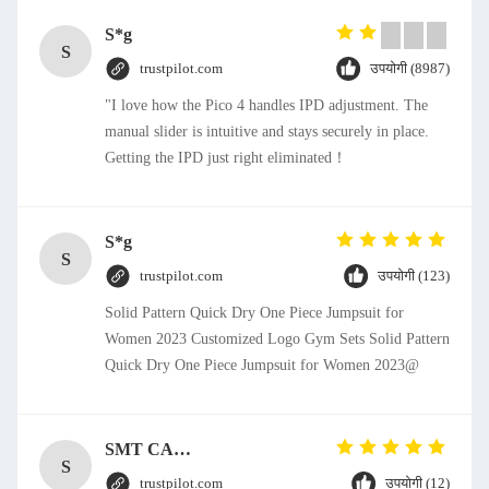
S*g
S
trustpilot.com
उपयोगी (8987)
"I love how the Pico 4 handles IPD adjustment. The
manual slider is intuitive and stays securely in place.
Getting the IPD just right eliminated！
S*g
S
trustpilot.com
उपयोगी (123)
Solid Pattern Quick Dry One Piece Jumpsuit for
Women 2023 Customized Logo Gym Sets Solid Pattern
Quick Dry One Piece Jumpsuit for Women 2023@
SMT CAP Type Box Header Connector 1.27mm Pitch Gold Flash Contact Plating
S
trustpilot.com
उपयोगी (12)