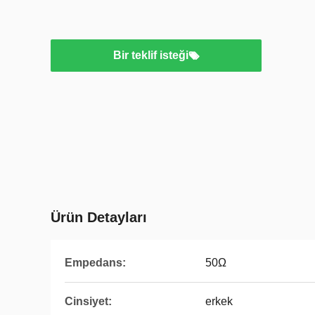
Bir teklif isteği
Ürün Detayları
Empedans:
50Ω
Cinsiyet:
erkek