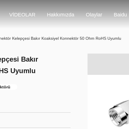
VİDEOLAR
Hakkımızda
Olaylar
Baidu
nektör Kelepçesi Bakır Koaksiyel Konnektör 50 Ohm RoHS Uyumlu
pçesi Bakır
oHS Uyumlu
ktörü