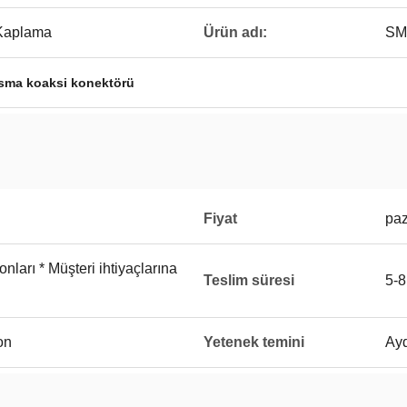
 Kaplama
Ürün adı:
SM
sma koaksi konektörü
Fiyat
paz
onları * Müşteri ihtiyaçlarına
Teslim süresi
5-8
on
Yetenek temini
Ay