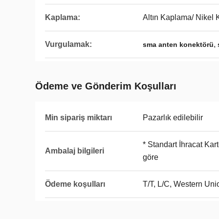
Kaplama:
Altın Kaplama/ Nikel
Vurgulamak:
,
sma anten konektörü
Ödeme ve Gönderim Koşulları
Min sipariş miktarı
Pazarlık edilebilir
* Standart İhracat Kart
Ambalaj bilgileri
göre
Ödeme koşulları
T/T, L/C, Western Uni