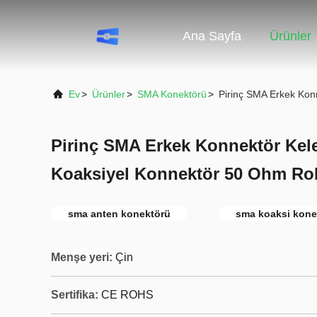
Ana Sayfa
Ürünler
Ev
>
Ürünler
>
SMA Konektörü
>
Pirinç SMA Erkek Kon
Pirinç SMA Erkek Konnektör Kele
Koaksiyel Konnektör 50 Ohm R
sma anten konektörü
sma koaksi kone
Menşe yeri:
Çin
Sertifika:
CE ROHS