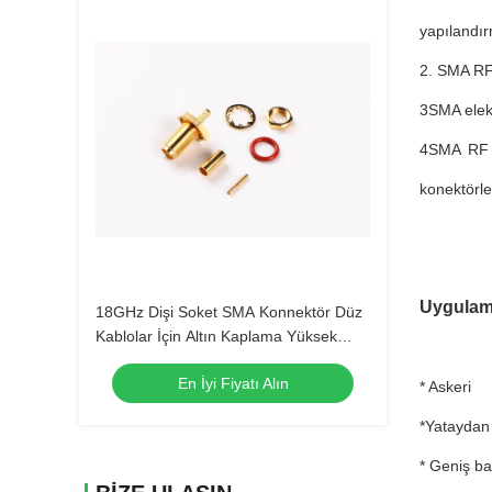
yapılandır
2. SMA RF 
3SMA elekt
4SMA RF k
konektörler
Uygulam
18GHz Dişi Soket SMA Konnektör Düz
Kablolar İçin Altın Kaplama Yüksek
Hassasiyet
En İyi Fiyatı Alın
* Askeri
*Yataydan
* Geniş ba