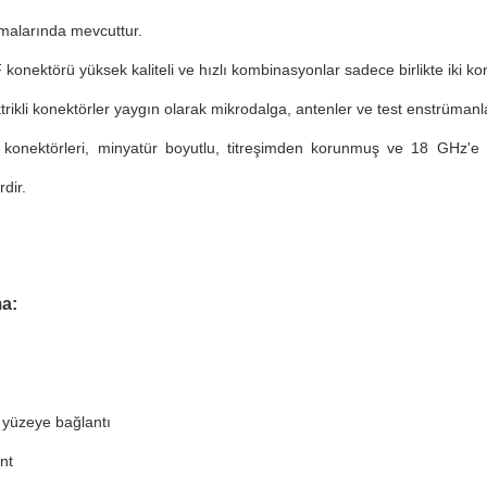
malarında mevcuttur.
konektörü yüksek kaliteli ve hızlı kombinasyonlar sadece birlikte iki ko
rikli konektörler yaygın olarak mikrodalga, antenler ve test enstrümanları
onektörleri, minyatür boyutlu, titreşimden korunmuş ve 18 GHz'e ka
dir.
a:
 yüzeye bağlantı
nt