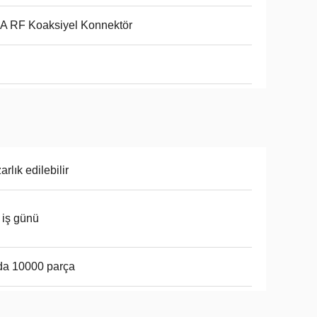
A RF Koaksiyel Konnektör
arlık edilebilir
 iş günü
da 10000 parça