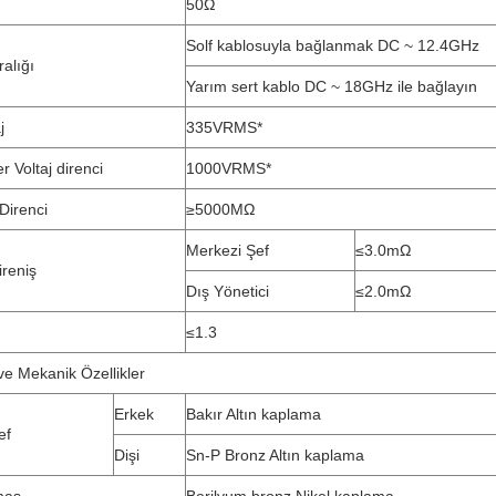
50Ω
Solf kablosuyla bağlanmak DC ~ 12.4GHz
alığı
Yarım sert kablo DC ~ 18GHz ile bağlayın
j
335VRMS*
er Voltaj direnci
1000VRMS*
Direnci
≥5000MΩ
Merkezi Şef
≤3.0mΩ
ireniş
Dış Yönetici
≤2.0mΩ
≤1.3
e Mekanik Özellikler
Erkek
Bakır Altın kaplama
ef
Dişi
Sn-P Bronz Altın kaplama