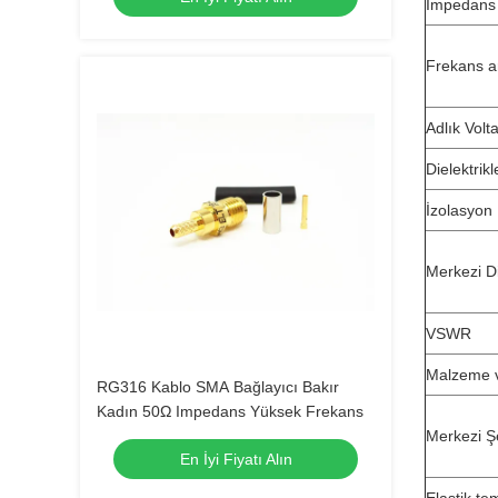
İmpedans
Frekans ar
Adlık Volta
Dielektrikl
İzolasyon 
Merkezi D
VSWR
Malzeme v
RG316 Kablo SMA Bağlayıcı Bakır
Kadın 50Ω Impedans Yüksek Frekans
Merkezi Ş
En İyi Fiyatı Alın