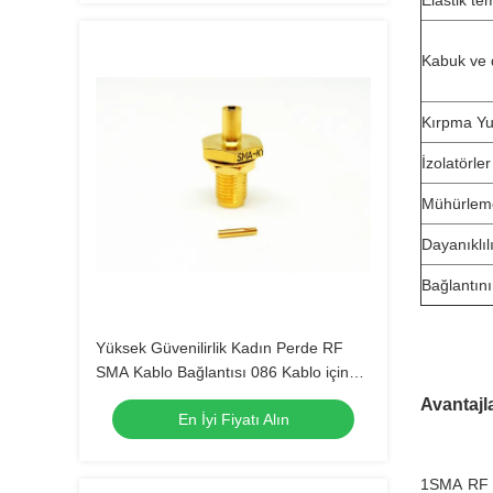
Elastik te
Kabuk ve 
Kırpma Y
İzolatörler
Mühürlem
Dayanıklıl
Bağlantını
Yüksek Güvenilirlik Kadın Perde RF
SMA Kablo Bağlantısı 086 Kablo için
Altın Kaplama
Avantajla
En İyi Fiyatı Alın
1SMA RF ko