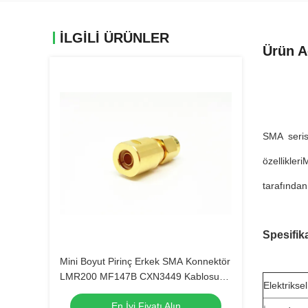
ILGILI ÜRÜNLER
Ürün A
SMA serisi
özellikler
tarafından
Spesifik
Mini Boyut Pirinç Erkek SMA Konnektör
LMR200 MF147B CXN3449 Kablosu
Elektriksel
İçin
En İyi Fiyatı Alın