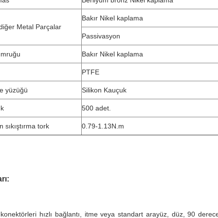
mas
Berilyum bronz Nikel kaplama
Bakır Nikel kaplama
diğer Metal Parçalar
Passivasyon
umruğu
Bakır Nikel kaplama
PTFE
e yüzüğü
Silikon Kauçuk
ık
500 adet.
n sıkıştırma tork
0.79-1.13N.m
rı:
nektörleri hızlı bağlantı, itme veya standart arayüz, düz, 90 derece