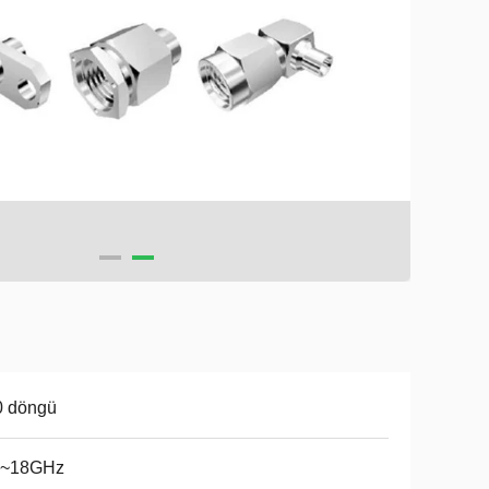
0 döngü
~18GHz