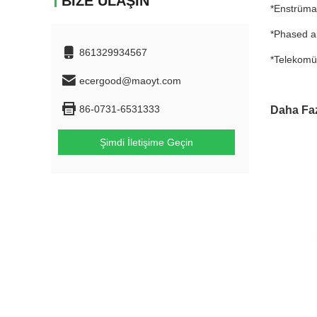
BIZE ULAŞIN
*Enstrüm
*Phased ar
861329934567
*Telekomü
ecergood@maoyt.com
86-0731-6531333
Daha Fa
Şimdi İletişime Geçin