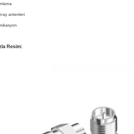
anlama
ray antenleri
nikasyon
zla Resim: