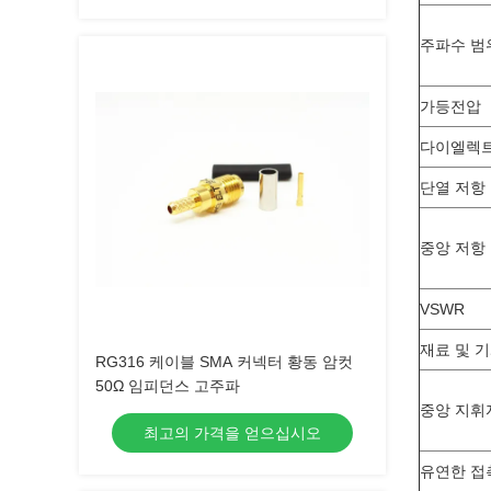
주파수 범
가등전압
다이엘렉트
단열 저항
중앙 저항
VSWR
재료 및 
RG316 케이블 SMA 커넥터 황동 암컷
50Ω 임피던스 고주파
중앙 지휘
최고의 가격을 얻으십시오
유연한 접