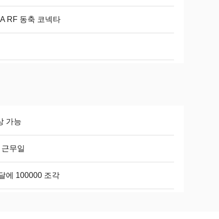
A RF 동축 코넥타
상 가능
8 근무일
달에 100000 조각