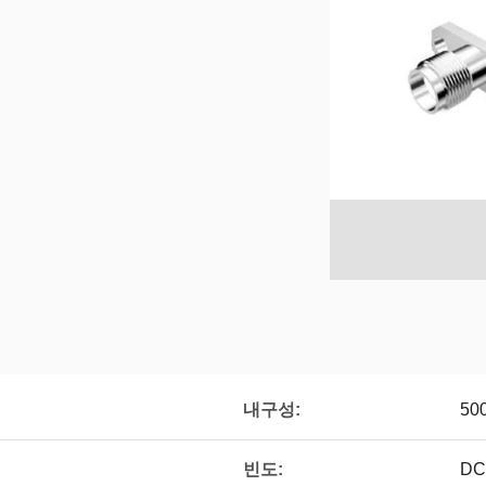
내구성:
50
빈도:
DC