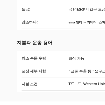
도금:
금 Plated/ 니켈은
강조하다:
,
sma 안테나 커넥터
스마
지불과 운송 용어
최소 주문 수량
협상 가능
포장 세부 사항
* 표준 수출 통 * 
지불 조건
T/T, L/C, Western Uni