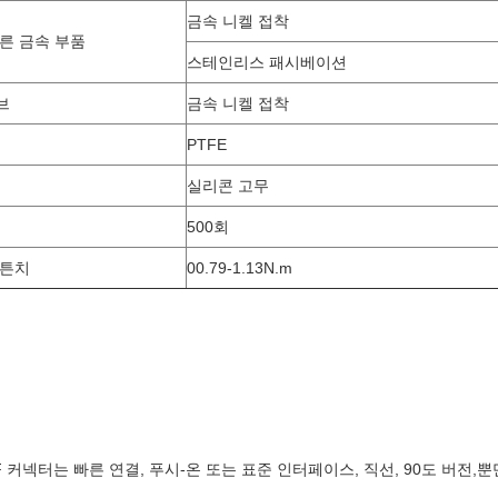
금속 니켈 접착
다른 금속 부품
스테인리스 패시베이션
브
금속 니켈 접착
PTFE
실리콘 고무
500회
 튼치
00.79-1.13N.m
 RF 커넥터는 빠른 연결, 푸시-온 또는 표준 인터페이스, 직선, 90도 버전