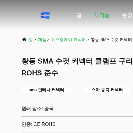
홈
제작품
동영
집
>
제품
>
에스엠에이 커넥터
>
황동 SMA 수컷 커넥터 
황동 SMA 수컷 커넥터 클램프 구리 
ROHS 준수
sma 안테나 커넥터
스마 동축 커넥터
원래 장소:
중국
인증:
CE ROHS