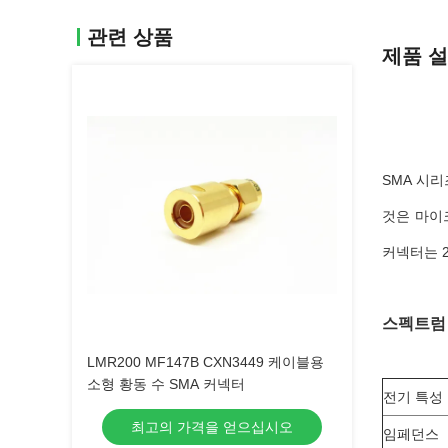
관련 상품
제품 
SMA 시리
것은 마이
커넥터는 2
스펙트럼
LMR200 MF147B CXN3449 케이블용
소형 황동 수 SMA 커넥터
전기 특성
최고의 가격을 얻으십시오
임페던스