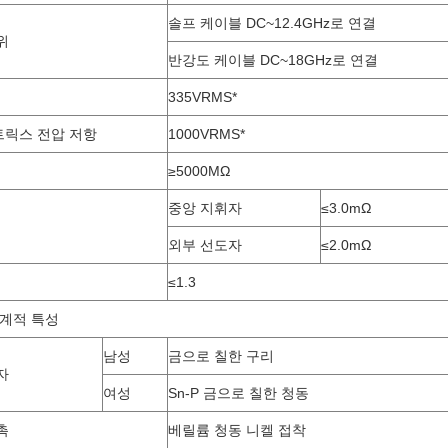
솔프 케이블 DC~12.4GHz로 연결
위
반강도 케이블 DC~18GHz로 연결
335VRMS*
릭스 전압 저항
1000VRMS*
≥5000MΩ
중앙 지휘자
≤3.0mΩ
외부 선도자
≤2.0mΩ
≤1.3
기계적 특성
남성
금으로 칠한 구리
자
여성
Sn-P 금으로 칠한 청동
촉
베릴륨 청동 니켈 접착