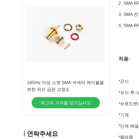
2. SMA
3. SMA
4. SMA
적용:
*군사
18GHz 여성 소켓 SMA 커넥터 케이블을
위한 직선 금판 고정도
*보드-투-
최고의 가격을 얻으십시오
*브로드밴
*기계
*단계 배
연락주세요
*텔레콤