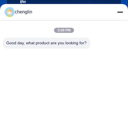
ईमेल
chenglin
0086-731-861329934568
3:09 PM
फ़ोन
Good day, what product are you looking for?
Beijing Silk Road Enterprise Management
Services Co.,LTD
Beijing Silk Road Enterprise Management Services Co.,LTD