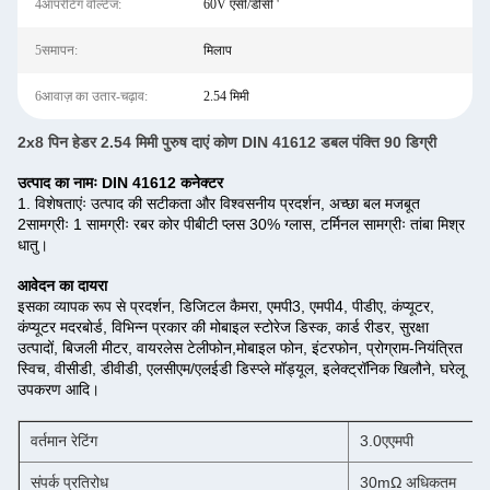
4ऑपरेटिंग वोल्टेज:
60V एसी/डीसी '
5समापन:
मिलाप
6आवाज़ का उतार-चढ़ाव:
2.54 मिमी
2x8 पिन हेडर 2.54 मिमी पुरुष दाएं कोण DIN 41612 डबल पंक्ति 90 डिग्री
उत्पाद का नामः DIN 41612 कनेक्टर
1. विशेषताएंः उत्पाद की सटीकता और विश्वसनीय प्रदर्शन, अच्छा बल मजबूत
2सामग्रीः 1 सामग्रीः रबर कोर पीबीटी प्लस 30% ग्लास, टर्मिनल सामग्रीः तांबा मिश्र
धातु।
आवेदन का दायरा
इसका व्यापक रूप से प्रदर्शन, डिजिटल कैमरा, एमपी3, एमपी4, पीडीए, कंप्यूटर,
कंप्यूटर मदरबोर्ड, विभिन्न प्रकार की मोबाइल स्टोरेज डिस्क, कार्ड रीडर, सुरक्षा
उत्पादों, बिजली मीटर, वायरलेस टेलीफोन,मोबाइल फोन, इंटरफोन, प्रोग्राम-नियंत्रित
स्विच, वीसीडी, डीवीडी, एलसीएम/एलईडी डिस्प्ले मॉड्यूल, इलेक्ट्रॉनिक खिलौने, घरेलू
उपकरण आदि।
वर्तमान रेटिंग
3.0एएमपी
संपर्क प्रतिरोध
30mΩ अधिकतम