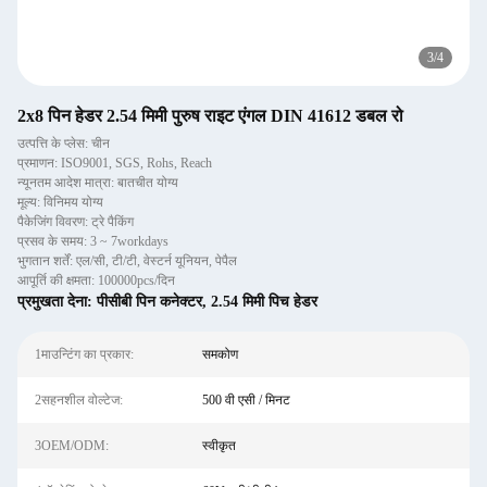
3
/
4
2x8 पिन हेडर 2.54 मिमी पुरुष राइट एंगल DIN 41612 डबल रो
उत्पत्ति के प्लेस: चीन
प्रमाणन: ISO9001, SGS, Rohs, Reach
न्यूनतम आदेश मात्रा: बातचीत योग्य
मूल्य: विनिमय योग्य
पैकेजिंग विवरण: ट्रे पैकिंग
प्रसव के समय: 3 ~ 7workdays
भुगतान शर्तें: एल/सी, टी/टी, वेस्टर्न यूनियन, पेपैल
आपूर्ति की क्षमता: 100000pcs/दिन
प्रमुखता देना:
पीसीबी पिन कनेक्टर
,
2.54 मिमी पिच हेडर
1माउन्टिंग का प्रकार:
समकोण
2सहनशील वोल्टेज:
500 वी एसी / मिनट
3OEM/ODM:
स्वीकृत