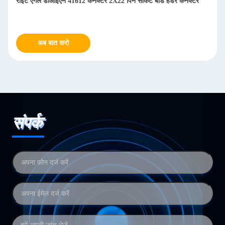
राइट एंगल डीआईएन 41612 कनेक्टर 2X22 पिन सर्किट बोर्ड हेडर कनेक्टर
अब बात करो
संपर्क