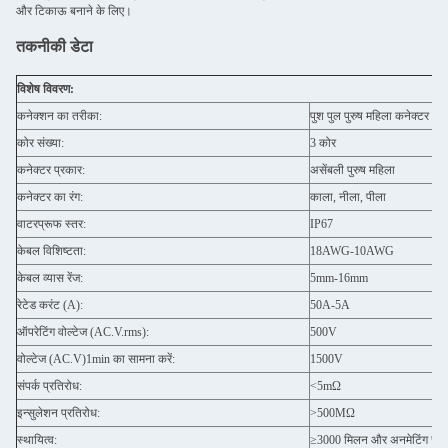
और टिकाऊ बनाने के लिए।
तकनीकी डेटा
विशेष विवरण:
कनेक्शन का तरीका:
पुश पुल पुरुष महिला कनेक्टर
कोर संख्या:
3 कोर
कनेक्टर प्रकार:
असेंबली पुरुष महिला
कनेक्टर का रंग:
काला, नीला, पीला
वाटरप्रूफ स्तर:
IP67
केबल विशिष्टता:
18AWG-10AWG
केबल व्यास रेंज:
5mm-16mm
रेटेड करंट (A):
50A-5A
ऑपरेटिंग वोल्टेज (AC.V.rms):
500V
वोल्टेज (AC.V)1min का सामना करें:
1500V
संपर्क प्रतिरोध:
<5mΩ
इन्सुलेशन प्रतिरोध:
>500MΩ
स्थायित्व:
≥3000 मिलन और अनमेटिंग चक्