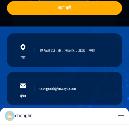
जमा करें
19 新建宫门路，海淀区，北京，中国
पता
ecergood@maoyt.com
ईमेल
chenglin
0086-731-861329934568