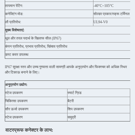
तापमान रेटिंग:
-40°C~105°C
कनेक्टिंग मोड:
सोल्डर प्रकार/स्क्रू टर्मिनल
लौ प्रतिरोध:
UL94-V0
मुख्य विशेषताएं:
धूल और तरल पदार्थ के खिलाफ सील (IP67)
कंपन प्रतिरोध, प्रभाव प्रतिरोध, खिंचाव प्रतिरोध
डस्ट कवर उपलब्ध
IP67 सुरक्षा स्तर और उच्च गुणवत्ता वाली सामग्री आपके अनुप्रयोग और फिक्स्चर को अधिक स्थिर
और टिकाऊ बनाने के लिए।
अनुप्रयोग उद्योग:
स्टेज उपकरण
स्मार्ट ग्रिड
एलई
चिकित्सा उपकरण
बैटरी
स्व
सौर ऊर्जा उपकरण
शिप उपकरण
कृष
स्टेज उपकरण
समुद्री
ऑट
वाटरप्रूफ कनेक्टर के लाभ: