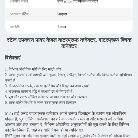
4उत्पाद मॉडल:
उच्च amps वाटरप्रूफ कनेक्टर
5वर्तमान रेटिंग:
50एम्प्स
6गारंटी:
5 साल
स्टेज उपकरण पावर केबल वाटरप्रूफ कनेक्टर, वाटरप्रूफ क्विक
कनेक्टर
विशेषताएं
1. विभिन्न औद्योगिक मांगों के लिए मल्टी-कोर
2. उच्च गुणवत्ता वाली सामग्री आग सुरक्षा, स्थिर, संपीड़न, विस्फोट-रोधी और विरूपण-रोधी सुनिश्चित
करती है
3. गोल्ड-प्लेटेड संपर्क, संक्षारण प्रतिरोध और विद्युत का उच्च प्रदर्शन
4. चालकता तापमान वृद्धि से प्रभावी ढंग से निपटती है।
5. पुश और स्क्रू लॉकिंग कनेक्टर, आसान संचालन और स्थापना
6. ऑफ-वर्किंग स्थिति के तहत डस्टप्रूफ कवर डिज़ाइन
M25 हाई करंट वाटरप्रूफ कनेक्टर अपने उन्नत डिजाइन के कारण एक लोकप्रिय
मॉडल है, पुश लॉकिंग कनेक्शन का तरीका आपकी स्थापना और मरम्मत को अधिक
आसान और तेज़ बनाता है, विभिन्न औद्योगिक अनुप्रयोगों को पूरा करने के लिए विभिन्न
कोर वैकल्पिक हैं, चाहे वह वाणिज्यिक हो या व्यक्तिगत।
IP67 सुरक्षा स्तर और उच्च गुणवत्ता वाली सामग्री आपके अनुप्रयोग और फिक्स्चर को अधिक स्थिर