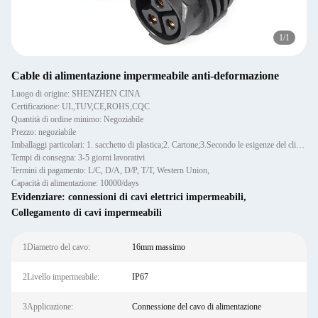
1
/
1
Cable di alimentazione impermeabile anti-deformazione
Luogo di origine: SHENZHEN CINA
Certificazione: UL,TUV,CE,ROHS,CQC
Quantità di ordine minimo: Negoziabile
Prezzo: negoziabile
Imballaggi particolari: 1. sacchetto di plastica;2. Cartone;3.Secondo le esigenze del cliente
Tempi di consegna: 3-5 giorni lavorativi
Termini di pagamento: L/C, D/A, D/P, T/T, Western Union,
Capacità di alimentazione: 10000/days
Evidenziare:
connessioni di cavi elettrici impermeabili
,
Collegamento di cavi impermeabili
1Diametro del cavo:
16mm massimo
2Livello impermeabile:
IP67
3Applicazione:
Connessione del cavo di alimentazione