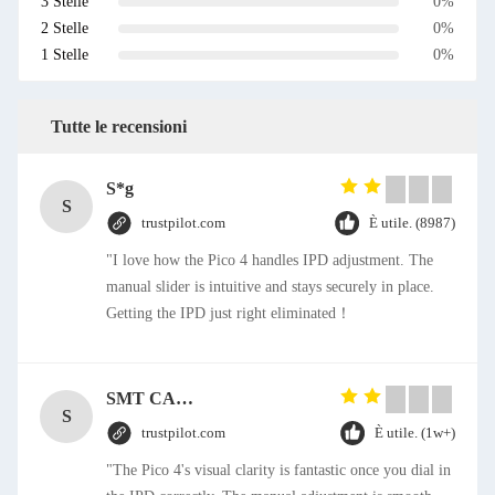
3 Stelle
0%
2 Stelle
0%
1 Stelle
0%
Tutte le recensioni
S*g
S
trustpilot.com
È utile. (8987)
"I love how the Pico 4 handles IPD adjustment. The
manual slider is intuitive and stays securely in place.
Getting the IPD just right eliminated！
SMT CAP Type Box Header Connector 1.27mm Pitch Gold Flash Contact Plating
S
trustpilot.com
È utile. (1w+)
"The Pico 4's visual clarity is fantastic once you dial in