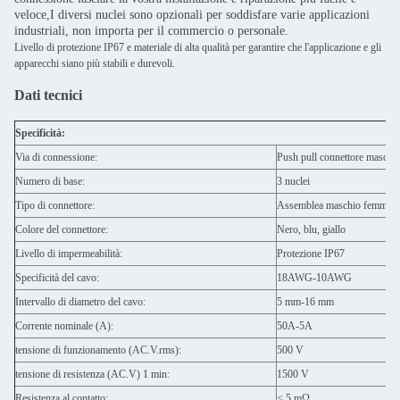
veloce,I diversi nuclei sono opzionali per soddisfare varie applicazioni
industriali, non importa per il commercio o personale.
Livello di protezione IP67 e materiale di alta qualità per garantire che l'applicazione e gli
apparecchi siano più stabili e durevoli.
Dati tecnici
Specificità:
Via di connessione:
Push pull connettore maschi
Numero di base:
3 nuclei
Tipo di connettore:
Assemblea maschio femmina
Colore del connettore:
Nero, blu, giallo
Livello di impermeabilità:
Protezione IP67
Specificità del cavo:
18AWG-10AWG
Intervallo di diametro del cavo:
5 mm-16 mm
Corrente nominale (A):
50A-5A
tensione di funzionamento (AC.V.rms):
500 V
tensione di resistenza (AC.V) 1 min:
1500 V
Resistenza al contatto:
< 5 mΩ