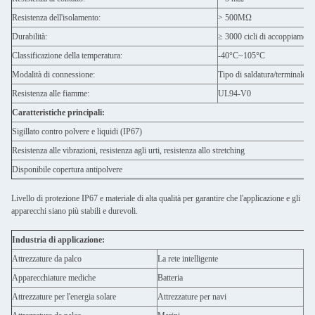
Resistenza dell'isolamento:
> 500MΩ
Durabilità:
≥ 3000 cicli di accoppiament
Classificazione della temperatura:
-40°C~105°C
Modalità di connessione:
Tipo di saldatura/terminale de
Resistenza alle fiamme:
UL94-V0
Caratteristiche principali:
Sigillato contro polvere e liquidi (IP67)
Resistenza alle vibrazioni, resistenza agli urti, resistenza allo stretching
Disponibile copertura antipolvere
Livello di protezione IP67 e materiale di alta qualità per garantire che l'applicazione e gli
apparecchi siano più stabili e durevoli.
Industria di applicazione:
Attrezzature da palco
La rete intelligente
Ill
Apparecchiature mediche
Batteria
Au
Attrezzature per l'energia solare
Attrezzature per navi
Agr