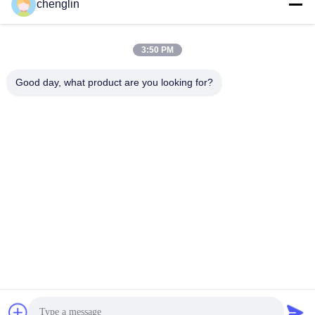
chenglin
0086-731-861329934568
Telefono
3:50 PM
Good day, what product are you looking for?
Beijing Silk Road Enterprise Management
Services Co.,LTD
Beijing Silk Road Enterprise Management Services Co.,LTD