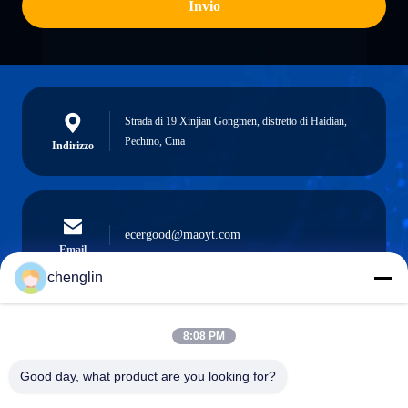
Invio
Strada di 19 Xinjian Gongmen, distretto di Haidian,
Pechino, Cina
Indirizzo
ecergood@maoyt.com
Email
chenglin
8:08 PM
0086-731-861329934568
Telefono
Good day, what product are you looking for?