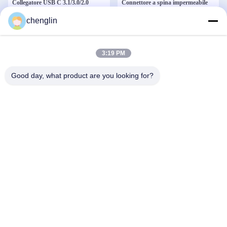
Collegatore USB C 3.1/3.0/2.0
Connettore a spina impermeabile
Conchiglia semplice con connettore
per display LED, connettore
chenglin
maschile PCB
aeronautico impermeabile in
plastica AC DC
Ottieni il miglior prezzo
Ottieni il miglior prezzo
3:19 PM
Good day, what product are you looking for?
3 pin 20A Waterproof Cable Joiner
Collegatori di armatura per auto
Saldatura IP67 Push Locking LED
femminile, Sumitomo 4 Pin
maschio femmina
Connector 6188-5814
Ottieni il miglior prezzo
Ottieni il miglior prezzo