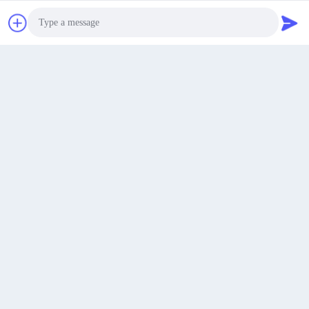
Chatta adesso
Connettori per cavo a nastro FFC
Connettore da filo a scheda a 16
Photo
FPC orizzontali 0,5 mm 35 pin per
pin, montaggio superficiale,
modulo LCD
connettore per circuito stampato
Video Call
Ottieni il miglior prezzo
Ottieni il miglior prezzo
Audio Call
Contatto