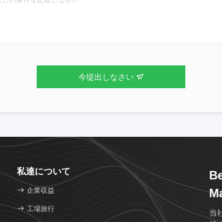
今堤出しなさい
私達について
Be
企業収益
Ma
工場旅行
当