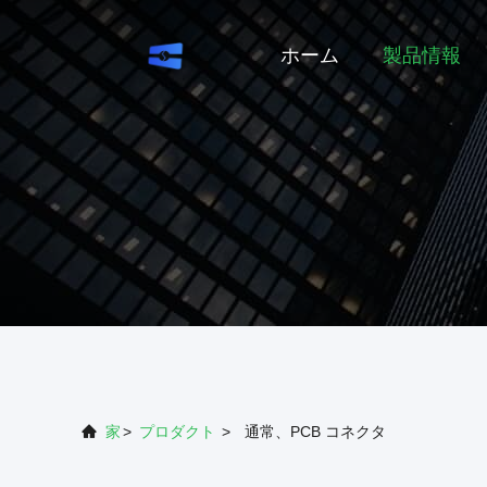
ホーム
製品情報
家
>
プロダクト
>
通常、PCB コネクタ