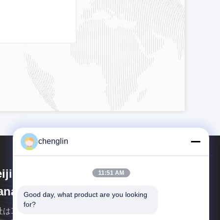
chenglin
ijing Silk Road Enterprise
11:51 AM
nagement Services Co.,LTD
Good day, what product are you looking 
for?
社は10年以上ものパッケージデザインと製造経験を