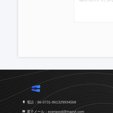
電話：86-0731-861329934568
電子メール：ecergood@maoyt.com