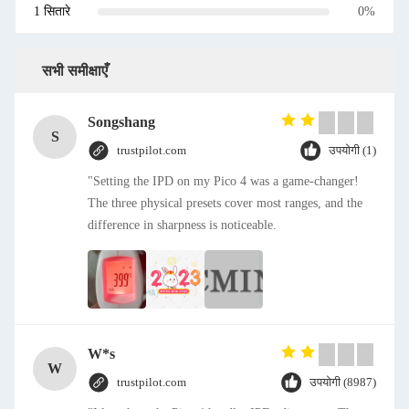
1 सितारे
0%
सभी समीक्षाएँ
Songshang
S
trustpilot.com
उपयोगी (1)
"Setting the IPD on my Pico 4 was a game-changer!
The three physical presets cover most ranges, and the
difference in sharpness is noticeable.
W*s
W
trustpilot.com
उपयोगी (8987)