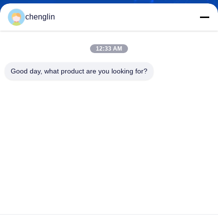
chenglin
0086-731-861329934568
फ़ोन
12:33 AM
Good day, what product are you looking for?
Beijing Silk Road Enterprise Management
Services Co.,LTD
Beijing Silk Road Enterprise Management Services Co.,LTD