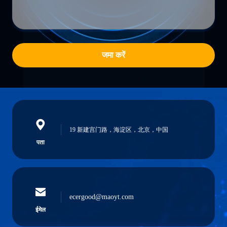
जमा करें
19 新建宫门路，海淀区，北京，中国
पता
ecergood@maoyt.com
ईमेल