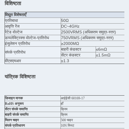
विशिष्टता
विद्युत विशेषताएँ
प्रतिबाधा
50Ω
आवृत्ति रेंज
DC~4GHz
रेटेड वोल्टेज
2500VRMS (अधिकतम समुद्र-स्तर)
डायलेक्ट्रिक्स वोल्टेज-प्रतिरोध
750VRMS (अधिकतम समुद्र-स्तर)
इंसुलेशन प्रतिरोध
≥2000MΩ
बाहरी कंडक्टर
≤6mΩ
संपर्क प्रतिरोध
सेंटर कंडक्टर
≤1.5mΩ
वीएसएमआर
≤1.3
यांत्रिक विशिष्टता
डिजाइन मानक
आईईसी 60169-17
RoHS अनुरूप
हाँ
सेंटर संपर्क समाप्ति
क्रिम
बाहरी संपर्क समाप्ति
क्रिम
मिलन चक्र
500 चक्र
संपर्क प्रतिधारण
10N मिनट