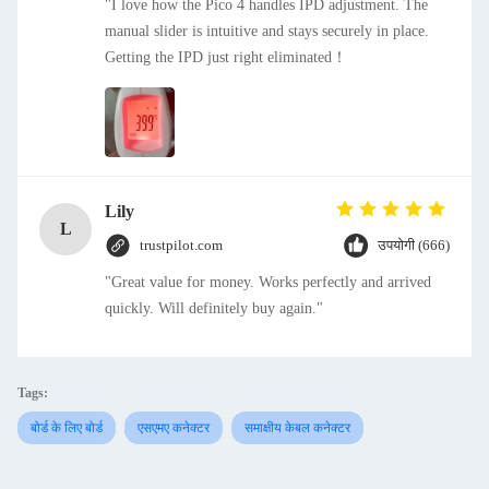
"I love how the Pico 4 handles IPD adjustment. The
manual slider is intuitive and stays securely in place.
Getting the IPD just right eliminated！
Lily
L
trustpilot.com
उपयोगी (666)
"Great value for money. Works perfectly and arrived
quickly. Will definitely buy again."
Tags:
बोर्ड के लिए बोर्ड
एसएमए कनेक्टर
समाक्षीय केबल कनेक्टर