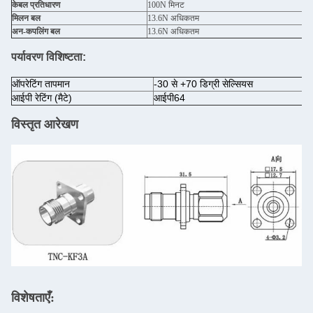
केबल प्रतिधारण
100N मिनट
मिलन बल
13.6N अधिकतम
अन-कपलिंग बल
13.6N अधिकतम
पर्यावरण विशिष्टता:
ऑपरेटिंग तापमान
-30 से +70 डिग्री सेल्सियस
आईपी रेटिंग (मैटे)
आईपी64
विस्तृत आरेखण
विशेषताएँ: