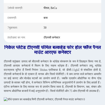
5संपर्क सामग्री:
पीतल, BeCu
6सामग्री:
बास
7मुक़ाबला:
50
8प्रोडक्ट का नाम:
टीएनसी कनेक्टर
निकेल प्लेटेड टीएनसी फीमेल बल्कहेड फोर होल फ्लैंज पैनल
माउंट आरएफ कनेक्टर
टीएनसी श्रृंखला उत्पाद को बीएनसी कनेक्टर के थ्रेडेड संस्करण के रूप में डिज़ाइन किया गया है,
टीएनसी आरएफ कनेक्टर्स में मिलन के लिए स्क्रू थ्रेड्स हैं। टीएनसी कनेक्टर लघु, थ्रेडेड
वाटरप्रूफ यूनिट हैं जिनमें निरंतर 50ohm प्रतिबाधा है, जो डीसी-11ghZ से संचालित होती है,
टीएनसी कनेक्टर्स के दो प्रकार हैं: मानक और रिवर्स पोलैरिटी। ये कम लागत वाले कनेक्टर आमतौर
पर डाई कास्ट और मोल्डेड घटकों का उपयोग करते हैं। जबकि प्रदर्शन औद्योगिक या सैन्य ग्रेड
उत्पादों के बराबर नहीं होगा, ये कनेक्टर विभिन्न वाणिज्यिक अनुप्रयोगों में उपयोग के लिए आदर्श हैं।
एंटीना कनेक्शन के लिए व्यापक रूप से उपयोग किया जाता है, टीएनसी के विमानन, रक्षा, संचार और
सामान्य औद्योगिक बाजारों में कई अनुप्रयोग हैं। रिवर्स पोलैरिटी और 75 ओम टीएनसी भी उपलब्ध हैं।