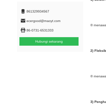
861329934567
ecergood@maoyt.com
® menawar
86-0731-6531333
Hubungi sekarang
2) Fleksib
® menawar
3) Pengh