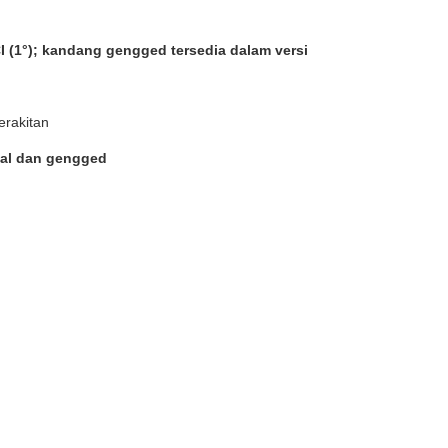
CI (1°); kandang gengged tersedia dalam versi
rakitan
ggal dan gengged