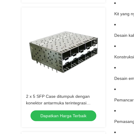
Kit yang 
Desain kak
Konstruksi
Desain emi
2 x 5 SFP Case ditumpuk dengan
Pemancar 
konektor antarmuka terintegrasi
dengan EMI Finger Spring
Dapatkan Harga Terbaik
Pemasanga