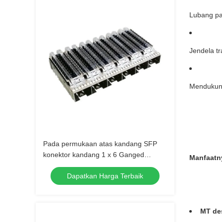
Lubang pa
Jendela t
Mendukung
Pada permukaan atas kandang SFP
konektor kandang 1 x 6 Ganged
Manfaatn
dengan pipa lampu heat sink
Dapatkan Harga Terbaik
MT de