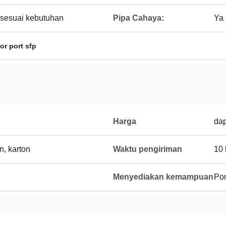
 sesuai kebutuhan
Pipa Cahaya:
Ya
or port sfp
Harga
dap
n, karton
Waktu pengiriman
10 
Menyediakan kemampuan
Por