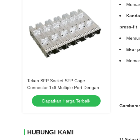
Memast
Kandan
press-fit
Memung
Ekor p
Memast
Tekan SFP Socket SFP Cage
Connector 1x6 Multiple Port Dengan
EMI Finger Spring
Dapatkan Harga Terbaik
Gambara
HUBUNGI KAMI
1) Solusi